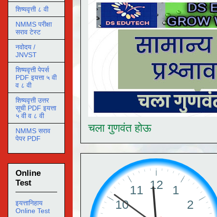
शिष्यवृत्ती ८ वी
NMMS परीक्षा
सराव टेस्ट
नवोदय /
JNVST
शिष्यवृत्ती पेपर्स
PDF इयत्ता ५ वी
व ८ वी
शिष्यवृत्ती उत्तर
सूची PDF इयत्ता
५ वी व ८ वी
चला गुणवंत होऊ
NMMS सराव
पेपर PDF
Online
Test
इयत्तानिहाय
Online Test