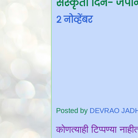
संस्कृती दिन- जपा
२ नोव्हेंबर
Posted by
DEVRAO JAD
कोणत्याही टिप्पण्‍या नाही