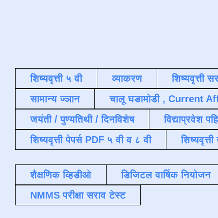
शिष्यवृत्ती ५ वी
व्याकरण
शिष्यवृत्ती स
सामान्य ज्ञान
चालू घडामोडी , Current Af
जयंती / पुण्यतिथी / दिनविशेष
विद्याप्रवेश पह
शिष्यवृत्ती पेपर्स PDF ५ वी व ८ वी
शिष्यवृत्
शैक्षणिक व्हिडीओ
डिजिटल वार्षिक नियोजन
NMMS परीक्षा सराव टेस्ट