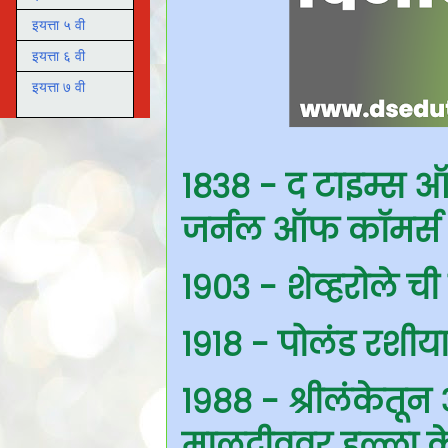
इयत्ता ५ वी
इयत्ता ६ वी
इयत्ता ७ वी
१८३८ - द टाइम्स ऑफ
जर्नल ऑफ कॉमर्स य
१९०३ - शेव्हरोले ची
१९१८ - पोलंड रशीया 
१९८८ - श्रीलंकेतून
मालदीववर हल्ला क