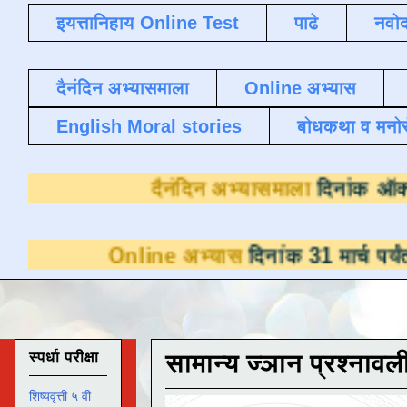
इयत्तानिहाय Online Test
पाढे
नवोद
दैनंदिन अभ्यासमाला
Online अभ्यास
English Moral stories
बोधकथा व मनो
दैनंदिन अभ्यासमा
Online अभ्यास
दिनांक 31 मार्च पर्यंत डाउनलोड
स्पर्धा परीक्षा
सामान्य ज्ञान प्रश्नावल
शिष्यवृत्ती ५ वी