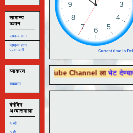
सामान्य
ज्ञान
सामान्य ज्ञान
सामान्य ज्ञान
प्रश्नावली
Current time in Del
व्याकरण
 You Tube Channel ला
भेट देण्यासाठी येथे क
व्याकरण
दैनंदिन
अभ्यासमाला
१ ली
२ री