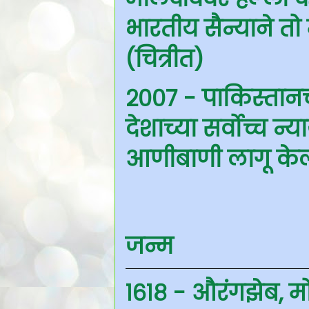
भारतीय सैन्याने त
(चित्रीत)
२००७ - पाकिस्तानच्य
देशाच्या सर्वोच्च न
आणीबाणी लागू के
जन्म
१६१८ - औरंगझेब, म