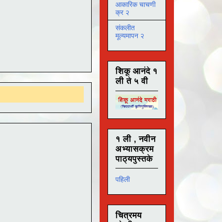
आकारिक चाचणी
क्र २
संकलीत
मूल्यमापन २
शिकू आनंदे १
ली ते ५ वी
१ ली , नवीन
अभ्यासक्रम
पाठ्यपुस्तके
पहिली
चित्रमय