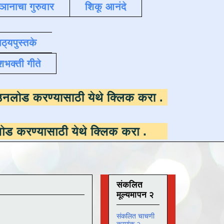
्ञानाचा गुरुवार
शिकू आनंदे
ाठ्यपुस्तके
शभक्ती गीते
उपलब्ध ,
डाउनलोड करण्यासाठी येथे क्लिक करा
.
ी येथे क्लिक करा
.
संकलित
मूल्यमापन २
संकलित चाचणी
क्रमांक २