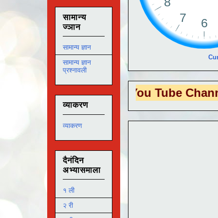
सामान्य
ज्ञान
सामान्य ज्ञान
Cur
सामान्य ज्ञान
प्रश्नावली
 EDUTECH
या You Tube Channel ला
भेट द
व्याकरण
व्याकरण
दैनंदिन
अभ्यासमाला
१ ली
२ री