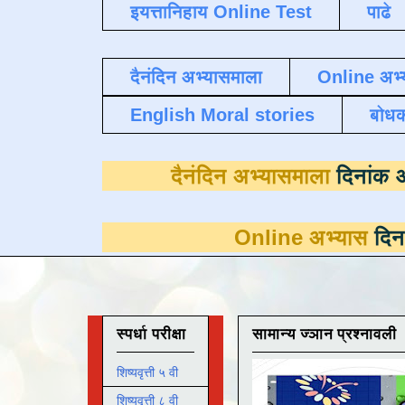
इयत्तानिहाय Online Test
पाढे
दैनंदिन अभ्यासमाला
Online अभ्
English Moral stories
बोध
दैनंदिन अभ्यास
Online अभ्यास
दिनांक 31 मार्च
स्पर्धा परीक्षा
सामान्य ज्ञान प्रश्नावली
शिष्यवृत्ती ५ वी
शिष्यवृत्ती ८ वी