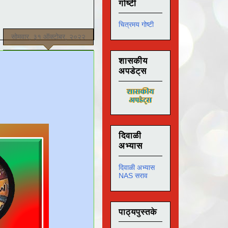
गोष्टी
चित्रमय गोष्टी
सोमवार, ३१ ऑक्टोबर, २०२२
शासकीय
अपडेट्स
दिवाळी
अभ्यास
दिवाळी अभ्यास
NAS सराव
पाठ्यपुस्तके