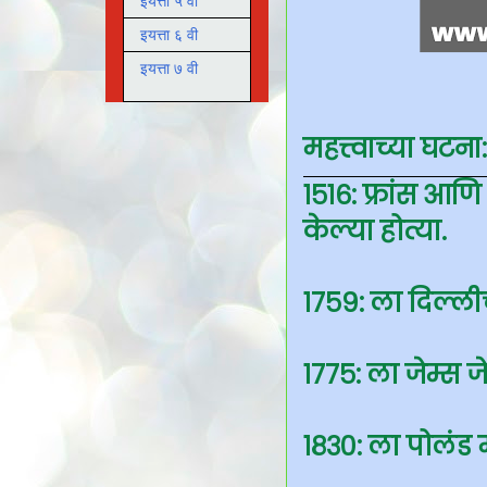
इयत्ता ५ वी
इयत्ता ६ वी
इयत्ता ७ वी
महत्त्वाच्या घटना:
१५१६: फ्रांस आणि स
केल्या होत्या.
१७५९: ला दिल्ली
१७७५: ला जेम्स ज
१८३०: ला पोलंड म