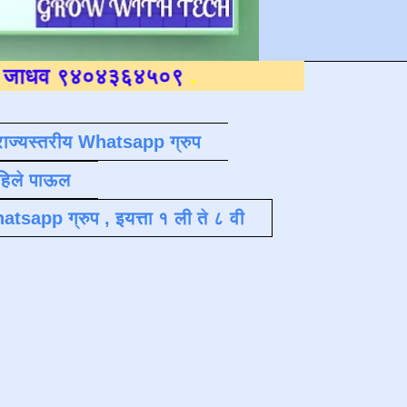
०४३६४५०९
.
राज्यस्तरीय Whatsapp ग्रुप
पहिले पाऊल
atsapp ग्रुप , इयत्ता १ ली ते ८ वी