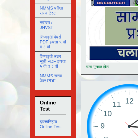
NMMS परीक्षा
सराव टेस्ट
नवोदय /
JNVST
शिष्यवृत्ती पेपर्स
PDF इयत्ता ५ वी
व ८ वी
शिष्यवृत्ती उत्तर
सूची PDF इयत्ता
५ वी व ८ वी
चला गुणवंत होऊ
NMMS सराव
पेपर PDF
Online
Test
इयत्तानिहाय
Online Test