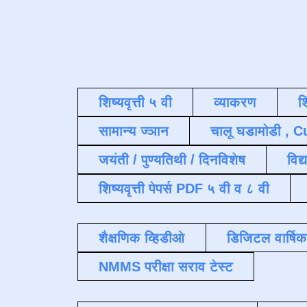
शिष्यवृत्ती ५ वी
व्याकरण
श
सामान्य ज्ञान
चालू घडामोडी , C
जयंती / पुण्यतिथी / दिनविशेष
विद्
शिष्यवृत्ती पेपर्स PDF ५ वी व ८ वी
शैक्षणिक व्हिडीओ
डिजिटल वार्षि
NMMS परीक्षा सराव टेस्ट