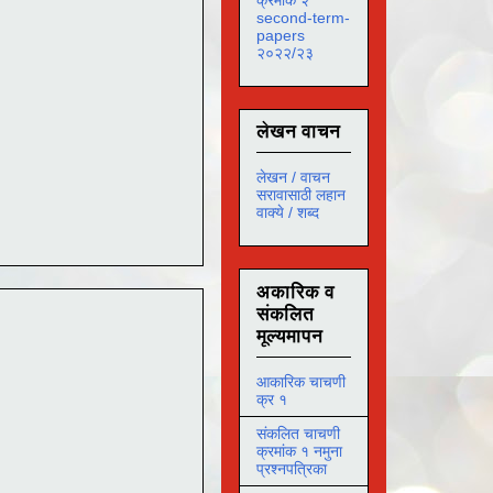
second-term-
papers
२०२२/२३
लेखन वाचन
लेखन / वाचन
सरावासाठी लहान
वाक्ये / शब्द
अकारिक व
संकलित
मूल्यमापन
आकारिक चाचणी
क्र १
संकलित चाचणी
क्रमांक १ नमुना
प्रश्नपत्रिका