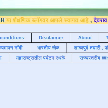
िक ब्लॉगवर आपले स्वागत आहे
,
देवराव जाधव ९४
conditions
Disclaimer
About
ल्यमापन नोंदी
भारतीय खेळ
शाळापुर्व तयारी , 
ा
महाराष्ट्रातील पर्यटन स्थळे
राज्यस्तरीय Wh