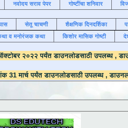
नवोदय सराव पेपर
गोष्टींचा शनिवार
विज
यास
सेतू चाचणी
शैक्षणिक दिनदर्शिका
प
कथा व मनोरंजक कथा
किशोर मासिक गोष्टी
दे
माला
दिनांक ऑक्टोबर २०२२ पर्यंत डाउनलोडसाठी 
 पर्यंत डाउनलोडसाठी उपलब्ध ,
डाउनलोड करण्यासाठ