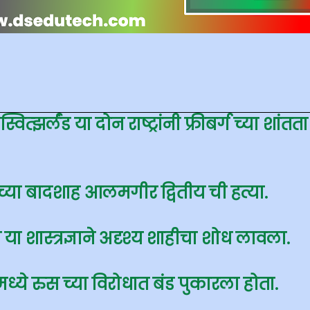
्वित्झर्लंड या दोन राष्ट्रांनी फ्रीबर्ग च्या शांतता
च्या बादशाह आलमगीर द्वितीय ची हत्या.
े या शास्त्रज्ञाने अदृश्य शाहीचा शोध लावला.
ध्ये रुस च्या विरोधात बंड पुकारला होता.