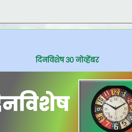
दिनविशेष ३० नोव्हेंबर