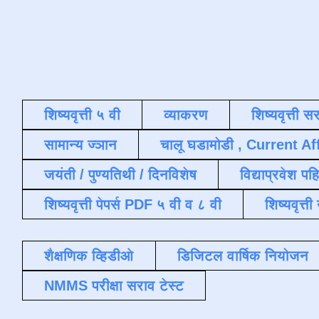
शिष्यवृत्ती ५ वी
व्याकरण
शिष्यवृत्ती स
सामान्य ज्ञान
चालू घडामोडी , Current Af
जयंती / पुण्यतिथी / दिनविशेष
विद्याप्रवेश पह
शिष्यवृत्ती पेपर्स PDF ५ वी व ८ वी
शिष्यवृत्
शैक्षणिक व्हिडीओ
डिजिटल वार्षिक नियोजन
NMMS परीक्षा सराव टेस्ट