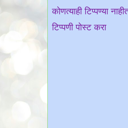
कोणत्याही टिप्पण्‍या नाही
टिप्पणी पोस्ट करा