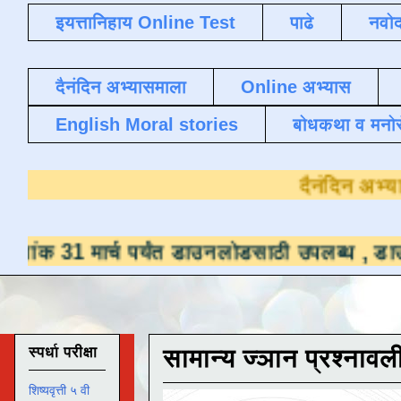
इयत्तानिहाय Online Test
पाढे
नवोद
दैनंदिन अभ्यासमाला
Online अभ्यास
English Moral stories
बोधकथा व मनो
दै
 मार्च पर्यंत डाउनलोडसाठी उपलब्ध ,
डाउनलोड करण
स्पर्धा परीक्षा
सामान्य ज्ञान प्रश्नावल
शिष्यवृत्ती ५ वी