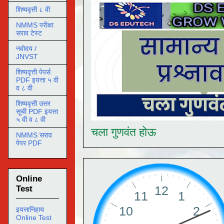
शिष्यवृत्ती ८ वी
NMMS परीक्षा
सराव टेस्ट
नवोदय /
JNVST
शिष्यवृत्ती पेपर्स
PDF इयत्ता ५ वी
व ८ वी
शिष्यवृत्ती उत्तर
सूची PDF इयत्ता
५ वी व ८ वी
चला गुणवंत होऊ
NMMS सराव
पेपर PDF
Online
Test
इयत्तानिहाय
Online Test