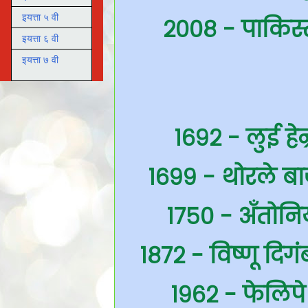
इयत्ता ५ वी
२००८ - पाकिस्ता
इयत्ता ६ वी
इयत्ता ७ वी
१६९२ - लुई हेन्
१६९९ - थोरले बाजी
१७५० - अँतोनि
१८७२ - विष्णू दिग
१९६२ - फेलिपे क