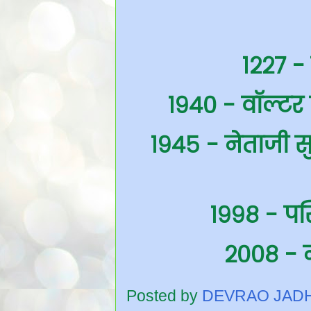
१२२७ -
१९४० - वॉल्टर 
१९४५ - नेताजी सुभ
१९९८ - पर्
२००८ - 
Posted by
DEVRAO JAD