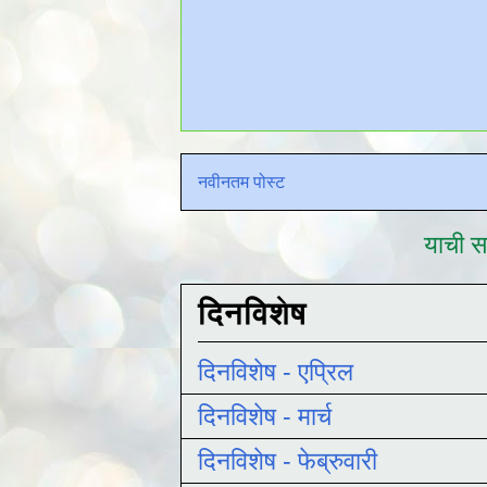
नवीनतम पोस्ट
याची सद
दिनविशेष
दिनविशेष - एप्रिल
दिनविशेष - मार्च
दिनविशेष - फेब्रुवारी