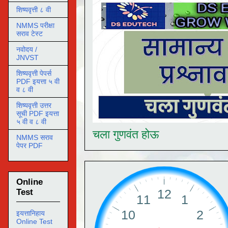
शिष्यवृत्ती ८ वी
NMMS परीक्षा
सराव टेस्ट
नवोदय /
JNVST
शिष्यवृत्ती पेपर्स
PDF इयत्ता ५ वी
व ८ वी
शिष्यवृत्ती उत्तर
सूची PDF इयत्ता
५ वी व ८ वी
चला गुणवंत होऊ
NMMS सराव
पेपर PDF
Online
Test
इयत्तानिहाय
Online Test