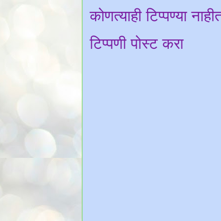
कोणत्याही टिप्पण्‍या नाही
टिप्पणी पोस्ट करा