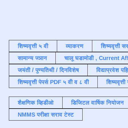
शिष्यवृत्ती ५ वी
व्याकरण
शिष्यवृत्ती स
सामान्य ज्ञान
चालू घडामोडी , Current Af
जयंती / पुण्यतिथी / दिनविशेष
विद्याप्रवेश पह
शिष्यवृत्ती पेपर्स PDF ५ वी व ८ वी
शिष्यवृत्
शैक्षणिक व्हिडीओ
डिजिटल वार्षिक नियोजन
NMMS परीक्षा सराव टेस्ट