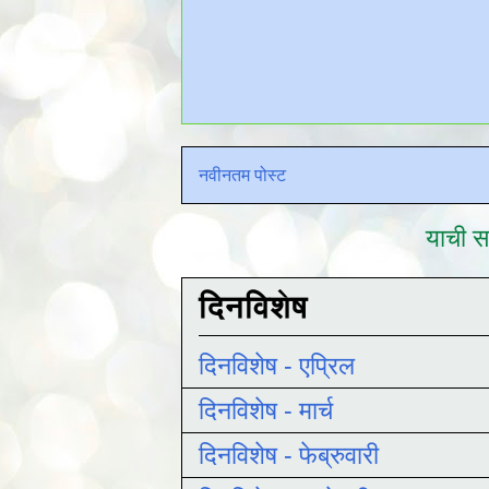
नवीनतम पोस्ट
याची सद
दिनविशेष
दिनविशेष - एप्रिल
दिनविशेष - मार्च
दिनविशेष - फेब्रुवारी