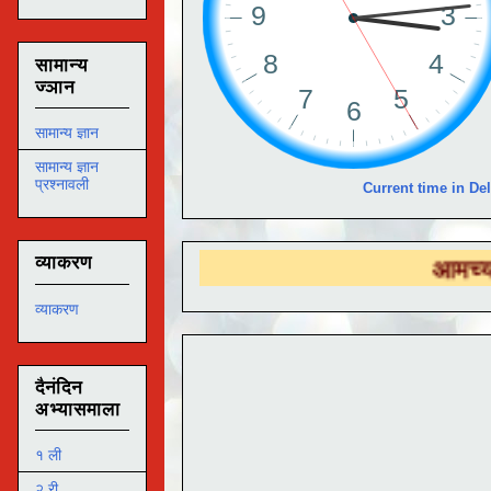
सामान्य
ज्ञान
सामान्य ज्ञान
सामान्य ज्ञान
प्रश्नावली
Current time in Del
व्याकरण
आमच्या
DS ED
व्याकरण
दैनंदिन
अभ्यासमाला
१ ली
२ री