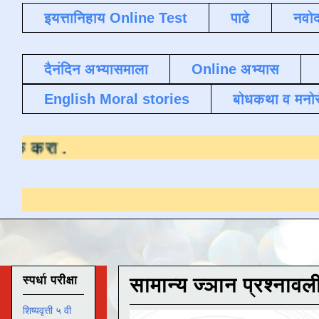
इयत्तानिहाय Online Test
पाढे
नवोद
दैनंदिन अभ्यासमाला
Online अभ्यास
English Moral stories
बोधकथा व मनो
साठी येथे क्लिक करा
.
स्पर्धा परीक्षा
सामान्य ज्ञान प्रश्नावल
शिष्यवृत्ती ५ वी