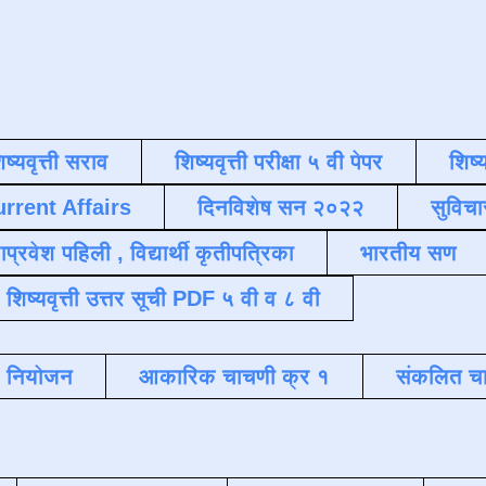
िष्यवृत्ती सराव
शिष्यवृत्ती परीक्षा ५ वी पेपर
शिष्य
urrent Affairs
दिनविशेष सन २०२२
सुविचा
याप्रवेश पहिली , विद्यार्थी कृतीपत्रिका
भारतीय सण
शिष्यवृत्ती उत्तर सूची PDF ५ वी व ८ वी
क नियोजन
आकारिक चाचणी क्र १
संकलित चा