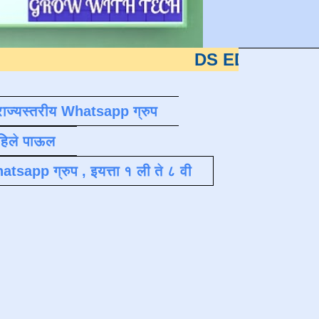
DS EDUTECH
या शैक्षणिक 
राज्यस्तरीय Whatsapp ग्रुप
पहिले पाऊल
atsapp ग्रुप , इयत्ता १ ली ते ८ वी