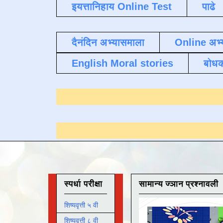
इयत्तानिहाय Online Test
पाढे
दैनंदिन अभ्यासमाला
Online अभ्
English Moral stories
बोध
ण्यासाठी येथे क्लिक करा
.
स्पर्धा परीक्षा
सामान्य ज्ञान प्रश्नावली
शिष्यवृत्ती ५ वी
शिष्यवृत्ती ८ वी