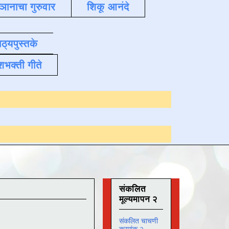
्ञानाचा गुरुवार
शिकू आनंदे
ाठ्यपुस्तके
शभक्ती गीते
Online अभ्यास
दिनांक
संकलित
मूल्यमापन २
संकलित चाचणी
क्रमांक २