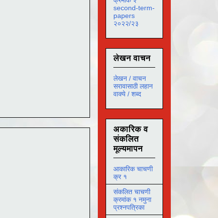
second-term-
papers
२०२२/२३
लेखन वाचन
लेखन / वाचन
सरावासाठी लहान
वाक्ये / शब्द
अकारिक व
संकलित
मूल्यमापन
आकारिक चाचणी
क्र १
संकलित चाचणी
क्रमांक १ नमुना
प्रश्नपत्रिका