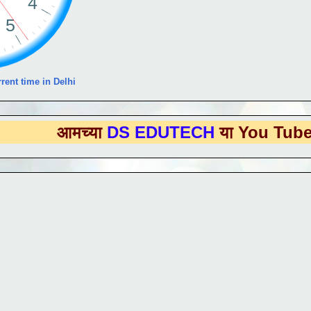
rent time in Delhi
च्या
DS EDUTECH
या You Tube Channel