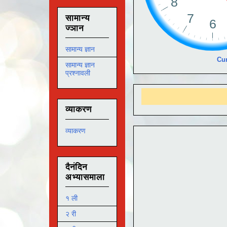
सामान्य
ज्ञान
सामान्य ज्ञान
Cur
सामान्य ज्ञान
प्रश्नावली
आम
व्याकरण
व्याकरण
दैनंदिन
अभ्यासमाला
१ ली
२ री