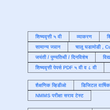
शिष्यवृत्ती ५ वी
व्याकरण
श
सामान्य ज्ञान
चालू घडामोडी , C
जयंती / पुण्यतिथी / दिनविशेष
विद्
शिष्यवृत्ती पेपर्स PDF ५ वी व ८ वी
शैक्षणिक व्हिडीओ
डिजिटल वार्षि
NMMS परीक्षा सराव टेस्ट