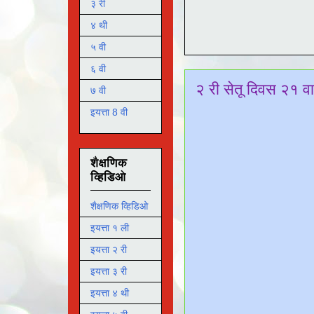
३ री
४ थी
५ वी
६ वी
२ री सेतू दिवस २१ वा
७ वी
इयत्ता 8 वी
शैक्षणिक
व्हिडिओ
शैक्षणिक व्हिडिओ
इयत्ता १ ली
इयत्ता २ री
इयत्ता ३ री
इयत्ता ४ थी