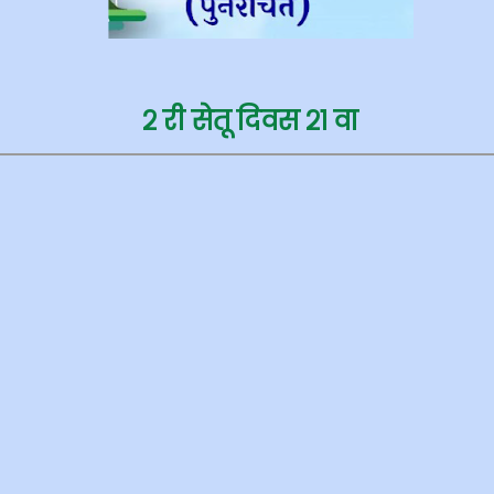
२ री सेतू दिवस २१
वा