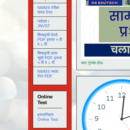
NMMS परीक्षा
सराव टेस्ट
नवोदय /
JNVST
शिष्यवृत्ती पेपर्स
PDF इयत्ता ५ वी
व ८ वी
शिष्यवृत्ती उत्तर
सूची PDF इयत्ता
५ वी व ८ वी
चला गुणवंत होऊ
NMMS सराव
पेपर PDF
Online
Test
इयत्तानिहाय
Online Test