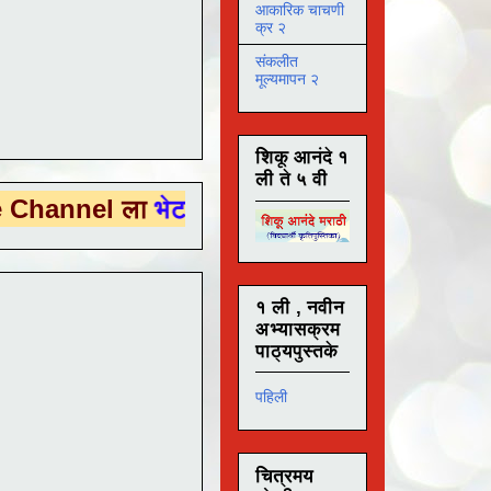
आकारिक चाचणी
क्र २
संकलीत
मूल्यमापन २
शिकू आनंदे १
ली ते ५ वी
 ला
भेट देण्यासाठी येथे क्लिक करा .
१ ली , नवीन
अभ्यासक्रम
पाठ्यपुस्तके
पहिली
चित्रमय