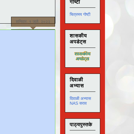
गोष्टी
चित्रमय गोष्टी
शनिवार, ९ जुलै, २०२२
शासकीय
अपडेट्स
दिवाळी
अभ्यास
दिवाळी अभ्यास
NAS सराव
पाठ्यपुस्तके