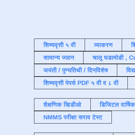
शिष्यवृत्ती ५ वी
व्याकरण
श
सामान्य ज्ञान
चालू घडामोडी , C
जयंती / पुण्यतिथी / दिनविशेष
विद्
शिष्यवृत्ती पेपर्स PDF ५ वी व ८ वी
शैक्षणिक व्हिडीओ
डिजिटल वार्षि
NMMS परीक्षा सराव टेस्ट