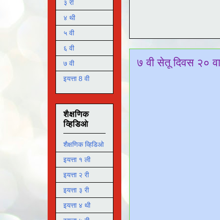
३ री
४ थी
५ वी
६ वी
७ वी सेतू दिवस २० व
७ वी
इयत्ता 8 वी
शैक्षणिक
व्हिडिओ
शैक्षणिक व्हिडिओ
इयत्ता १ ली
इयत्ता २ री
इयत्ता ३ री
इयत्ता ४ थी