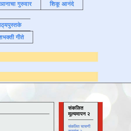
्ञानाचा गुरुवार
शिकू आनंदे
ाठ्यपुस्तके
शभक्ती गीते
Online अभ्यास
दिनां
संकलित
मूल्यमापन २
संकलित चाचणी
क्रमांक २