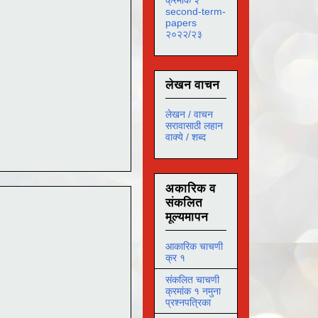
second-term-
papers
२०२२/२३
लेखन वाचन
लेखन / वाचन
सरावासाठी लहान
वाक्ये / शब्द
अकारिक व
संकलित
मूल्यमापन
आकारिक चाचणी
क्र १
संकलित चाचणी
क्रमांक १ नमुना
प्रश्नपत्रिका