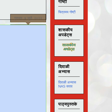
गोष्टी
चित्रमय गोष्टी
गुरुवार, ७ जुलै, २०२२
शासकीय
अपडेट्स
दिवाळी
अभ्यास
दिवाळी अभ्यास
NAS सराव
पाठ्यपुस्तके