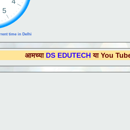
rent time in Delhi
मच्या
DS EDUTECH
या You Tube Channe