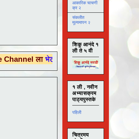
आकारिक चाचणी
क्र २
संकलीत
मूल्यमापन २
शिकू आनंदे १
ली ते ५ वी
l ला
भेट देण्यासाठी येथे क्लिक करा .
१ ली , नवीन
अभ्यासक्रम
पाठ्यपुस्तके
पहिली
चित्रमय