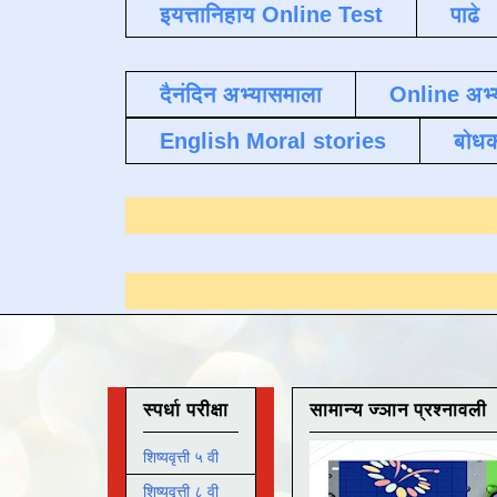
इयत्तानिहाय Online Test
पाढे
दैनंदिन अभ्यासमाला
Online अभ्
English Moral stories
बोध
्यासाठी येथे क्लिक करा
.
स्पर्धा परीक्षा
सामान्य ज्ञान प्रश्नावली
शिष्यवृत्ती ५ वी
शिष्यवृत्ती ८ वी