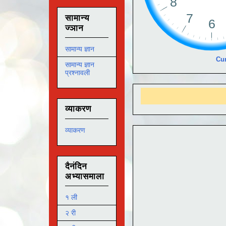
सामान्य
ज्ञान
सामान्य ज्ञान
Cur
सामान्य ज्ञान
प्रश्नावली
आ
व्याकरण
व्याकरण
दैनंदिन
अभ्यासमाला
१ ली
२ री