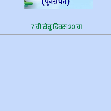
७ वी सेतू दिवस २०
वा