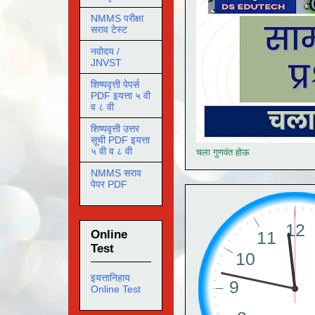
NMMS परीक्षा
सराव टेस्ट
नवोदय /
JNVST
शिष्यवृत्ती पेपर्स
PDF इयत्ता ५ वी
व ८ वी
शिष्यवृत्ती उत्तर
सूची PDF इयत्ता
५ वी व ८ वी
चला गुणवंत होऊ
NMMS सराव
पेपर PDF
Online
Test
इयत्तानिहाय
Online Test