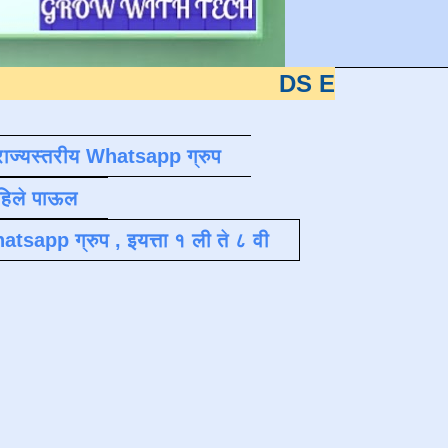
DS EDUTECH
या शैक्षणिक
राज्यस्तरीय Whatsapp ग्रुप
पहिले पाऊल
atsapp ग्रुप , इयत्ता १ ली ते ८ वी