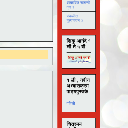
आकारिक चाचणी
क्र २
संकलीत
मूल्यमापन २
शिकू आनंदे १
ली ते ५ वी
१ ली , नवीन
अभ्यासक्रम
पाठ्यपुस्तके
पहिली
चित्रमय