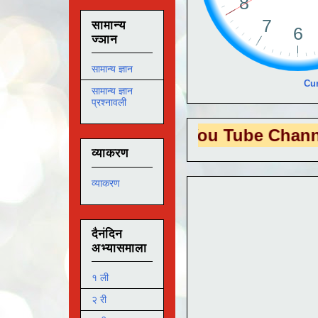
सामान्य
ज्ञान
सामान्य ज्ञान
Cur
सामान्य ज्ञान
प्रश्नावली
S EDUTECH
या You Tube Channel ला
भेट 
व्याकरण
व्याकरण
दैनंदिन
अभ्यासमाला
१ ली
२ री