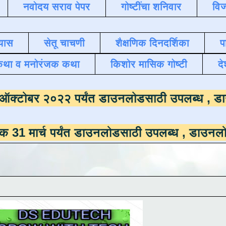
नवोदय सराव पेपर
गोष्टींचा शनिवार
विज
यास
सेतू चाचणी
शैक्षणिक दिनदर्शिका
प
कथा व मनोरंजक कथा
किशोर मासिक गोष्टी
दे
ाला
दिनांक ऑक्टोबर २०२२ पर्यंत डाउनलोडसाठी 
 पर्यंत डाउनलोडसाठी उपलब्ध ,
डाउनलोड करण्यासाठ