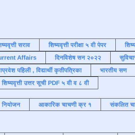
िष्यवृत्ती सराव
शिष्यवृत्ती परीक्षा ५ वी पेपर
शिष्य
urrent Affairs
दिनविशेष सन २०२२
सुविचा
याप्रवेश पहिली , विद्यार्थी कृतीपत्रिका
भारतीय सण
शिष्यवृत्ती उत्तर सूची PDF ५ वी व ८ वी
क नियोजन
आकारिक चाचणी क्र १
संकलित चा