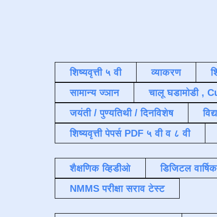
शिष्यवृत्ती ५ वी
व्याकरण
श
सामान्य ज्ञान
चालू घडामोडी , C
जयंती / पुण्यतिथी / दिनविशेष
विद्
शिष्यवृत्ती पेपर्स PDF ५ वी व ८ वी
शैक्षणिक व्हिडीओ
डिजिटल वार्षि
NMMS परीक्षा सराव टेस्ट