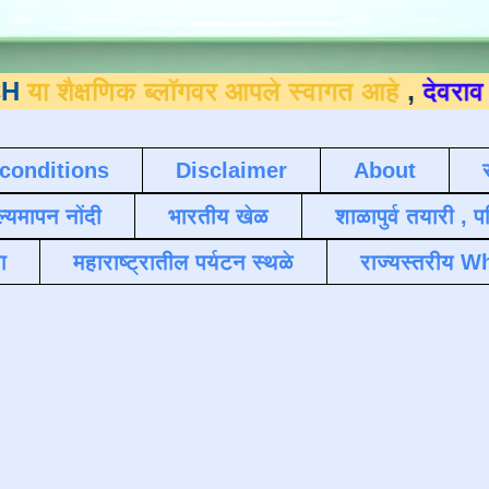
णिक ब्लॉगवर आपले स्वागत आहे
,
देवराव जाधव ९
conditions
Disclaimer
About
ल्यमापन नोंदी
भारतीय खेळ
शाळापुर्व तयारी , 
ा
महाराष्ट्रातील पर्यटन स्थळे
राज्यस्तरीय Wh