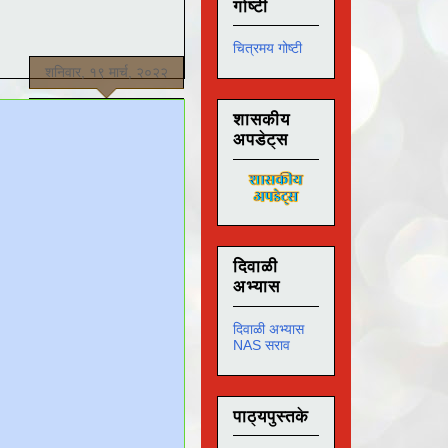
गोष्टी
चित्रमय गोष्टी
शनिवार, १९ मार्च, २०२२
शासकीय
अपडेट्स
दिवाळी
अभ्यास
दिवाळी अभ्यास
NAS सराव
पाठ्यपुस्तके