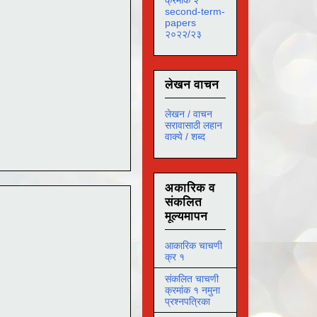
second-term-
papers
२०२२/२३
लेखन वाचन
लेखन / वाचन
सरावासाठी लहान
वाक्ये / शब्द
अकारिक व
संकलित
मूल्यमापन
आकारिक चाचणी
क्र १
संकलित चाचणी
क्रमांक १ नमुना
प्रश्नपत्रिका