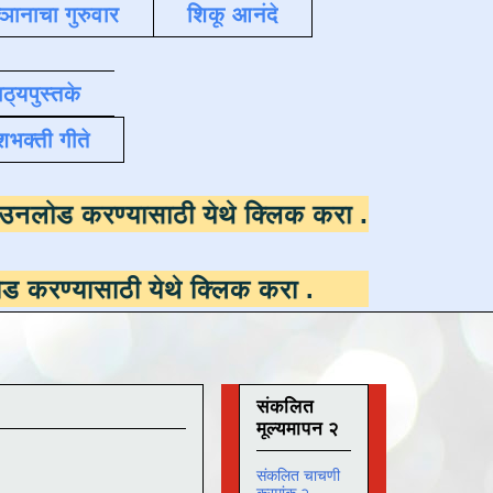
्ञानाचा गुरुवार
शिकू आनंदे
ाठ्यपुस्तके
शभक्ती गीते
उपलब्ध ,
डाउनलोड करण्यासाठी येथे क्लिक करा
.
ी येथे क्लिक करा
.
संकलित
मूल्यमापन २
संकलित चाचणी
क्रमांक २