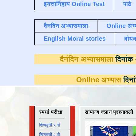
इयत्तानिहाय Online Test
पाढे
दैनंदिन अभ्यासमाला
Online अभ्
English Moral stories
बोध
दैनंदिन अभ्यासम
Online अभ्यास
दिनांक 31 मार्च
स्पर्धा परीक्षा
सामान्य ज्ञान प्रश्नावली
शिष्यवृत्ती ५ वी
शिष्यवृत्ती ८ वी