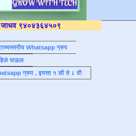
४०४३६४५०९
.
राज्यस्तरीय Whatsapp ग्रुप
पहिले पाऊल
atsapp ग्रुप , इयत्ता १ ली ते ८ वी