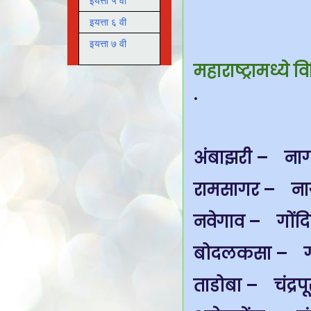
इयत्ता ५ वी
इयत्ता ६ वी
इयत्ता ७ वी
महाराष्ट्रामध्ये
.
अंबाझरी – नाग
रामसागर – ना
नवेगाव – गोंदि
बोदलकसा – गो
ताडोबा – चंद्रपू