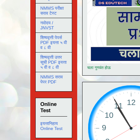
NMMS परीक्षा
सराव टेस्ट
नवोदय /
JNVST
शिष्यवृत्ती पेपर्स
PDF इयत्ता ५ वी
व ८ वी
शिष्यवृत्ती उत्तर
सूची PDF इयत्ता
५ वी व ८ वी
चला गुणवंत होऊ
NMMS सराव
पेपर PDF
Online
Test
इयत्तानिहाय
Online Test