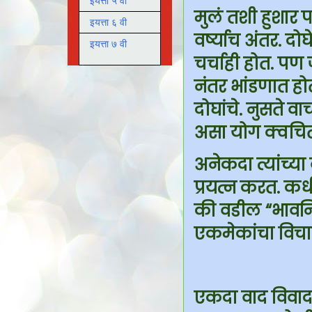
इयत्ता ५ वी
मुलं तशी हुशार 
इयत्ता ६ वी
वर्ष्याच अंतर. द
इयत्ता ७ वी
चर्चाही होत. पण 
नंतर भांडणात होत
दोघांचे. नुसते व
असा योग क्वचित 
अनेकदा त्यांच्य
प्रयत्न करत. क
की वडील “भावनि
एकमेकांचा विचार
एकदा वाद विवाद 