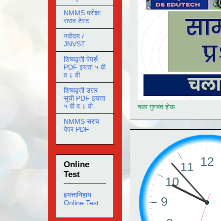
NMMS परीक्षा
सराव टेस्ट
नवोदय /
JNVST
शिष्यवृत्ती पेपर्स
PDF इयत्ता ५ वी
व ८ वी
शिष्यवृत्ती उत्तर
सूची PDF इयत्ता
५ वी व ८ वी
चला गुणवंत होऊ
NMMS सराव
पेपर PDF
Online
Test
इयत्तानिहाय
Online Test