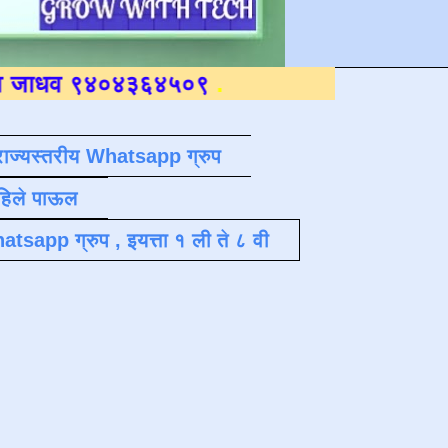
४०४३६४५०९
.
राज्यस्तरीय Whatsapp ग्रुप
पहिले पाऊल
atsapp ग्रुप , इयत्ता १ ली ते ८ वी