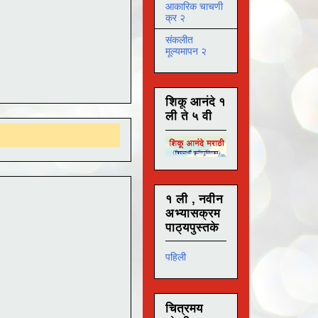
आकारिक चाचणी
क्र २
संकलीत
मूल्यमापन २
शिकू आनंदे १
ली ते ५ वी
१ ली , नवीन
अभ्यासक्रम
पाठ्यपुस्तके
पहिली
चित्रमय