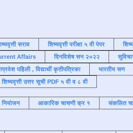
िष्यवृत्ती सराव
शिष्यवृत्ती परीक्षा ५ वी पेपर
शिष्य
urrent Affairs
दिनविशेष सन २०२२
सुविचा
याप्रवेश पहिली , विद्यार्थी कृतीपत्रिका
भारतीय सण
शिष्यवृत्ती उत्तर सूची PDF ५ वी व ८ वी
क नियोजन
आकारिक चाचणी क्र १
संकलित चा