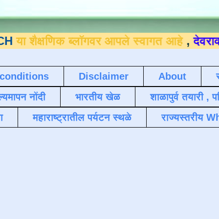
षणिक ब्लॉगवर आपले स्वागत आहे
,
देवराव जाधव ९
conditions
Disclaimer
About
ल्यमापन नोंदी
भारतीय खेळ
शाळापुर्व तयारी , 
ा
महाराष्ट्रातील पर्यटन स्थळे
राज्यस्तरीय Wh