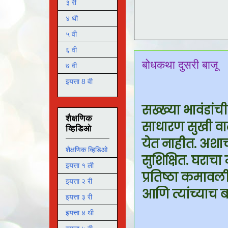
३ री
४ थी
५ वी
६ वी
बोधकथा दुसरी बाजू
७ वी
इयत्ता 8 वी
सख्ख्या भावंडां
शैक्षणिक
साधारण सुखी वा
व्हिडिओ
येत नाहीत. अशा
शैक्षणिक व्हिडिओ
सुशिक्षित. घरा
इयत्ता १ ली
प्रतिष्ठा कमावल
इयत्ता २ री
आणि त्यांच्याच
इयत्ता ३ री
इयत्ता ४ थी