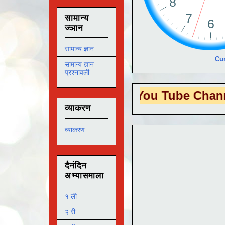
सामान्य
ज्ञान
सामान्य ज्ञान
Cur
सामान्य ज्ञान
प्रश्नावली
S EDUTECH
या You Tube Channel ला
भेट
व्याकरण
व्याकरण
दैनंदिन
अभ्यासमाला
१ ली
२ री