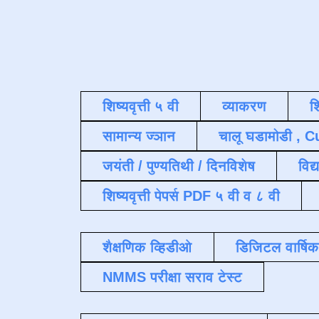
शिष्यवृत्ती ५ वी
व्याकरण
श
सामान्य ज्ञान
चालू घडामोडी , C
जयंती / पुण्यतिथी / दिनविशेष
विद्
शिष्यवृत्ती पेपर्स PDF ५ वी व ८ वी
शैक्षणिक व्हिडीओ
डिजिटल वार्षि
NMMS परीक्षा सराव टेस्ट