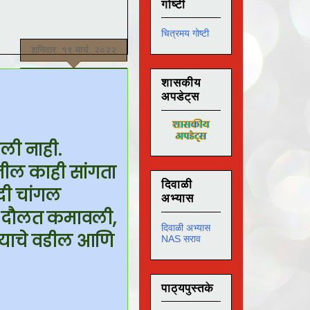
गोष्टी
चित्रमय गोष्टी
शनिवार, १९ मार्च, २०२२
शासकीय
अपडेट्स
ेली नाही.
तील काही सांगता
दिवाळी
दी चांगल
अभ्यास
धन दौलत कमावली,
दिवाळी अभ्यास
त्याचे वडील आणि
NAS सराव
पाठ्यपुस्तके