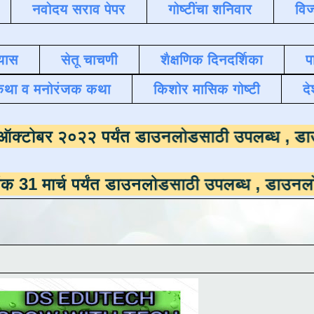
नवोदय सराव पेपर
गोष्टींचा शनिवार
विज
यास
सेतू चाचणी
शैक्षणिक दिनदर्शिका
प
कथा व मनोरंजक कथा
किशोर मासिक गोष्टी
दे
ाला
दिनांक ऑक्टोबर २०२२ पर्यंत डाउनलोडसाठी 
 पर्यंत डाउनलोडसाठी उपलब्ध ,
डाउनलोड करण्यासा