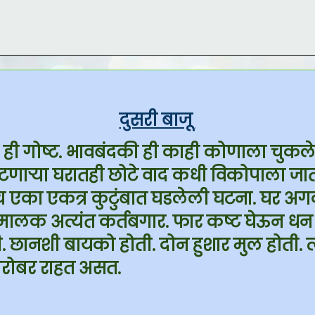
दुसरी बाजू
ची ही गोष्ट. भावबंदकी ही काही कोणाला चुकल
टणाऱ्या घरातही छोटे वाद कधी विकोपाला जा
च एका एकत्र कुटुंबात घडलेली घटना. घर अग
चा मालक अत्यंत कर्तबगार. फार कष्ट घेऊन 
ी. छानशी बायको होती. दोन हुशार मुल होती. 
 बरोबर राहत असत.