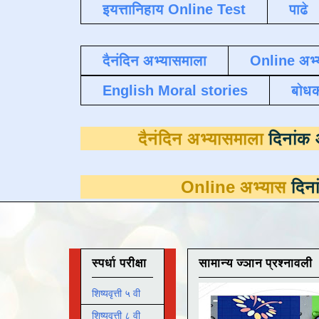
इयत्तानिहाय Online Test
पाढे
दैनंदिन अभ्यासमाला
Online अभ्
English Moral stories
बोध
दैनंदिन अभ्यासम
Online अभ्यास
दिनांक 31 मार्च
स्पर्धा परीक्षा
सामान्य ज्ञान प्रश्नावली
शिष्यवृत्ती ५ वी
शिष्यवृत्ती ८ वी