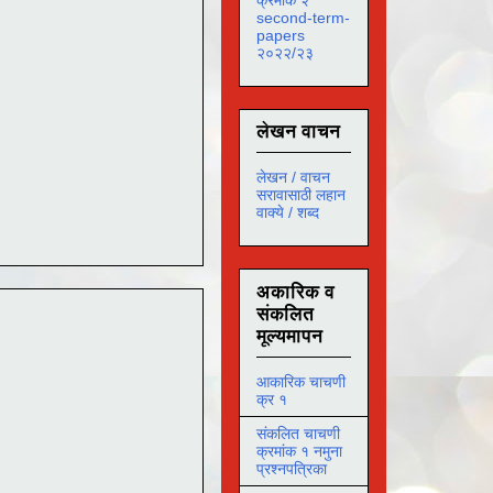
second-term-
papers
२०२२/२३
लेखन वाचन
लेखन / वाचन
सरावासाठी लहान
वाक्ये / शब्द
अकारिक व
संकलित
मूल्यमापन
आकारिक चाचणी
क्र १
संकलित चाचणी
क्रमांक १ नमुना
प्रश्नपत्रिका