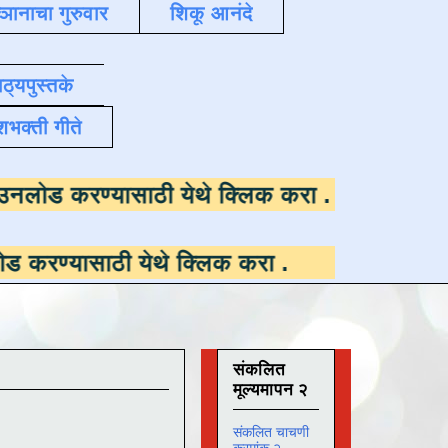
्ञानाचा गुरुवार
शिकू आनंदे
ाठ्यपुस्तके
शभक्ती गीते
उपलब्ध ,
डाउनलोड करण्यासाठी येथे क्लिक करा
.
ठी येथे क्लिक करा
.
संकलित
मूल्यमापन २
संकलित चाचणी
क्रमांक २