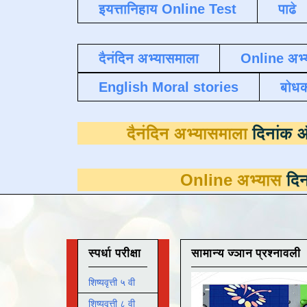
इयत्तानिहाय Online Test
पाढे
दैनंदिन अभ्यासमाला
Online अभ्
English Moral stories
बोध
दैनंदिन अभ्यासमा
Online अभ्यास
दिनांक 31 मार्
स्पर्धा परीक्षा
सामान्य ज्ञान प्रश्नावली
शिष्यवृत्ती ५ वी
शिष्यवृत्ती ८ वी