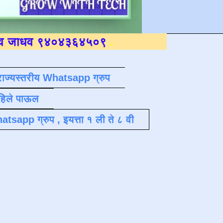
९४०४३६४५०९
.
राज्यस्तरीय Whatsapp ग्रुप
पहिले पाऊल
atsapp ग्रुप , इयत्ता १ ली ते ८ वी