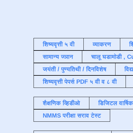
शिष्यवृत्ती ५ वी
व्याकरण
श
सामान्य ज्ञान
चालू घडामोडी , C
जयंती / पुण्यतिथी / दिनविशेष
विद्
शिष्यवृत्ती पेपर्स PDF ५ वी व ८ वी
शैक्षणिक व्हिडीओ
डिजिटल वार्षि
NMMS परीक्षा सराव टेस्ट