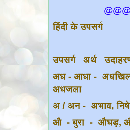
@@
हिंदी के उपसर्ग
उपसर्ग अर्थ उदाह
अध - आधा - अधखिला
अधजला
अ / अन - अभाव, नि
औ - बुरा - औघड़, 