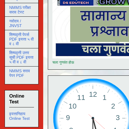
NMMS परीक्षा
सराव टेस्ट
नवोदय /
JNVST
शिष्यवृत्ती पेपर्स
PDF इयत्ता ५ वी
व ८ वी
शिष्यवृत्ती उत्तर
सूची PDF इयत्ता
५ वी व ८ वी
चला गुणवंत होऊ
NMMS सराव
पेपर PDF
Online
Test
इयत्तानिहाय
Online Test