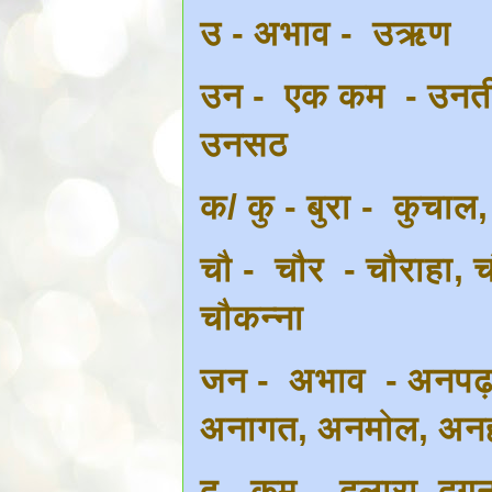
उ - अभाव - उऋण
उन - एक कम - उनती
उनसठ
क/ कु - बुरा - कुचाल
चौ - चौर - चौराहा, च
चौकन्ना
जन - अभाव - अनपढ़
अनागत, अनमोल, अन
दु - कम - दुलारा, दुगु