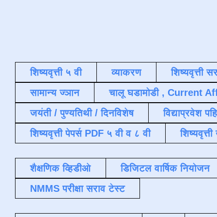
शिष्यवृत्ती ५ वी
व्याकरण
शिष्यवृत्ती स
सामान्य ज्ञान
चालू घडामोडी , Current Af
जयंती / पुण्यतिथी / दिनविशेष
विद्याप्रवेश पह
शिष्यवृत्ती पेपर्स PDF ५ वी व ८ वी
शिष्यवृत्
शैक्षणिक व्हिडीओ
डिजिटल वार्षिक नियोजन
NMMS परीक्षा सराव टेस्ट