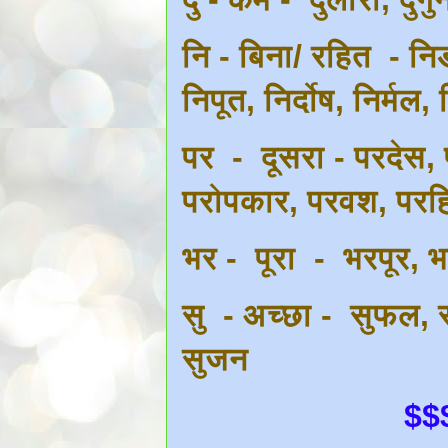
नि - बिना/ रहित - निड
निपूत, निर्दोष, निर्मल,
पर - दूसरा - परदेस, 
परोपकार, परवश, परह
भर - पूरा - भरपूर, 
सु - अच्छा - सुफल, स
सुजन
$$