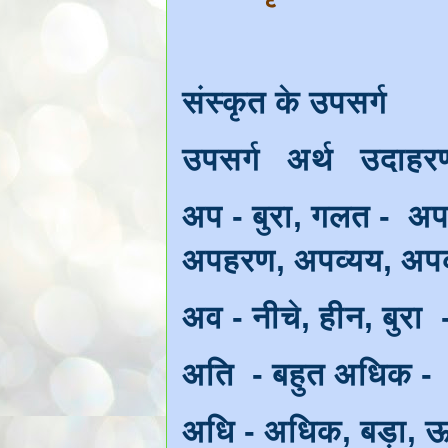
संस्कृत के उपसर्ग
उपसर्ग अर्थ उदाह
अप - बुरा, गलत - अ
अपहरण, अपव्यय, अपक
अव - नीचे, हीन, बुर
अति - बहुत अधिक - अ
अधि - अधिक, बड़ा, ऊ