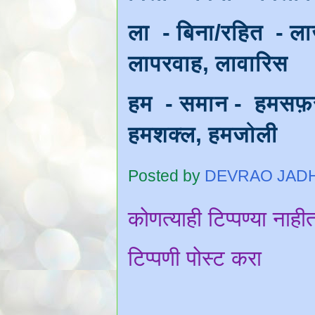
ला - बिना/रहित - ल
लापरवाह, लावारिस
हम - समान - हमसफ़र,
हमशक्ल, हमजोली
Posted by
DEVRAO JAD
कोणत्याही टिप्पण्‍या नाही
टिप्पणी पोस्ट करा