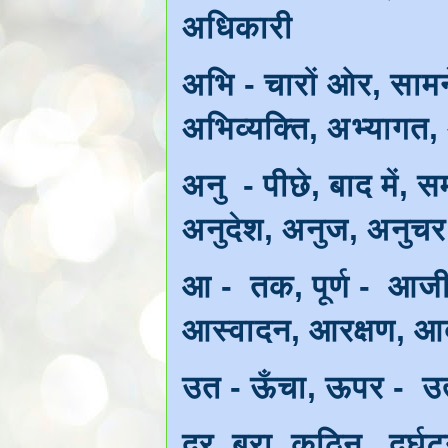
अधिकारी
अभि - चारों ओर, साम
अभिव्यक्ति, अभ्यागत
अनु - पीछे, बाद में,
अनुदेश, अनुज, अनुचर
आ - तक, पूर्ण - आ
आस्वादन, आरक्षण, 
उत - ऊँचा, ऊपर - उत्
दूर बुरा, कठिन दुर्घटना,