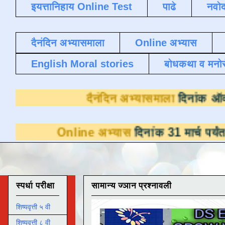
इयत्तानिहाय Online Test
पाढे
नवोद
दैनंदिन अभ्यासमाला
Online अभ्यास
English Moral stories
बोधकथा व मनो
दैनंदिन अभ्यासमा
Online अभ्यास
दिनांक 31 मार्च पर्यंत डाउनलोड
स्पर्धा परीक्षा
सामान्य ज्ञान प्रश्नावली
शिष्यवृत्ती ५ वी
शिष्यवृत्ती ८ वी