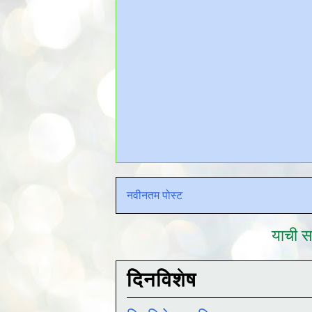
नवीनतम पोस्ट
याची सद
दिनविशेष