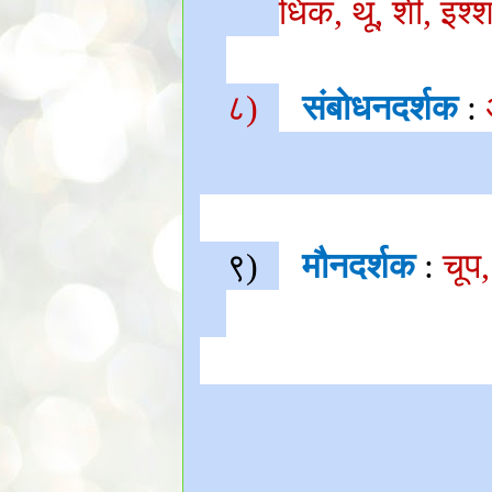
धिक
,
थू
,
शी
,
इश्
८)
संबोधनदर्शक
:
९)
मौनदर्शक
:
चूप