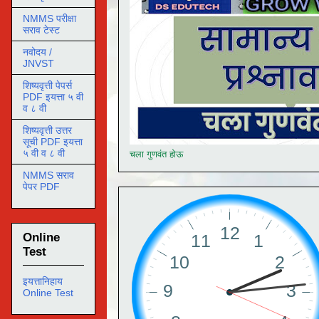
NMMS परीक्षा
सराव टेस्ट
नवोदय /
JNVST
शिष्यवृत्ती पेपर्स
PDF इयत्ता ५ वी
व ८ वी
शिष्यवृत्ती उत्तर
सूची PDF इयत्ता
५ वी व ८ वी
चला गुणवंत होऊ
NMMS सराव
पेपर PDF
Online
Test
इयत्तानिहाय
Online Test