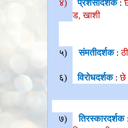
४)
प्रशंसादर्शक
:
ड
,
खाशी
५)
संमतीदर्शक
:
ठ
६)
विरोधदर्शक
:
छे
७)
तिरस्कारदर्शक