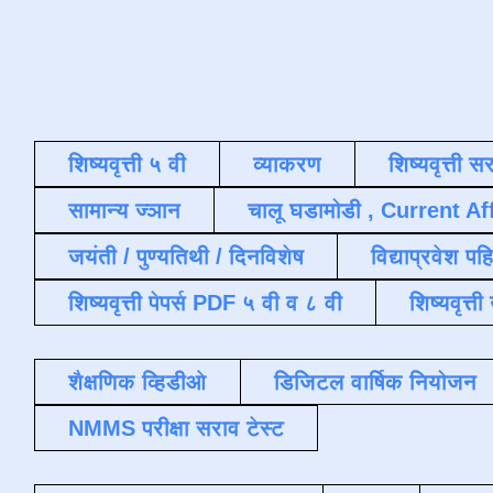
शिष्यवृत्ती ५ वी
व्याकरण
शिष्यवृत्ती स
सामान्य ज्ञान
चालू घडामोडी , Current Af
जयंती / पुण्यतिथी / दिनविशेष
विद्याप्रवेश पह
शिष्यवृत्ती पेपर्स PDF ५ वी व ८ वी
शिष्यवृत्
शैक्षणिक व्हिडीओ
डिजिटल वार्षिक नियोजन
NMMS परीक्षा सराव टेस्ट