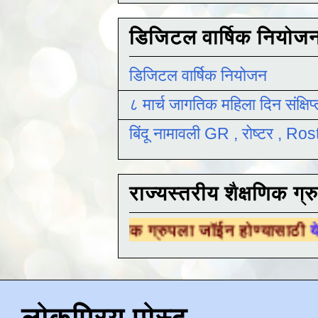
डिजिटल वार्षिक नियोज
डिजिटल वार्षिक नियोजन
८ मार्च जागतिक महिला दिन संक्षिप
बिंदू नामावली GR , रोष्टर , R
राज्यस्तरीय शैक्षणिक ग्र
य शैक्षणिक ग्रुपला जॉईन होण्यासाठी
येथे क्लिक कर
लोकप्रिय पोस्ट