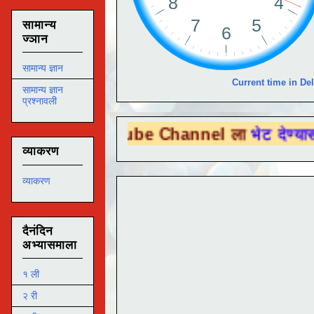
सामान्य
ज्ञान
सामान्य ज्ञान
Current time in Del
सामान्य ज्ञान
प्रश्नावली
You Tube Channel ला
भेट देण्यासाठी येथे क्
व्याकरण
व्याकरण
दैनंदिन
अभ्यासमाला
१ ली
२ री