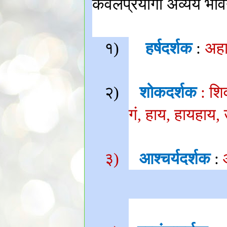
केवलप्रयोगी अव्यय भा
१)
हर्षदर्शक
:
अहा
२)
शोकदर्शक
: शि
गं
,
हाय
,
हायहाय
,
३)
आश्चर्यदर्शक
: