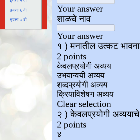
इयत्ता ५ वी
इयत्ता ६ वी
इयत्ता ७ वी