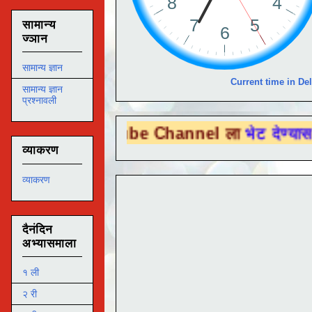
सामान्य
ज्ञान
सामान्य ज्ञान
Current time in Del
सामान्य ज्ञान
प्रश्नावली
u Tube Channel ला
भेट देण्यासाठी येथे क्लिक
व्याकरण
व्याकरण
दैनंदिन
अभ्यासमाला
१ ली
२ री