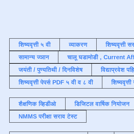
शिष्यवृत्ती ५ वी
व्याकरण
शिष्यवृत्ती स
सामान्य ज्ञान
चालू घडामोडी , Current Af
जयंती / पुण्यतिथी / दिनविशेष
विद्याप्रवेश पह
शिष्यवृत्ती पेपर्स PDF ५ वी व ८ वी
शिष्यवृत्
शैक्षणिक व्हिडीओ
डिजिटल वार्षिक नियोजन
NMMS परीक्षा सराव टेस्ट