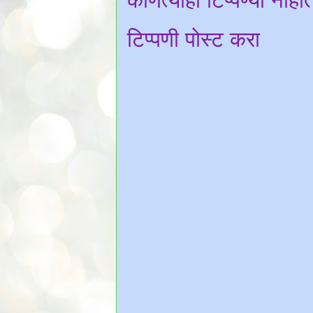
कोणत्याही टिप्पण्‍या नाही
टिप्पणी पोस्ट करा