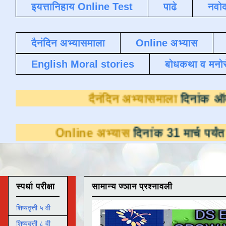
इयत्तानिहाय Online Test
पाढे
नवोद
दैनंदिन अभ्यासमाला
Online अभ्यास
English Moral stories
बोधकथा व मनो
दैनंदिन अभ्या
ine अभ्यास
दिनांक 31 मार्च पर्यंत डाउनलोडसाठ
स्पर्धा परीक्षा
सामान्य ज्ञान प्रश्नावली
शिष्यवृत्ती ५ वी
शिष्यवृत्ती ८ वी