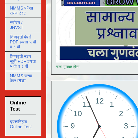
NMMS परीक्षा
सराव टेस्ट
नवोदय /
JNVST
शिष्यवृत्ती पेपर्स
PDF इयत्ता ५ वी
व ८ वी
शिष्यवृत्ती उत्तर
सूची PDF इयत्ता
५ वी व ८ वी
चला गुणवंत होऊ
NMMS सराव
पेपर PDF
Online
Test
इयत्तानिहाय
Online Test