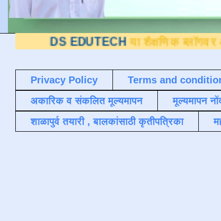
S EDUTECH
या शैक्षणिक ब्लॉगवर आपले स्वागत 
Privacy Policy
Terms and conditio
अकारिक व संकलित मूल्यमापन
मूल्यमापन नों
शाळापुर्व तयारी , बालकांसाठी कृतीपत्रिका
मह