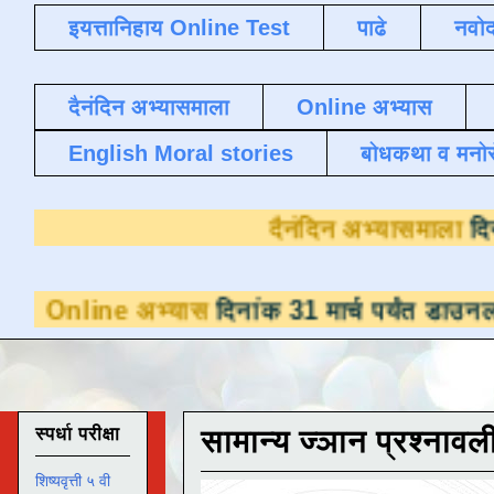
इयत्तानिहाय Online Test
पाढे
नवोद
दैनंदिन अभ्यासमाला
Online अभ्यास
English Moral stories
बोधकथा व मनो
दैनंदिन
अभ्यास
दिनांक 31 मार्च पर्यंत डाउनलोडसाठी उपलब
स्पर्धा परीक्षा
सामान्य ज्ञान प्रश्नावल
शिष्यवृत्ती ५ वी