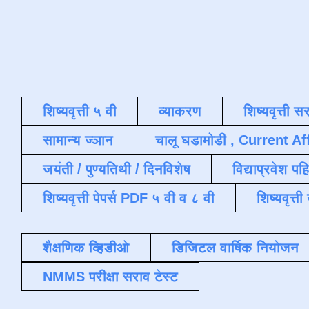
शिष्यवृत्ती ५ वी
व्याकरण
शिष्यवृत्ती स
सामान्य ज्ञान
चालू घडामोडी , Current Af
जयंती / पुण्यतिथी / दिनविशेष
विद्याप्रवेश पह
शिष्यवृत्ती पेपर्स PDF ५ वी व ८ वी
शिष्यवृत्
शैक्षणिक व्हिडीओ
डिजिटल वार्षिक नियोजन
NMMS परीक्षा सराव टेस्ट