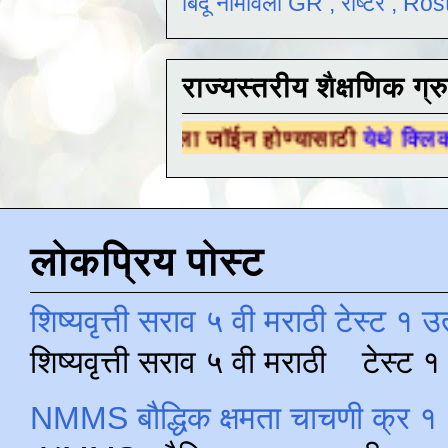
बिंदू नामावली GR , रोष्टर , R
राज्यस्तरीय शैक्षणिक ग्र
क ग्रुपला जॉईन होण्यासाठी
येथे क्लिक करा .
लोकप्रिय पोस्ट
शिष्यवृत्ती सराव ५ वी मराठी टेस्ट १ उ
शिष्यवृत्ती सराव ५ वी मराठी टेस्ट
NMMS बौद्धिक क्षमता चाचणी क्र १ 