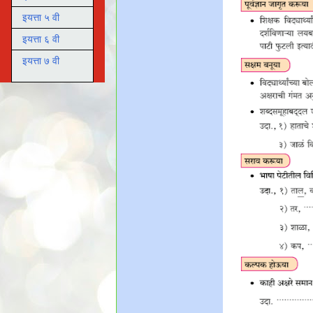
इयत्ता ५ वी
इयत्ता ६ वी
इयत्ता ७ वी