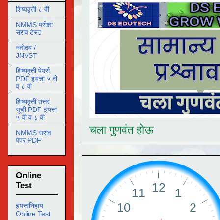
शिष्यवृत्ती ८ वी
NMMS परीक्षा
सराव टेस्ट
नवोदय /
JNVST
शिष्यवृत्ती पेपर्स
PDF इयत्ता ५ वी
व ८ वी
शिष्यवृत्ती उत्तर
सूची PDF इयत्ता
५ वी व ८ वी
चला गुणवंत होऊ
NMMS सराव
पेपर PDF
Online
Test
इयत्तानिहाय
Online Test