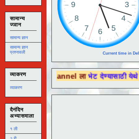
सामान्य
ज्ञान
सामान्य ज्ञान
सामान्य ज्ञान
प्रश्नावली
Current time in Del
व्याकरण
be Channel ला
भेट देण्यासाठी येथे क्लिक करा .
व्याकरण
दैनंदिन
अभ्यासमाला
१ ली
२ री