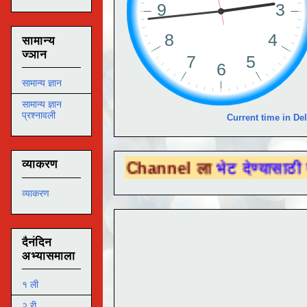
सामान्य
ज्ञान
सामान्य ज्ञान
सामान्य ज्ञान
प्रश्नावली
Current time in Del
व्याकरण
Tube Channel ला
भेट देण्यासाठी येथे क्लिक कर
व्याकरण
दैनंदिन
अभ्यासमाला
१ ली
२ री