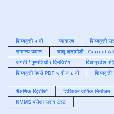
शिष्यवृत्ती ५ वी
व्याकरण
शिष्यवृत्ती स
सामान्य ज्ञान
चालू घडामोडी , Current Af
जयंती / पुण्यतिथी / दिनविशेष
विद्याप्रवेश पह
शिष्यवृत्ती पेपर्स PDF ५ वी व ८ वी
शिष्यवृत्
शैक्षणिक व्हिडीओ
डिजिटल वार्षिक नियोजन
NMMS परीक्षा सराव टेस्ट