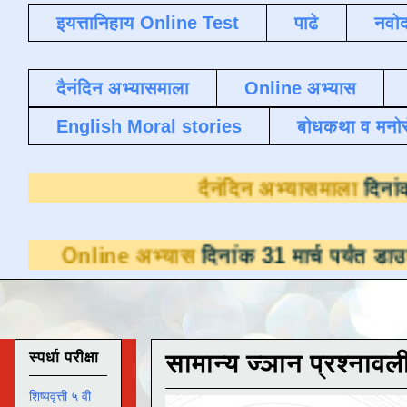
इयत्तानिहाय Online Test
पाढे
नवोद
दैनंदिन अभ्यासमाला
Online अभ्यास
English Moral stories
बोधकथा व मनो
दैनंदिन अभ
e अभ्यास
दिनांक 31 मार्च पर्यंत डाउनलोडसाठी उ
स्पर्धा परीक्षा
सामान्य ज्ञान प्रश्नावल
शिष्यवृत्ती ५ वी