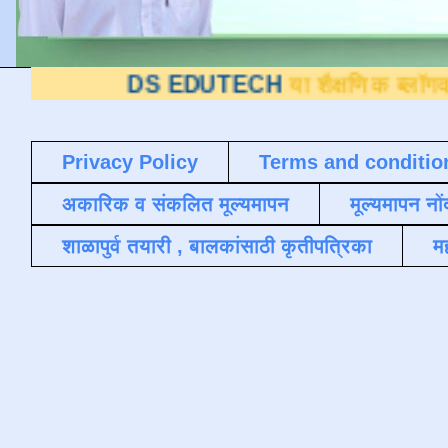
DS EDUTECH
या शैक्षणिक ब्लॉगवर आपले स्वा
Privacy Policy
Terms and conditio
अकारिक व संकलित मूल्यमापन
मूल्यमापन नों
शाळापुर्व तयारी , बालकांसाठी कृतीपत्रिका
मह