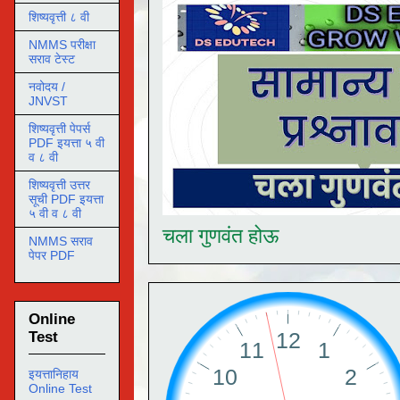
शिष्यवृत्ती ८ वी
NMMS परीक्षा
सराव टेस्ट
नवोदय /
JNVST
शिष्यवृत्ती पेपर्स
PDF इयत्ता ५ वी
व ८ वी
शिष्यवृत्ती उत्तर
सूची PDF इयत्ता
५ वी व ८ वी
चला गुणवंत होऊ
NMMS सराव
पेपर PDF
Online
Test
इयत्तानिहाय
Online Test