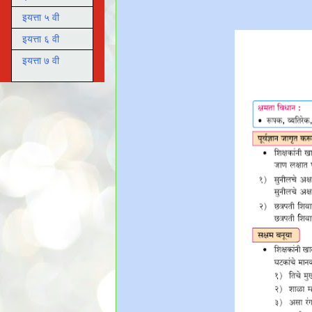
इयत्ता ५ वी
इयत्ता ६ वी
इयत्ता ७ वी