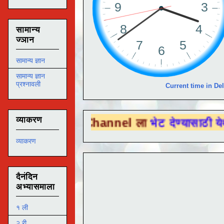
सामान्य
ज्ञान
सामान्य ज्ञान
सामान्य ज्ञान
प्रश्नावली
Current time in Del
व्याकरण
ube Channel ला
भेट देण्यासाठी येथे क्लिक करा
व्याकरण
दैनंदिन
अभ्यासमाला
१ ली
२ री