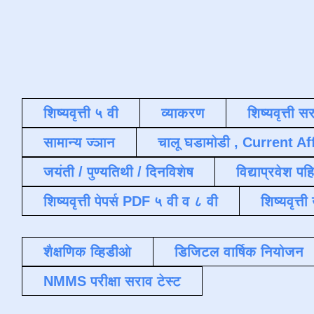
शिष्यवृत्ती ५ वी
व्याकरण
शिष्यवृत्ती स
सामान्य ज्ञान
चालू घडामोडी , Current Af
जयंती / पुण्यतिथी / दिनविशेष
विद्याप्रवेश पह
शिष्यवृत्ती पेपर्स PDF ५ वी व ८ वी
शिष्यवृत्
शैक्षणिक व्हिडीओ
डिजिटल वार्षिक नियोजन
NMMS परीक्षा सराव टेस्ट