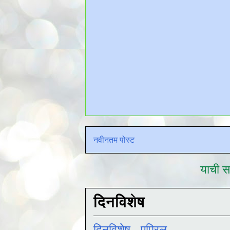
नवीनतम पोस्ट
याची सद
दिनविशेष
दिनविशेष - एप्रिल