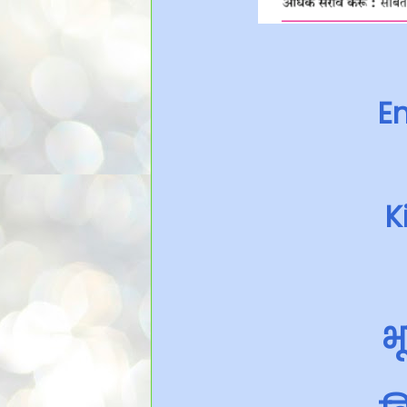
En
K
भ