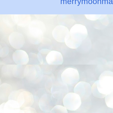
merrymoonma