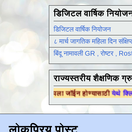
डिजिटल वार्षिक नियोज
डिजिटल वार्षिक नियोजन
८ मार्च जागतिक महिला दिन संक्षिप
बिंदू नामावली GR , रोष्टर , R
राज्यस्तरीय शैक्षणिक ग्र
णिक ग्रुपला जॉईन होण्यासाठी
येथे क्लिक करा .
लोकप्रिय पोस्ट