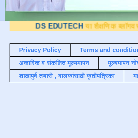
DS EDUTECH
या शैक्षणिक ब्लॉगवर आपले स्वाग
Privacy Policy
Terms and conditio
अकारिक व संकलित मूल्यमापन
मूल्यमापन नों
शाळापुर्व तयारी , बालकांसाठी कृतीपत्रिका
मह