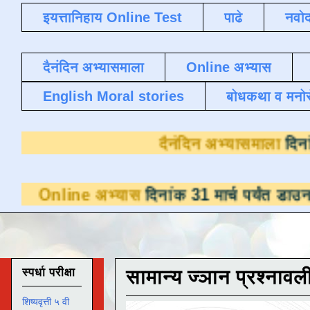
इयत्तानिहाय Online Test
पाढे
नवोद
दैनंदिन अभ्यासमाला
Online अभ्यास
English Moral stories
बोधकथा व मनो
दैनंदिन अ
 अभ्यास
दिनांक 31 मार्च पर्यंत डाउनलोडसाठी उप
स्पर्धा परीक्षा
सामान्य ज्ञान प्रश्नावल
शिष्यवृत्ती ५ वी