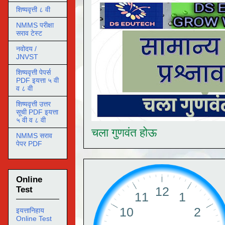
शिष्यवृत्ती ८ वी
NMMS परीक्षा
सराव टेस्ट
नवोदय /
JNVST
शिष्यवृत्ती पेपर्स
PDF इयत्ता ५ वी
व ८ वी
शिष्यवृत्ती उत्तर
सूची PDF इयत्ता
५ वी व ८ वी
चला गुणवंत होऊ
NMMS सराव
पेपर PDF
Online
Test
इयत्तानिहाय
Online Test