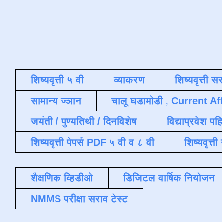
शिष्यवृत्ती ५ वी
व्याकरण
शिष्यवृत्ती स
सामान्य ज्ञान
चालू घडामोडी , Current Af
जयंती / पुण्यतिथी / दिनविशेष
विद्याप्रवेश पह
शिष्यवृत्ती पेपर्स PDF ५ वी व ८ वी
शिष्यवृत्
शैक्षणिक व्हिडीओ
डिजिटल वार्षिक नियोजन
NMMS परीक्षा सराव टेस्ट