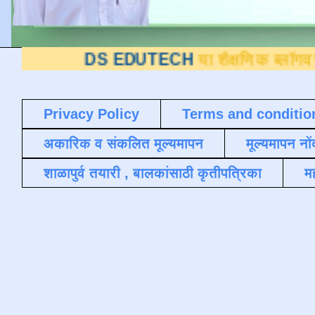
DS EDUTECH
या शैक्षणिक ब्लॉगवर आपले स्वा
Privacy Policy
Terms and conditio
अकारिक व संकलित मूल्यमापन
मूल्यमापन नों
शाळापुर्व तयारी , बालकांसाठी कृतीपत्रिका
मह