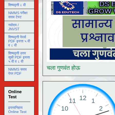
शिष्यवृत्ती ८ वी
NMMS परीक्षा
सराव टेस्ट
नवोदय /
JNVST
शिष्यवृत्ती पेपर्स
PDF इयत्ता ५ वी
व ८ वी
शिष्यवृत्ती उत्तर
सूची PDF इयत्ता
५ वी व ८ वी
चला गुणवंत होऊ
NMMS सराव
पेपर PDF
Online
Test
इयत्तानिहाय
Online Test