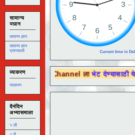
सामान्य
ज्ञान
सामान्य ज्ञान
सामान्य ज्ञान
प्रश्नावली
Current time in Del
व्याकरण
Tube Channel ला
भेट देण्यासाठी येथे क्लिक कर
व्याकरण
दैनंदिन
अभ्यासमाला
१ ली
२ री