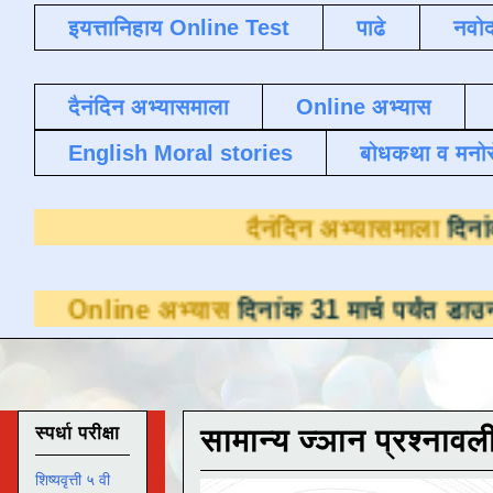
इयत्तानिहाय Online Test
पाढे
नवोद
दैनंदिन अभ्यासमाला
Online अभ्यास
English Moral stories
बोधकथा व मनो
दैनंदिन अभ
e अभ्यास
दिनांक 31 मार्च पर्यंत डाउनलोडसाठी उ
स्पर्धा परीक्षा
सामान्य ज्ञान प्रश्नावल
शिष्यवृत्ती ५ वी