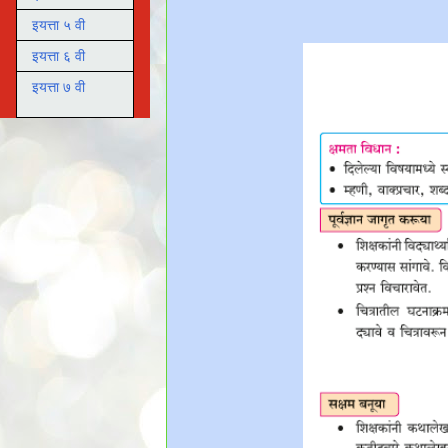
इयत्ता ५ वी
इयत्ता ६ वी
इयत्ता ७ वी