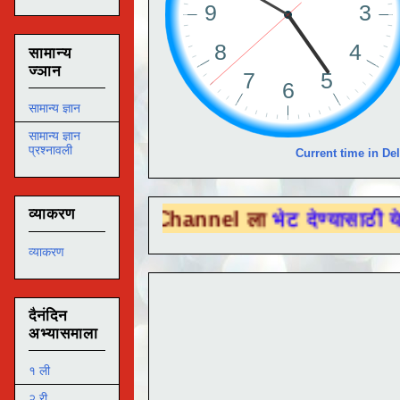
सामान्य
ज्ञान
सामान्य ज्ञान
सामान्य ज्ञान
प्रश्नावली
Current time in Del
व्याकरण
Tube Channel ला
भेट देण्यासाठी येथे क्लिक कर
व्याकरण
दैनंदिन
अभ्यासमाला
१ ली
२ री