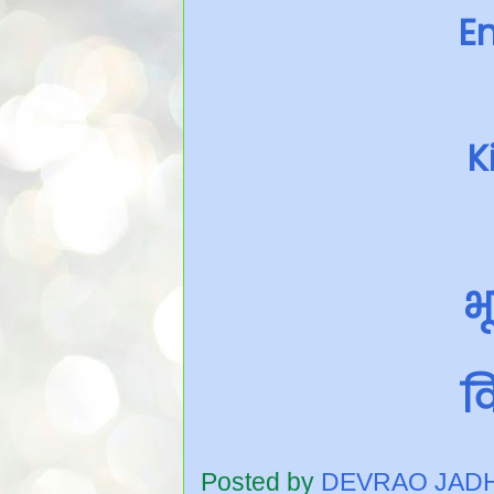
En
K
भ
वि
Posted by
DEVRAO JAD