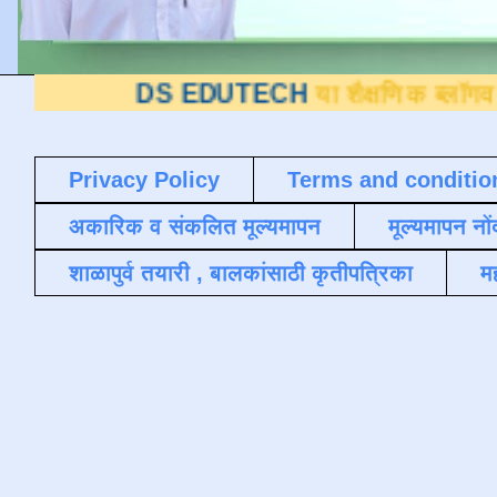
DS EDUTECH
या शैक्षणिक ब्लॉगवर आपले स्वा
Privacy Policy
Terms and conditio
अकारिक व संकलित मूल्यमापन
मूल्यमापन नों
शाळापुर्व तयारी , बालकांसाठी कृतीपत्रिका
मह