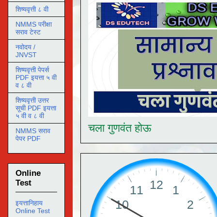
शिष्यवृत्ती ८ वी
NMMS परीक्षा
सराव टेस्ट
नवोदय /
JNVST
शिष्यवृत्ती पेपर्स
PDF इयत्ता ५ वी
व ८ वी
शिष्यवृत्ती उत्तर
सूची PDF इयत्ता
५ वी व ८ वी
चला गुणवंत होऊ
NMMS सराव
पेपर PDF
Online
Test
इयत्तानिहाय
Online Test