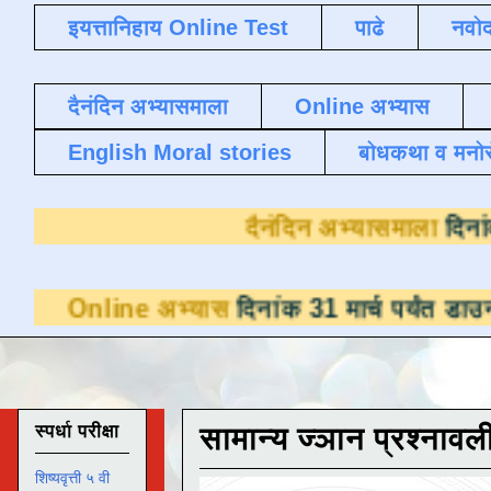
इयत्तानिहाय Online Test
पाढे
नवोद
दैनंदिन अभ्यासमाला
Online अभ्यास
English Moral stories
बोधकथा व मनो
दैनंदिन अभ
e अभ्यास
दिनांक 31 मार्च पर्यंत डाउनलोडसाठी उ
स्पर्धा परीक्षा
सामान्य ज्ञान प्रश्नावल
शिष्यवृत्ती ५ वी