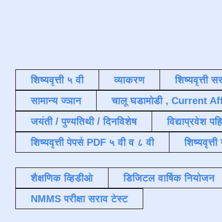
शिष्यवृत्ती ५ वी
व्याकरण
शिष्यवृत्ती स
सामान्य ज्ञान
चालू घडामोडी , Current Af
जयंती / पुण्यतिथी / दिनविशेष
विद्याप्रवेश पह
शिष्यवृत्ती पेपर्स PDF ५ वी व ८ वी
शिष्यवृत्
शैक्षणिक व्हिडीओ
डिजिटल वार्षिक नियोजन
NMMS परीक्षा सराव टेस्ट