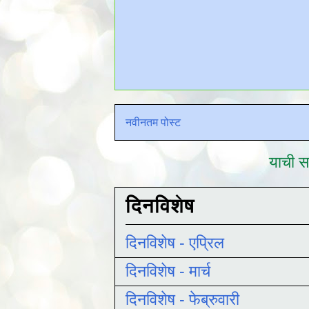
नवीनतम पोस्ट
याची सद
दिनविशेष
दिनविशेष - एप्रिल
दिनविशेष - मार्च
दिनविशेष - फेब्रुवारी