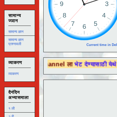
सामान्य
ज्ञान
सामान्य ज्ञान
सामान्य ज्ञान
प्रश्नावली
Current time in Del
व्याकरण
ube Channel ला
भेट देण्यासाठी येथे क्लिक करा
व्याकरण
दैनंदिन
अभ्यासमाला
१ ली
२ री