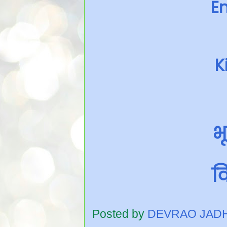
En
K
भ
वि
Posted by
DEVRAO JAD