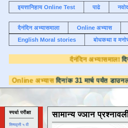
इयत्तानिहाय Online Test
पाढे
नवोद
दैनंदिन अभ्यासमाला
Online अभ्यास
English Moral stories
बोधकथा व मनो
दैनंदिन अ
 अभ्यास
दिनांक 31 मार्च पर्यंत डाउनलोडसाठी उप
स्पर्धा परीक्षा
सामान्य ज्ञान प्रश्नावल
शिष्यवृत्ती ५ वी