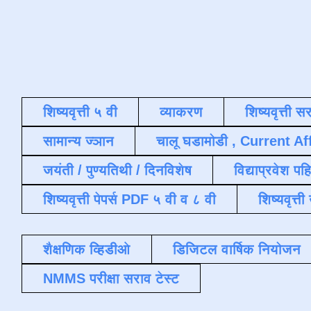
शिष्यवृत्ती ५ वी
व्याकरण
शिष्यवृत्ती स
सामान्य ज्ञान
चालू घडामोडी , Current Af
जयंती / पुण्यतिथी / दिनविशेष
विद्याप्रवेश पह
शिष्यवृत्ती पेपर्स PDF ५ वी व ८ वी
शिष्यवृत्
शैक्षणिक व्हिडीओ
डिजिटल वार्षिक नियोजन
NMMS परीक्षा सराव टेस्ट