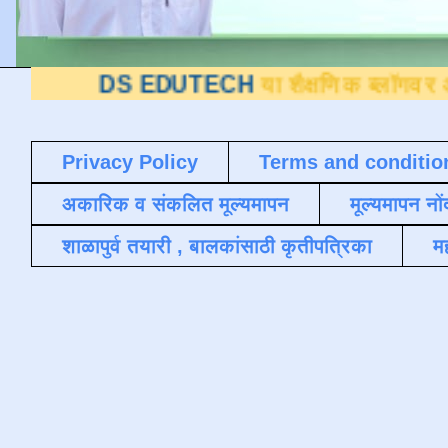
S EDUTECH
या शैक्षणिक ब्लॉगवर आपले स्वागत
Privacy Policy
Terms and conditio
अकारिक व संकलित मूल्यमापन
मूल्यमापन नों
शाळापुर्व तयारी , बालकांसाठी कृतीपत्रिका
मह