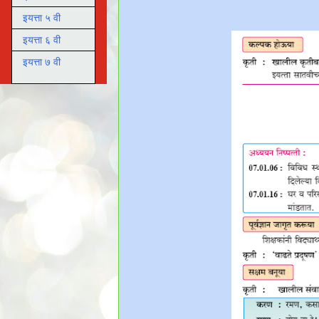
इयत्ता ५ वी
इयत्ता ६ वी
इयत्ता ७ वी