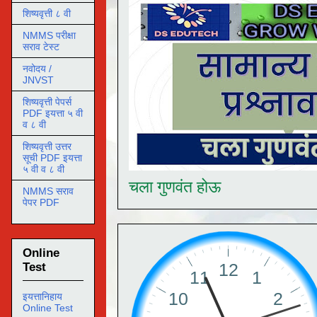
शिष्यवृत्ती ८ वी
NMMS परीक्षा
सराव टेस्ट
नवोदय /
JNVST
शिष्यवृत्ती पेपर्स
PDF इयत्ता ५ वी
व ८ वी
शिष्यवृत्ती उत्तर
सूची PDF इयत्ता
५ वी व ८ वी
चला गुणवंत होऊ
NMMS सराव
पेपर PDF
Online
Test
इयत्तानिहाय
Online Test