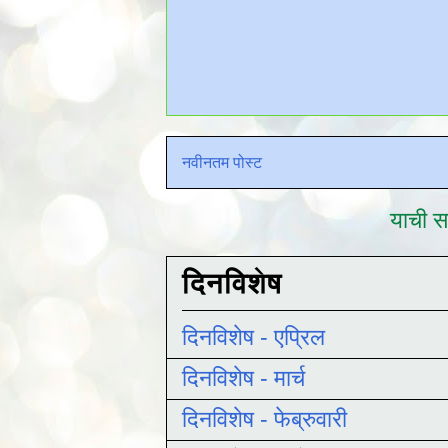
नवीनतम पोस्ट
याची सद
दिनविशेष
दिनविशेष - एप्रिल
दिनविशेष - मार्च
दिनविशेष - फेब्रुवारी