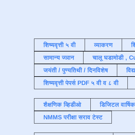
शिष्यवृत्ती ५ वी
व्याकरण
श
सामान्य ज्ञान
चालू घडामोडी , C
जयंती / पुण्यतिथी / दिनविशेष
विद्
शिष्यवृत्ती पेपर्स PDF ५ वी व ८ वी
शैक्षणिक व्हिडीओ
डिजिटल वार्षि
NMMS परीक्षा सराव टेस्ट