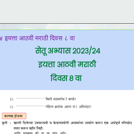
४ इयत्ता आठवी मराठी दिवस ८ वा
सेतू अभ्यास २०२३/२४
इयत्ता आठवी मराठी
दिवस ८ वा