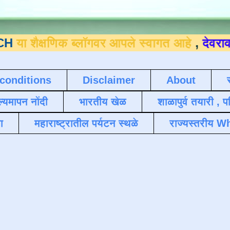
षणिक ब्लॉगवर आपले स्वागत आहे
,
देवराव जाधव ९
conditions
Disclaimer
About
ल्यमापन नोंदी
भारतीय खेळ
शाळापुर्व तयारी , 
ा
महाराष्ट्रातील पर्यटन स्थळे
राज्यस्तरीय Wh