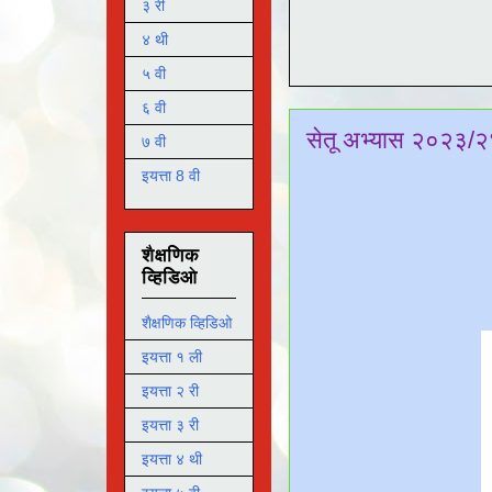
३ री
४ थी
५ वी
६ वी
सेतू अभ्यास २०२३/२
७ वी
इयत्ता 8 वी
शैक्षणिक
व्हिडिओ
शैक्षणिक व्हिडिओ
इयत्ता १ ली
इयत्ता २ री
इयत्ता ३ री
इयत्ता ४ थी