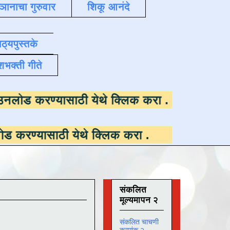
्ञानाचा गुरुवार
शिकू आनंदे
ाठ्यपुस्तके
शभक्ती गीते
पलब्ध ,
डाउनलोड करण्यासाठी येथे क्लिक करा
.
ठी येथे क्लिक करा
.
संकलित
मूल्यमापन २
संकलित चाचणी
क्रमांक २