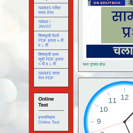
NMMS परीक्षा
सराव टेस्ट
नवोदय /
JNVST
शिष्यवृत्ती पेपर्स
PDF इयत्ता ५ वी
व ८ वी
शिष्यवृत्ती उत्तर
सूची PDF इयत्ता
५ वी व ८ वी
चला गुणवंत होऊ
NMMS सराव
पेपर PDF
Online
Test
इयत्तानिहाय
Online Test