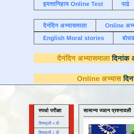
इयत्तानिहाय Online Test
पाढे
दैनंदिन अभ्यासमाला
Online अभ्
English Moral stories
बोध
दैनंदिन अभ्यासम
Online अभ्यास
दिनांक 31 मार्
स्पर्धा परीक्षा
सामान्य ज्ञान प्रश्नावली
शिष्यवृत्ती ५ वी
शिष्यवृत्ती ८ वी