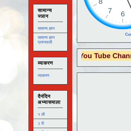
सामान्य
ज्ञान
सामान्य ज्ञान
Cur
सामान्य ज्ञान
प्रश्नावली
S EDUTECH
या You Tube Channel ला
भेट
व्याकरण
व्याकरण
दैनंदिन
अभ्यासमाला
१ ली
२ री