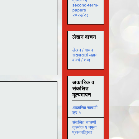
second-term-
papers
२०२२/२३
लेखन वाचन
लेखन / वाचन
सरावासाठी लहान
वाक्ये / शब्द
अकारिक व
संकलित
मूल्यमापन
आकारिक चाचणी
क्र १
संकलित चाचणी
क्रमांक १ नमुना
प्रश्नपत्रिका