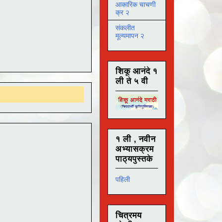
आकारिक चाचणी
क्र २
संकलीत
मूल्यमापन २
शिकू आनंदे १
ली ते ५ वी
१ ली , नवीन
अभ्यासक्रम
पाठ्यपुस्तके
पहिली
चित्रमय