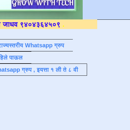
४०४३६४५०९
.
राज्यस्तरीय Whatsapp ग्रुप
पहिले पाऊल
atsapp ग्रुप , इयत्ता १ ली ते ८ वी