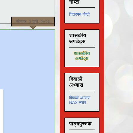
गोष्टी
चित्रमय गोष्टी
सोमवार, ३ जुलै, २०२३
शासकीय
अपडेट्स
दिवाळी
अभ्यास
दिवाळी अभ्यास
NAS सराव
पाठ्यपुस्तके