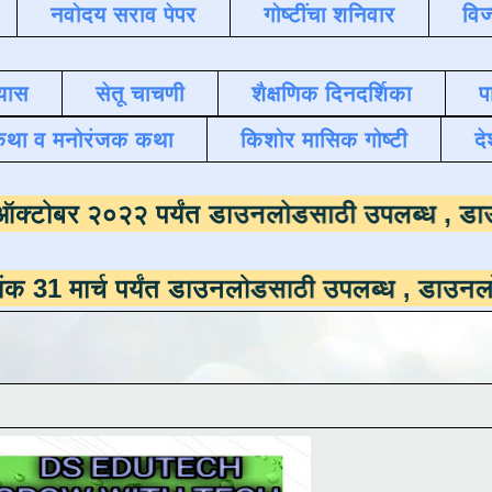
नवोदय सराव पेपर
गोष्टींचा शनिवार
विज
यास
सेतू चाचणी
शैक्षणिक दिनदर्शिका
प
कथा व मनोरंजक कथा
किशोर मासिक गोष्टी
दे
ाला
दिनांक ऑक्टोबर २०२२ पर्यंत डाउनलोडसाठी उ
च पर्यंत डाउनलोडसाठी उपलब्ध ,
डाउनलोड करण्यासा