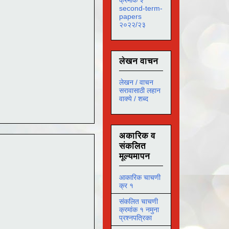
second-term-
papers
२०२२/२३
लेखन वाचन
लेखन / वाचन
सरावासाठी लहान
वाक्ये / शब्द
अकारिक व
संकलित
मूल्यमापन
आकारिक चाचणी
क्र १
संकलित चाचणी
क्रमांक १ नमुना
प्रश्नपत्रिका