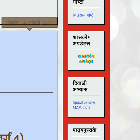
गोष्टी
चित्रमय गोष्टी
मंगळवार, २४ जानेवारी, २०२३
शासकीय
अपडेट्स
दिवाळी
अभ्यास
दिवाळी अभ्यास
NAS सराव
पाठ्यपुस्तके
र्ग ४)