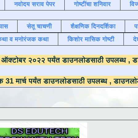
नवोदय सराव पेपर
गोष्टींचा शनिवार
विज
यास
सेतू चाचणी
शैक्षणिक दिनदर्शिका
प
कथा व मनोरंजक कथा
किशोर मासिक गोष्टी
दे
माला
दिनांक ऑक्टोबर २०२२ पर्यंत डाउनलोडसाठी
पर्यंत डाउनलोडसाठी उपलब्ध ,
डाउनलोड करण्यासाठ