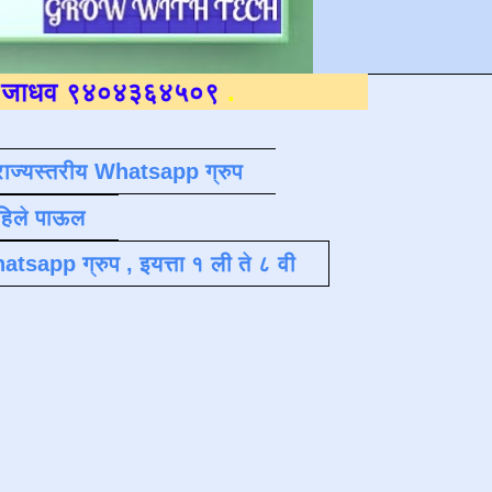
०४३६४५०९
.
राज्यस्तरीय Whatsapp ग्रुप
पहिले पाऊल
atsapp ग्रुप , इयत्ता १ ली ते ८ वी