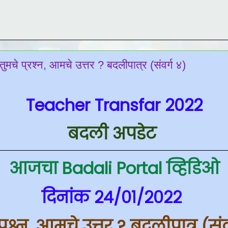
चे प्रश्न, आमचे उत्तर ? बदलीपात्र (संवर्ग ४)
Teacher Transfar 2022
बदली अपडेट
आजचा Badali Portal व्हिडिओ
दिनांक २४/०१/२०२२
प्रश्न, आमचे उत्तर ? बदलीपात्र (संव