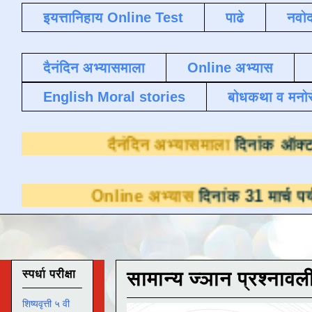
इयत्तानिहाय Online Test
पाढे
नवोद
दैनंदिन अभ्यासमाला
Online अभ्यास
English Moral stories
बोधकथा व मनो
दैनंदिन अभ्यासमाला
Online अभ्यास
दिनांक 31 मार्च पर्यंत डाउनल
स्पर्धा परीक्षा
सामान्य ज्ञान प्रश्नावल
शिष्यवृत्ती ५ वी