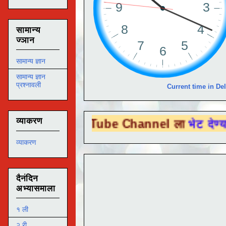
सामान्य
ज्ञान
सामान्य ज्ञान
सामान्य ज्ञान
प्रश्नावली
Current time in Del
व्याकरण
ा You Tube Channel ला
भेट देण्यासाठी येथे 
व्याकरण
दैनंदिन
अभ्यासमाला
१ ली
२ री