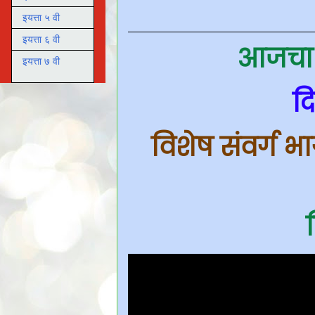
इयत्ता ५ वी
इयत्ता ६ वी
आजचा B
इयत्ता ७ वी
द
विशेष संवर्ग भ