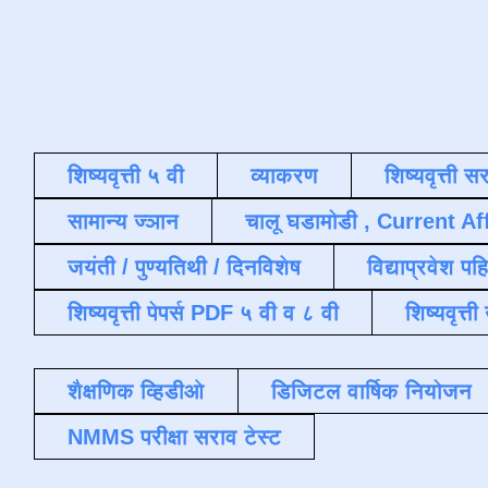
शिष्यवृत्ती ५ वी
व्याकरण
शिष्यवृत्ती स
सामान्य ज्ञान
चालू घडामोडी , Current Af
जयंती / पुण्यतिथी / दिनविशेष
विद्याप्रवेश पह
शिष्यवृत्ती पेपर्स PDF ५ वी व ८ वी
शिष्यवृत्
शैक्षणिक व्हिडीओ
डिजिटल वार्षिक नियोजन
NMMS परीक्षा सराव टेस्ट