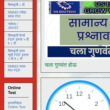
शिष्यवृत्ती ८ वी
NMMS परीक्षा
सराव टेस्ट
नवोदय /
JNVST
शिष्यवृत्ती पेपर्स
PDF इयत्ता ५ वी
व ८ वी
शिष्यवृत्ती उत्तर
सूची PDF इयत्ता
५ वी व ८ वी
चला गुणवंत होऊ
NMMS सराव
पेपर PDF
Online
Test
इयत्तानिहाय
Online Test