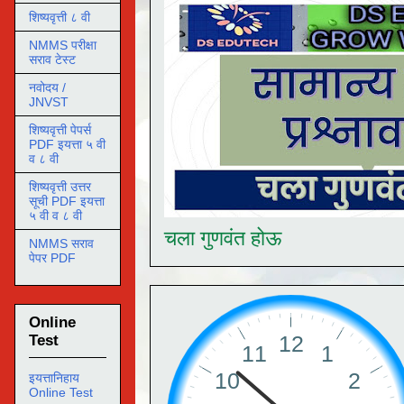
शिष्यवृत्ती ८ वी
NMMS परीक्षा
सराव टेस्ट
नवोदय /
JNVST
शिष्यवृत्ती पेपर्स
PDF इयत्ता ५ वी
व ८ वी
शिष्यवृत्ती उत्तर
सूची PDF इयत्ता
५ वी व ८ वी
चला गुणवंत होऊ
NMMS सराव
पेपर PDF
Online
Test
इयत्तानिहाय
Online Test