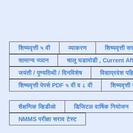
शिष्यवृत्ती ५ वी
व्याकरण
शिष्यवृत्ती स
सामान्य ज्ञान
चालू घडामोडी , Current Af
जयंती / पुण्यतिथी / दिनविशेष
विद्याप्रवेश पह
शिष्यवृत्ती पेपर्स PDF ५ वी व ८ वी
शिष्यवृत्
शैक्षणिक व्हिडीओ
डिजिटल वार्षिक नियोजन
NMMS परीक्षा सराव टेस्ट