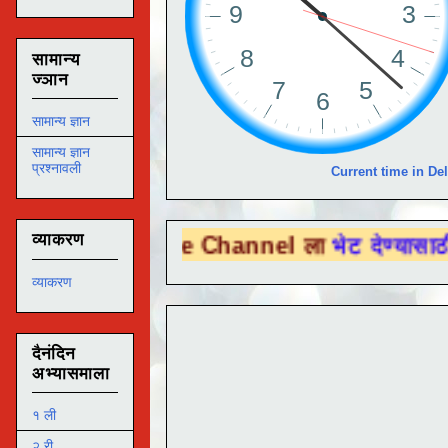
सामान्य
ज्ञान
सामान्य ज्ञान
सामान्य ज्ञान
प्रश्नावली
Current time in Del
व्याकरण
Tube Channel ला
भेट देण्यासाठी येथे क्लिक क
व्याकरण
दैनंदिन
अभ्यासमाला
१ ली
२ री