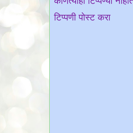
कोणत्याही टिप्पण्‍या नाही
टिप्पणी पोस्ट करा