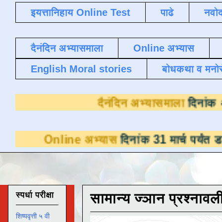
इयत्तानिहाय Online Test
पाढे
नवोद
दैनंदिन अभ्यासमाला
Online अभ्यास
English Moral stories
बोधकथा व मनो
दैनंदिन अभ्
ne अभ्यास
दिनांक 31 मार्च पर्यंत डाउनलोडसाठी उ
स्पर्धा परीक्षा
सामान्य ज्ञान प्रश्नावल
शिष्यवृत्ती ५ वी