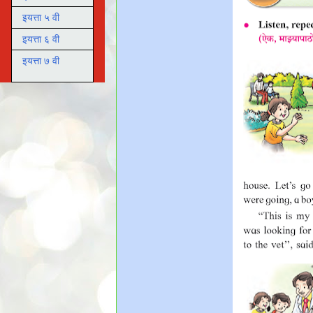
इयत्ता ५ वी
इयत्ता ६ वी
इयत्ता ७ वी