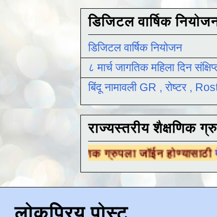
डिजिटल वार्षिक नियोज
डिजिटल वार्षिक नियोजन
८ मार्च जागतिक महिला दिन संक्षिप
बिंदू नामावली GR , रोष्टर , R
राज्यस्तरीय शैक्षणिक ग्र
य शैक्षणिक ग्रुपला जॉईन होण्यासाठी
येथे क्लिक कर
लोकप्रिय पोस्ट