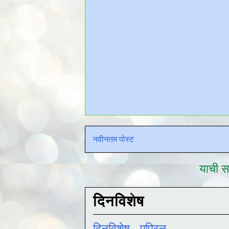
नवीनतम पोस्ट
याची सद
दिनविशेष
दिनविशेष - एप्रिल