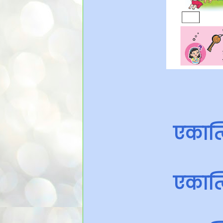
एकात्
एकात्