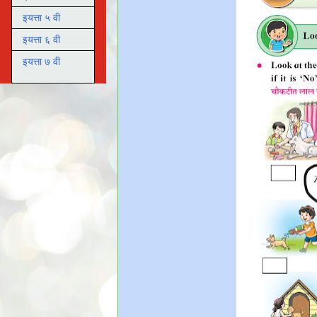
इयत्ता ५ वी
इयत्ता ६ वी
इयत्ता ७ वी