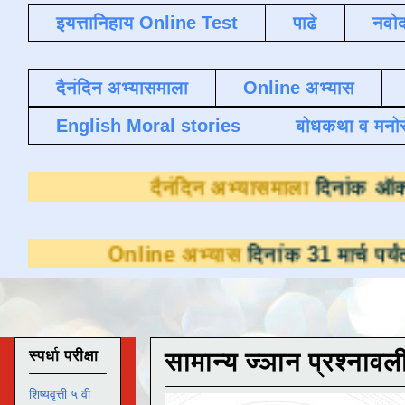
इयत्तानिहाय Online Test
पाढे
नवोद
दैनंदिन अभ्यासमाला
Online अभ्यास
English Moral stories
बोधकथा व मनो
दैनंदिन अभ्यासमा
Online अभ्यास
दिनांक 31 मार्च पर्यंत डाउनलोड
स्पर्धा परीक्षा
सामान्य ज्ञान प्रश्नावल
शिष्यवृत्ती ५ वी