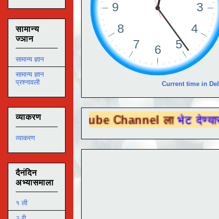
सामान्य
ज्ञान
सामान्य ज्ञान
सामान्य ज्ञान
प्रश्नावली
Current time in Del
व्याकरण
 You Tube Channel ला
भेट देण्यासाठी येथे क्
व्याकरण
दैनंदिन
अभ्यासमाला
१ ली
२ री