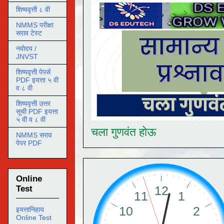
शिष्यवृत्ती ८ वी
NMMS परीक्षा
सराव टेस्ट
नवोदय /
JNVST
शिष्यवृत्ती पेपर्स
PDF इयत्ता ५ वी
व ८ वी
शिष्यवृत्ती उत्तर
सूची PDF इयत्ता
५ वी व ८ वी
चला गुणवंत होऊ
NMMS सराव
पेपर PDF
Online
Test
इयत्तानिहाय
Online Test