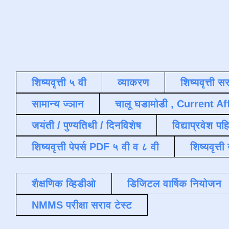
शिष्यवृत्ती ५ वी
व्याकरण
शिष्यवृत्ती स
सामान्य ज्ञान
चालू घडामोडी , Current Af
जयंती / पुण्यतिथी / दिनविशेष
विद्याप्रवेश पह
शिष्यवृत्ती पेपर्स PDF ५ वी व ८ वी
शिष्यवृत्
शैक्षणिक व्हिडीओ
डिजिटल वार्षिक नियोजन
NMMS परीक्षा सराव टेस्ट