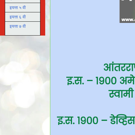
इयत्ता ५ वी
इयत्ता ६ वी
इयत्ता ७ वी
आंतरराष
इ.स. – १९०० अमे
स्वामी
इ.स. १९०० – डेव्हि