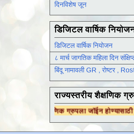
दिनविशेष जून
डिजिटल वार्षिक नियोज
डिजिटल वार्षिक नियोजन
८ मार्च जागतिक महिला दिन संक्षिप
बिंदू नामावली GR , रोष्टर , R
राज्यस्तरीय शैक्षणिक ग्र
रीय शैक्षणिक ग्रुपला जॉईन होण्यासाठी
येथे क्लिक 