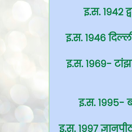
इ.स. १९४२ द
इ.स. १९४६ दिल्ल
इ.स. १९६९- टांझा
इ.स. १९९५- बा
इ.स. १९९७ ज्ञानपी