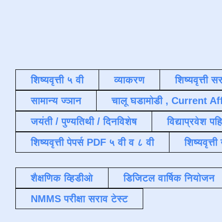
शिष्यवृत्ती ५ वी
व्याकरण
शिष्यवृत्ती स
सामान्य ज्ञान
चालू घडामोडी , Current Af
जयंती / पुण्यतिथी / दिनविशेष
विद्याप्रवेश पह
शिष्यवृत्ती पेपर्स PDF ५ वी व ८ वी
शिष्यवृत्
शैक्षणिक व्हिडीओ
डिजिटल वार्षिक नियोजन
NMMS परीक्षा सराव टेस्ट