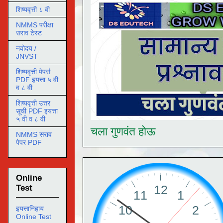
शिष्यवृत्ती ८ वी
NMMS परीक्षा
सराव टेस्ट
नवोदय /
JNVST
शिष्यवृत्ती पेपर्स
PDF इयत्ता ५ वी
व ८ वी
शिष्यवृत्ती उत्तर
सूची PDF इयत्ता
५ वी व ८ वी
चला गुणवंत होऊ
NMMS सराव
पेपर PDF
Online
Test
इयत्तानिहाय
Online Test