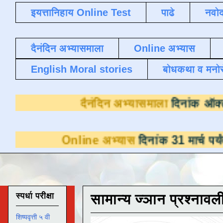
इयत्तानिहाय Online Test
पाढे
नवोद
दैनंदिन अभ्यासमाला
Online अभ्यास
English Moral stories
बोधकथा व मनो
दैनंदिन अभ्यासमाल
Online अभ्यास
दिनांक 31 मार्च पर्यंत डाउनलो
स्पर्धा परीक्षा
सामान्य ज्ञान प्रश्नावल
शिष्यवृत्ती ५ वी