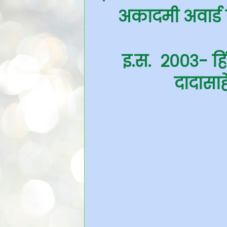
अकादमी अवार्ड 
इ.स. २००३- हिं
दादासा