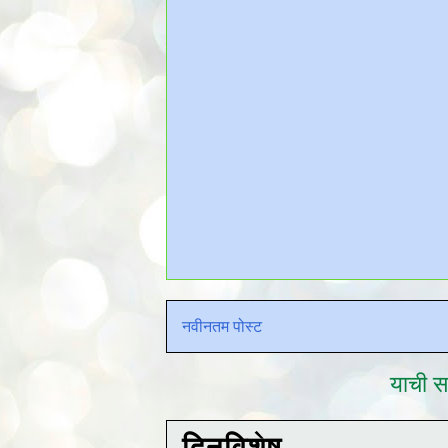
नवीनतम पोस्ट
याची सद
दिनविशेष