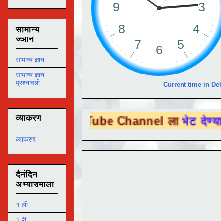
सामान्य
ज्ञान
सामान्य ज्ञान
सामान्य ज्ञान
प्रश्नावली
Current time in Del
व्याकरण
ा You Tube Channel ला
भेट देण्यासाठी येथे 
व्याकरण
दैनंदिन
अभ्यासमाला
१ ली
२ री