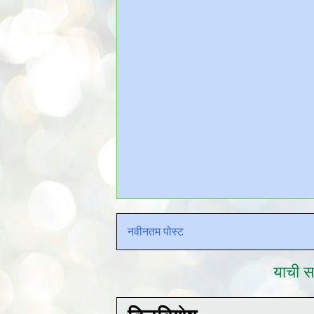
नवीनतम पोस्ट
याची सद