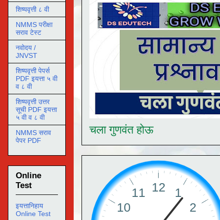
शिष्यवृत्ती ८ वी
NMMS परीक्षा
सराव टेस्ट
नवोदय /
JNVST
शिष्यवृत्ती पेपर्स
PDF इयत्ता ५ वी
व ८ वी
शिष्यवृत्ती उत्तर
सूची PDF इयत्ता
५ वी व ८ वी
चला गुणवंत होऊ
NMMS सराव
पेपर PDF
Online
Test
इयत्तानिहाय
Online Test