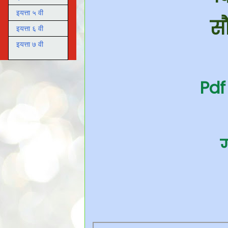
इयत्ता ५ वी
सौ
इयत्ता ६ वी
इयत्ता ७ वी
Pdf
ग