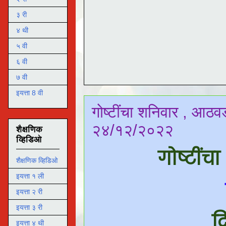
३ री
४ थी
५ वी
६ वी
७ वी
इयत्ता 8 वी
गोष्टींचा शनिवार , आठवड
२४/१२/२०२२
शैक्षणिक
व्हिडिओ
गोष्टीं
शैक्षणिक व्हिडिओ
इयत्ता १ ली
इयत्ता २ री
इयत्ता ३ री
द
इयत्ता ४ थी