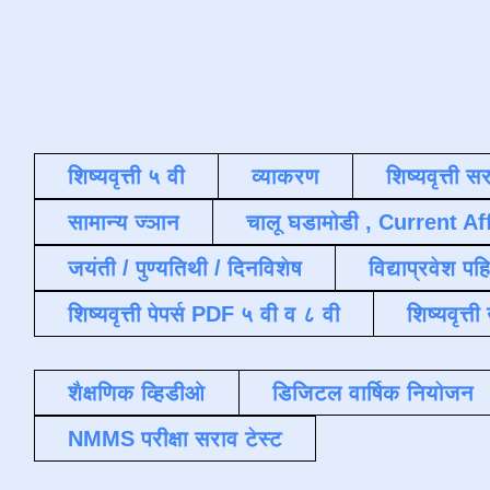
शिष्यवृत्ती ५ वी
व्याकरण
शिष्यवृत्ती स
सामान्य ज्ञान
चालू घडामोडी , Current Af
जयंती / पुण्यतिथी / दिनविशेष
विद्याप्रवेश पह
शिष्यवृत्ती पेपर्स PDF ५ वी व ८ वी
शिष्यवृत्
शैक्षणिक व्हिडीओ
डिजिटल वार्षिक नियोजन
NMMS परीक्षा सराव टेस्ट