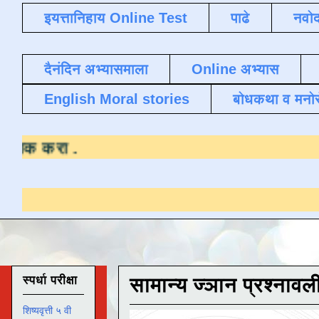
इयत्तानिहाय Online Test
पाढे
नवोद
दैनंदिन अभ्यासमाला
Online अभ्यास
English Moral stories
बोधकथा व मनो
रण्यासाठी येथे क्लिक करा
.
स्पर्धा परीक्षा
सामान्य ज्ञान प्रश्नावल
शिष्यवृत्ती ५ वी