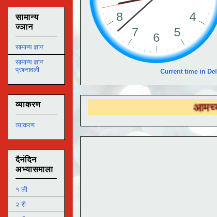
सामान्य
ज्ञान
सामान्य ज्ञान
सामान्य ज्ञान
प्रश्नावली
Current time in Del
व्याकरण
आमच्या
DS EDUT
व्याकरण
दैनंदिन
अभ्यासमाला
१ ली
२ री