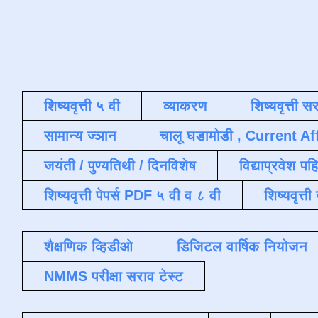
शिष्यवृत्ती ५ वी
व्याकरण
शिष्यवृत्ती स
सामान्य ज्ञान
चालू घडामोडी , Current Af
जयंती / पुण्यतिथी / दिनविशेष
विद्याप्रवेश पह
शिष्यवृत्ती पेपर्स PDF ५ वी व ८ वी
शिष्यवृत्
शैक्षणिक व्हिडीओ
डिजिटल वार्षिक नियोजन
NMMS परीक्षा सराव टेस्ट