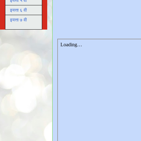
इयत्ता ५ वी
इयत्ता ६ वी
इयत्ता ७ वी