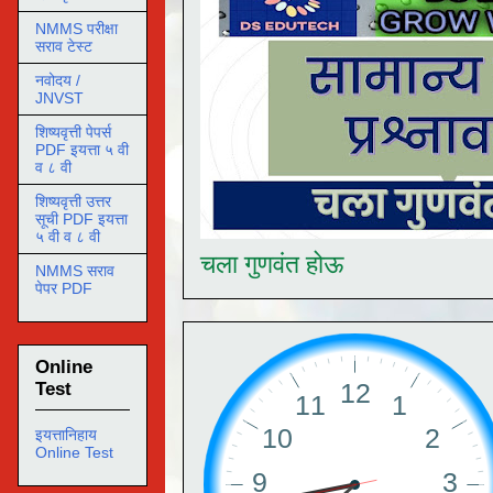
NMMS परीक्षा
सराव टेस्ट
नवोदय /
JNVST
शिष्यवृत्ती पेपर्स
PDF इयत्ता ५ वी
व ८ वी
शिष्यवृत्ती उत्तर
सूची PDF इयत्ता
५ वी व ८ वी
चला गुणवंत होऊ
NMMS सराव
पेपर PDF
Online
Test
इयत्तानिहाय
Online Test