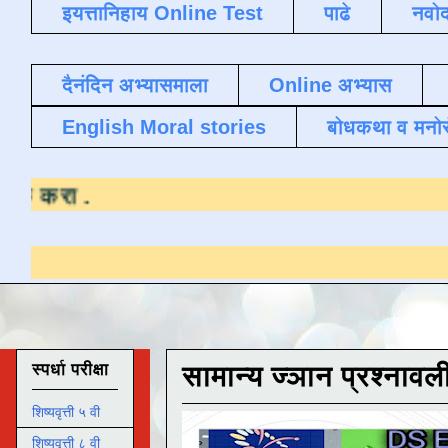
इयत्तानिहाय Online Test
पाढे
नवोद
दैनंदिन अभ्यासमाला
Online अभ्यास
English Moral stories
बोधकथा व मनो
यासाठी येथे क्लिक करा
.
स्पर्धा परीक्षा
सामान्य ज्ञान प्रश्नावल
शिष्यवृत्ती ५ वी
शिष्यवृत्ती ८ वी