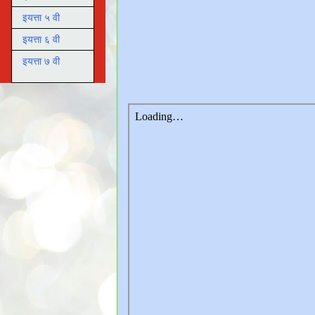
इयत्ता ५ वी
इयत्ता ६ वी
इयत्ता ७ वी