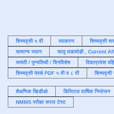
शिष्यवृत्ती ५ वी
व्याकरण
शिष्यवृत्ती स
सामान्य ज्ञान
चालू घडामोडी , Current Af
जयंती / पुण्यतिथी / दिनविशेष
विद्याप्रवेश पह
शिष्यवृत्ती पेपर्स PDF ५ वी व ८ वी
शिष्यवृत्
शैक्षणिक व्हिडीओ
डिजिटल वार्षिक नियोजन
NMMS परीक्षा सराव टेस्ट