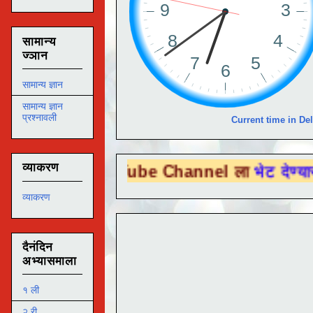
सामान्य
ज्ञान
सामान्य ज्ञान
सामान्य ज्ञान
प्रश्नावली
Current time in Del
व्याकरण
ou Tube Channel ला
भेट देण्यासाठी येथे क्लि
व्याकरण
दैनंदिन
अभ्यासमाला
१ ली
२ री