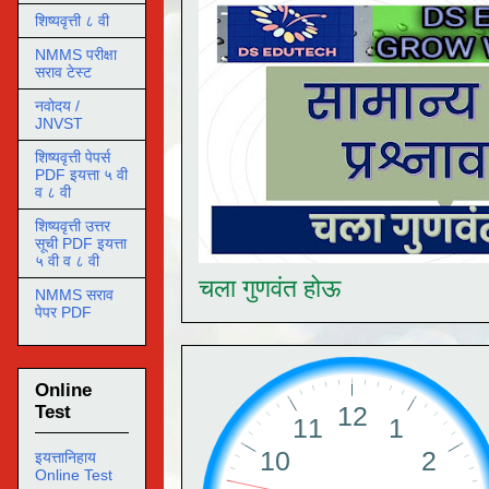
शिष्यवृत्ती ८ वी
NMMS परीक्षा
सराव टेस्ट
नवोदय /
JNVST
शिष्यवृत्ती पेपर्स
PDF इयत्ता ५ वी
व ८ वी
शिष्यवृत्ती उत्तर
सूची PDF इयत्ता
५ वी व ८ वी
चला गुणवंत होऊ
NMMS सराव
पेपर PDF
Online
Test
इयत्तानिहाय
Online Test