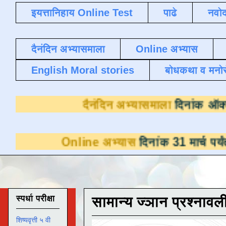
इयत्तानिहाय Online Test
पाढे
नवोद
दैनंदिन अभ्यासमाला
Online अभ्यास
English Moral stories
बोधकथा व मनो
दैनंदिन अभ्यास
nline अभ्यास
दिनांक 31 मार्च पर्यंत डाउनलोडसा
स्पर्धा परीक्षा
सामान्य ज्ञान प्रश्नावल
शिष्यवृत्ती ५ वी