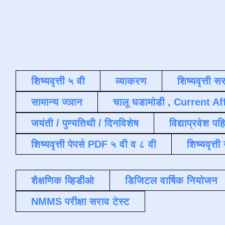
शिष्यवृत्ती ५ वी
व्याकरण
शिष्यवृत्ती स
सामान्य ज्ञान
चालू घडामोडी , Current Af
जयंती / पुण्यतिथी / दिनविशेष
विद्याप्रवेश पह
शिष्यवृत्ती पेपर्स PDF ५ वी व ८ वी
शिष्यवृत्
शैक्षणिक व्हिडीओ
डिजिटल वार्षिक नियोजन
NMMS परीक्षा सराव टेस्ट