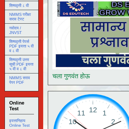
शिष्यवृत्ती ८ वी
NMMS परीक्षा
सराव टेस्ट
नवोदय /
JNVST
शिष्यवृत्ती पेपर्स
PDF इयत्ता ५ वी
व ८ वी
शिष्यवृत्ती उत्तर
सूची PDF इयत्ता
५ वी व ८ वी
चला गुणवंत होऊ
NMMS सराव
पेपर PDF
Online
Test
इयत्तानिहाय
Online Test