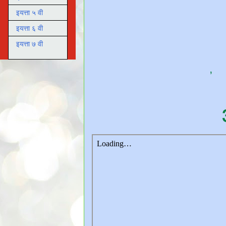
इयत्ता ५ वी
इयत्ता ६ वी
इयत्ता ७ वी
,
३