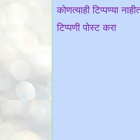
कोणत्याही टिप्पण्‍या नाही
टिप्पणी पोस्ट करा