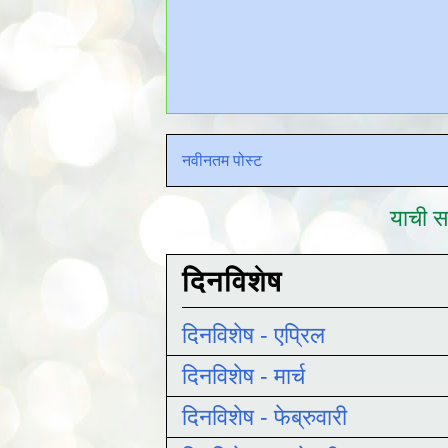
नवीनतम पोस्ट
याची सद
दिनविशेष
दिनविशेष - एप्रिल
दिनविशेष - मार्च
दिनविशेष - फेब्रुवारी