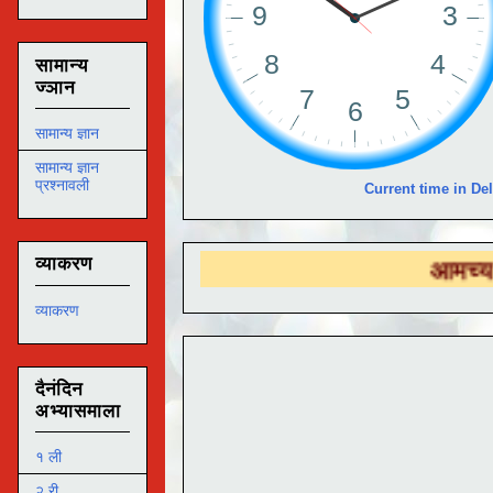
सामान्य
ज्ञान
सामान्य ज्ञान
सामान्य ज्ञान
प्रश्नावली
Current time in Del
व्याकरण
आमच्या
DS EDUT
व्याकरण
दैनंदिन
अभ्यासमाला
१ ली
२ री