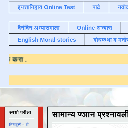
इयत्तानिहाय Online Test
पाढे
नवोद
दैनंदिन अभ्यासमाला
Online अभ्यास
English Moral stories
बोधकथा व मनो
ासाठी येथे क्लिक करा
.
स्पर्धा परीक्षा
सामान्य ज्ञान प्रश्नावल
शिष्यवृत्ती ५ वी