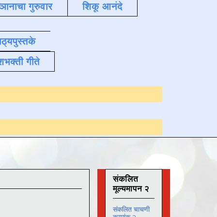
्ञानाचा गुरुवार
शिकू आनंदे
ाठ्यपुस्तके
शभक्ती गीते
Online अभ्यास
दिनां
संकलित
मूल्यमापन २
संकलित चाचणी
क्रमांक २