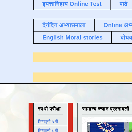
इयत्तानिहाय Online Test
पाढे
दैनंदिन अभ्यासमाला
Online अभ्
English Moral stories
बोध
्यासाठी येथे क्लिक करा
.
स्पर्धा परीक्षा
सामान्य ज्ञान प्रश्नावली
शिष्यवृत्ती ५ वी
शिष्यवृत्ती ८ वी