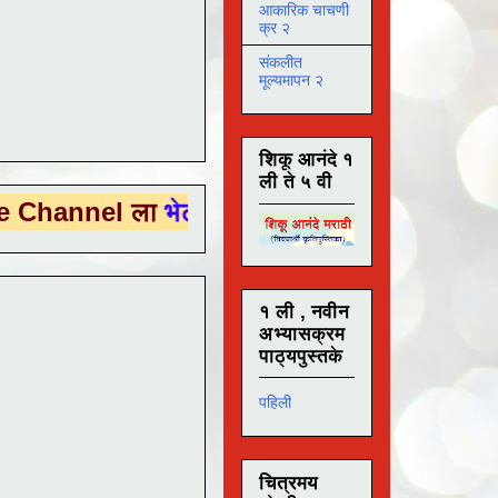
आकारिक चाचणी
क्र २
संकलीत
मूल्यमापन २
शिकू आनंदे १
ली ते ५ वी
l ला
भेट देण्यासाठी येथे क्लिक करा .
१ ली , नवीन
अभ्यासक्रम
पाठ्यपुस्तके
पहिली
चित्रमय