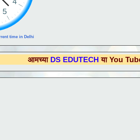
rent time in Delhi
मच्या
DS EDUTECH
या You Tube Channe