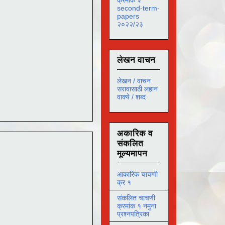
second-term-
papers
२०२२/२३
लेखन वाचन
लेखन / वाचन
सरावासाठी लहान
वाक्ये / शब्द
अकारिक व
संकलित
मूल्यमापन
आकारिक चाचणी
क्र १
संकलित चाचणी
क्रमांक १ नमुना
प्रश्नपत्रिका