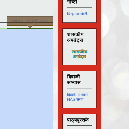
गोष्टी
चित्रमय गोष्टी
शुक्रवार, १५ जुलै, २०२२
शासकीय
अपडेट्स
दिवाळी
अभ्यास
दिवाळी अभ्यास
NAS सराव
पाठ्यपुस्तके