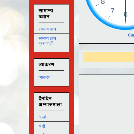
सामान्य
ज्ञान
सामान्य ज्ञान
Cur
सामान्य ज्ञान
प्रश्नावली
आ
व्याकरण
व्याकरण
दैनंदिन
अभ्यासमाला
१ ली
२ री