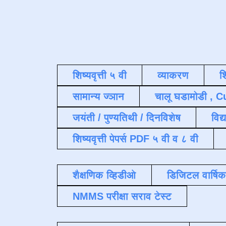
शिष्यवृत्ती ५ वी
व्याकरण
श
सामान्य ज्ञान
चालू घडामोडी , C
जयंती / पुण्यतिथी / दिनविशेष
विद्
शिष्यवृत्ती पेपर्स PDF ५ वी व ८ वी
शैक्षणिक व्हिडीओ
डिजिटल वार्षि
NMMS परीक्षा सराव टेस्ट