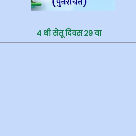
,
४ थी सेतू दिवस २९
वा