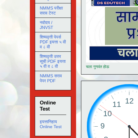
NMMS परीक्षा
सराव टेस्ट
नवोदय /
JNVST
शिष्यवृत्ती पेपर्स
PDF इयत्ता ५ वी
व ८ वी
शिष्यवृत्ती उत्तर
सूची PDF इयत्ता
५ वी व ८ वी
चला गुणवंत होऊ
NMMS सराव
पेपर PDF
Online
Test
इयत्तानिहाय
Online Test