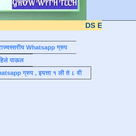
DS EDUTECH
या शैक्षणिक
राज्यस्तरीय Whatsapp ग्रुप
पहिले पाऊल
atsapp ग्रुप , इयत्ता १ ली ते ८ वी