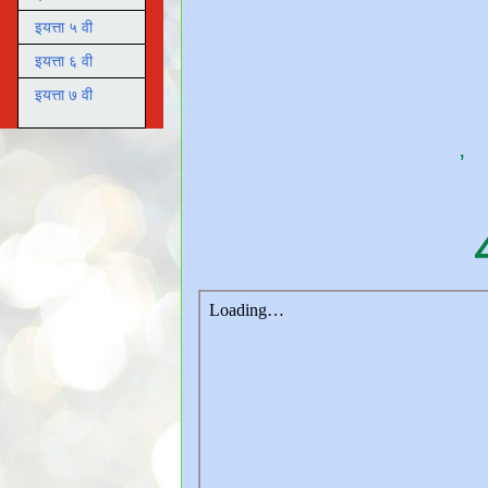
इयत्ता ५ वी
इयत्ता ६ वी
इयत्ता ७ वी
,
४