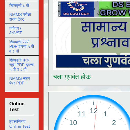
शिष्यवृत्ती ८ वी
NMMS परीक्षा
सराव टेस्ट
नवोदय /
JNVST
शिष्यवृत्ती पेपर्स
PDF इयत्ता ५ वी
व ८ वी
शिष्यवृत्ती उत्तर
सूची PDF इयत्ता
५ वी व ८ वी
चला गुणवंत होऊ
NMMS सराव
पेपर PDF
Online
Test
इयत्तानिहाय
Online Test