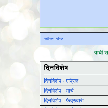
नवीनतम पोस्ट
याची सद
दिनविशेष
दिनविशेष - एप्रिल
दिनविशेष - मार्च
दिनविशेष - फेब्रुवारी