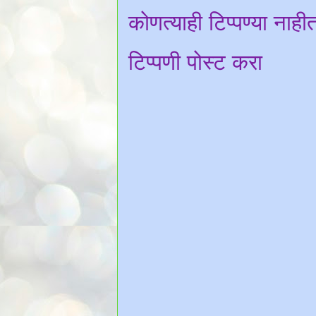
कोणत्याही टिप्पण्‍या नाही
टिप्पणी पोस्ट करा