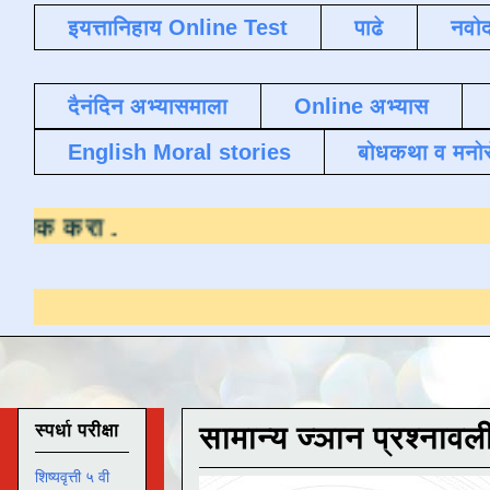
इयत्तानिहाय Online Test
पाढे
नवोद
दैनंदिन अभ्यासमाला
Online अभ्यास
English Moral stories
बोधकथा व मनो
ण्यासाठी येथे क्लिक करा
.
स्पर्धा परीक्षा
सामान्य ज्ञान प्रश्नावल
शिष्यवृत्ती ५ वी