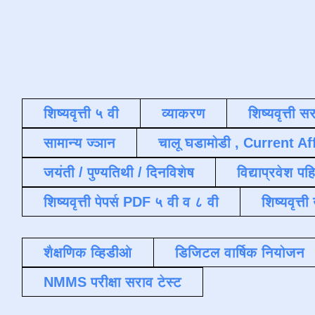
शिष्यवृत्ती ५ वी
व्याकरण
शिष्यवृत्ती स
सामान्य ज्ञान
चालू घडामोडी , Current Af
जयंती / पुण्यतिथी / दिनविशेष
विद्याप्रवेश पह
शिष्यवृत्ती पेपर्स PDF ५ वी व ८ वी
शिष्यवृत्
शैक्षणिक व्हिडीओ
डिजिटल वार्षिक नियोजन
NMMS परीक्षा सराव टेस्ट