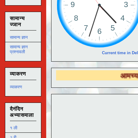
सामान्य
ज्ञान
सामान्य ज्ञान
सामान्य ज्ञान
प्रश्नावली
Current time in Del
व्याकरण
आमच्या
DS EDUT
व्याकरण
दैनंदिन
अभ्यासमाला
१ ली
२ री