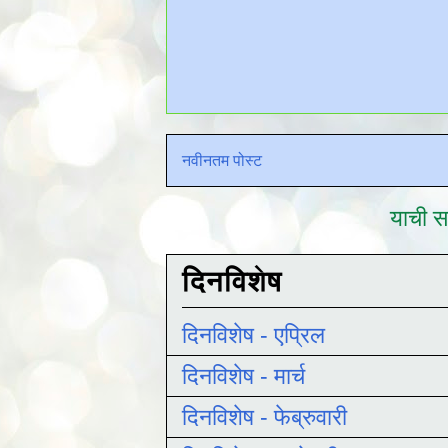
नवीनतम पोस्ट
याची सद
दिनविशेष
दिनविशेष - एप्रिल
दिनविशेष - मार्च
दिनविशेष - फेब्रुवारी