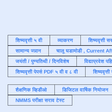
शिष्यवृत्ती ५ वी
व्याकरण
शिष्यवृत्ती स
सामान्य ज्ञान
चालू घडामोडी , Current Af
जयंती / पुण्यतिथी / दिनविशेष
विद्याप्रवेश पह
शिष्यवृत्ती पेपर्स PDF ५ वी व ८ वी
शिष्यवृत्
शैक्षणिक व्हिडीओ
डिजिटल वार्षिक नियोजन
NMMS परीक्षा सराव टेस्ट