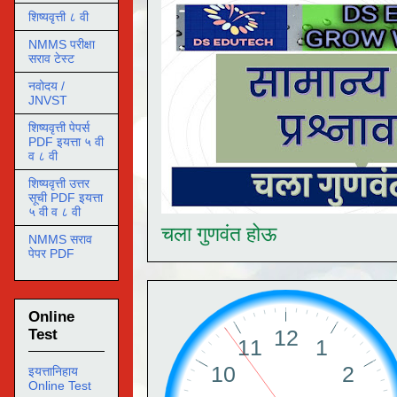
शिष्यवृत्ती ८ वी
NMMS परीक्षा
सराव टेस्ट
नवोदय /
JNVST
शिष्यवृत्ती पेपर्स
PDF इयत्ता ५ वी
व ८ वी
शिष्यवृत्ती उत्तर
सूची PDF इयत्ता
५ वी व ८ वी
चला गुणवंत होऊ
NMMS सराव
पेपर PDF
Online
Test
इयत्तानिहाय
Online Test