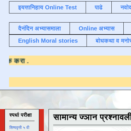
इयत्तानिहाय Online Test
पाढे
नवोद
दैनंदिन अभ्यासमाला
Online अभ्यास
English Moral stories
बोधकथा व मनो
्यासाठी येथे क्लिक करा
.
स्पर्धा परीक्षा
सामान्य ज्ञान प्रश्नावल
शिष्यवृत्ती ५ वी