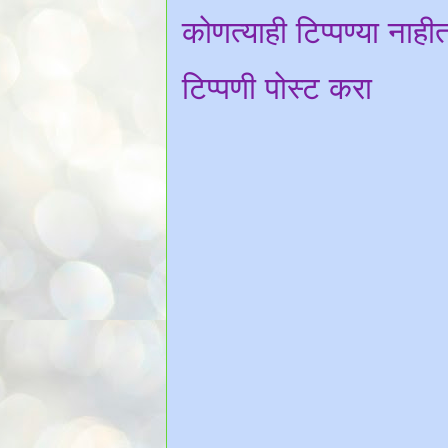
कोणत्याही टिप्पण्‍या नाही
टिप्पणी पोस्ट करा