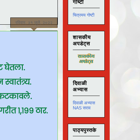
गोष्टी
चित्रमय गोष्टी
रविवार, ३१ जुलै, २०२२
शासकीय
अपडेट्स
 घेतला.
वातंत्र्य.
दिवाळी
अभ्यास
 फटकावले.
दिवाळी अभ्यास
NAS सराव
रीत १,१९९ ठार.
पाठ्यपुस्तके