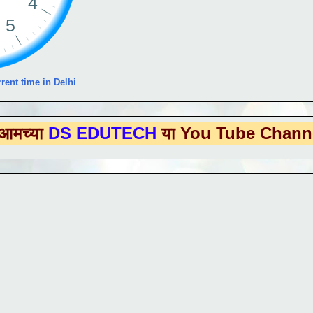
rent time in Delhi
 EDUTECH
या You Tube Channel ला
भेट द