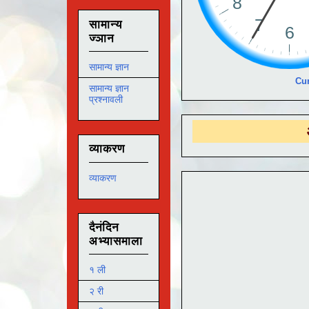
सामान्य
ज्ञान
सामान्य ज्ञान
Cur
सामान्य ज्ञान
प्रश्नावली
आमच्या
DS
व्याकरण
व्याकरण
दैनंदिन
अभ्यासमाला
१ ली
२ री