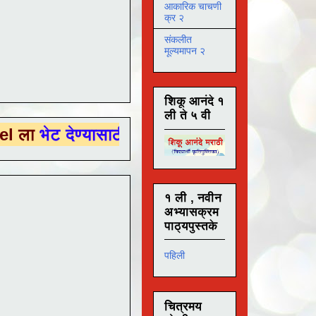
आकारिक चाचणी
क्र २
संकलीत
मूल्यमापन २
शिकू आनंदे १
ली ते ५ वी
ेण्यासाठी येथे क्लिक करा .
१ ली , नवीन
अभ्यासक्रम
पाठ्यपुस्तके
पहिली
चित्रमय