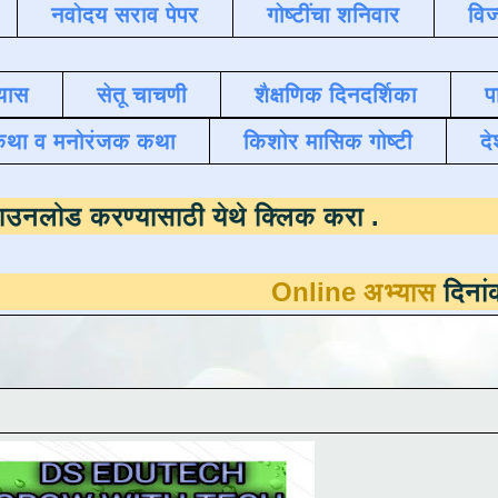
नवोदय सराव पेपर
गोष्टींचा शनिवार
विज
यास
सेतू चाचणी
शैक्षणिक दिनदर्शिका
प
कथा व मनोरंजक कथा
किशोर मासिक गोष्टी
दे
 उपलब्ध ,
डाउनलोड करण्यासाठी येथे क्लिक करा
Online अभ्यास
दिनांक 31 मार्च 