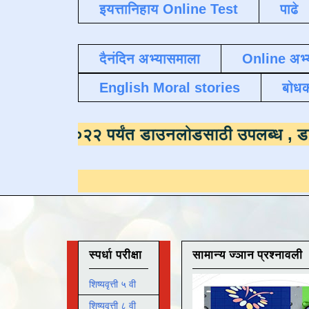
इयत्तानिहाय Online Test
पाढे
दैनंदिन अभ्यासमाला
Online अभ्
English Moral stories
बोध
समाला
दिनांक ऑक्टोबर २०२२ पर्यंत डाउनलोडसाठी
स्पर्धा परीक्षा
सामान्य ज्ञान प्रश्नावली
शिष्यवृत्ती ५ वी
शिष्यवृत्ती ८ वी