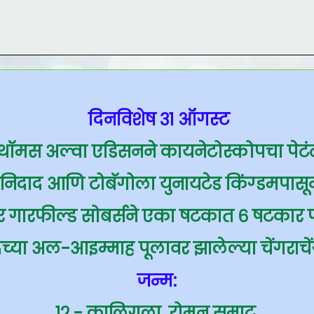
दिनविशेष ३१ ऑगस्ट
 थॉमस अल्वा एडिसनने कायनेटोस्कोपचा पेटंट
रिनिदाद आणि टोबॅगोला युनायटेड किंग्डमपासून स्
र गारफील्ड सोबर्सने एका षटकात ६ षटकार
्या अल-आइम्माह पूलावर झालेल्या चेंगराचेंग
जन्म:
१२ - कालिगुला, रोमन सम्राट.