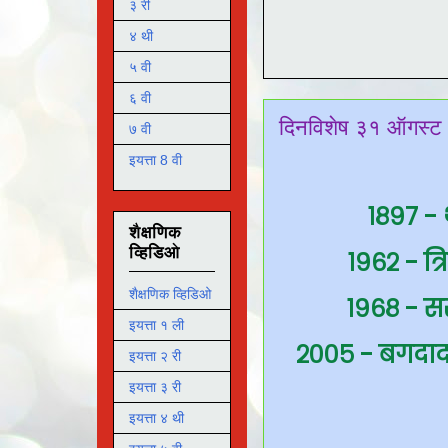
३ री
४ थी
५ वी
६ वी
दिनविशेष ३१ ऑगस्ट
७ वी
इयत्ता 8 वी
१८९७ -
शैक्षणिक
व्हिडिओ
१९६२ - त्
शैक्षणिक व्हिडिओ
१९६८ - स
इयत्ता १ ली
२००५ - बगदादच
इयत्ता २ री
इयत्ता ३ री
इयत्ता ४ थी