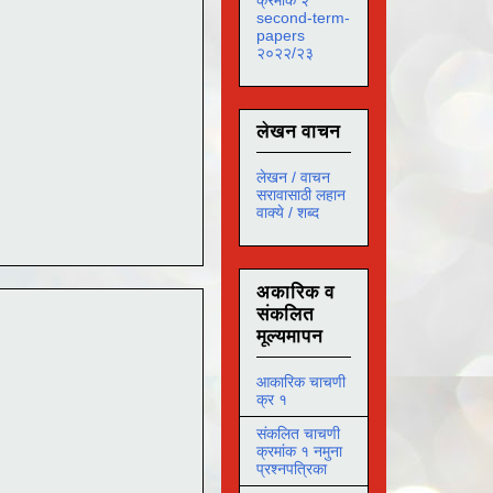
second-term-
papers
२०२२/२३
लेखन वाचन
लेखन / वाचन
सरावासाठी लहान
वाक्ये / शब्द
अकारिक व
संकलित
मूल्यमापन
आकारिक चाचणी
क्र १
संकलित चाचणी
क्रमांक १ नमुना
प्रश्नपत्रिका