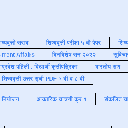
िष्यवृत्ती सराव
शिष्यवृत्ती परीक्षा ५ वी पेपर
शिष्य
urrent Affairs
दिनविशेष सन २०२२
सुविचा
याप्रवेश पहिली , विद्यार्थी कृतीपत्रिका
भारतीय सण
शिष्यवृत्ती उत्तर सूची PDF ५ वी व ८ वी
क नियोजन
आकारिक चाचणी क्र १
संकलित चा