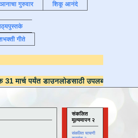
्ञानाचा गुरुवार
शिकू आनंदे
ाठ्यपुस्तके
शभक्ती गीते
.
पर्यंत डाउनलोडसाठी उपलब्ध ,
डाउनलोड करण्यासाठी
संकलित
मूल्यमापन २
संकलित चाचणी
क्रमांक २