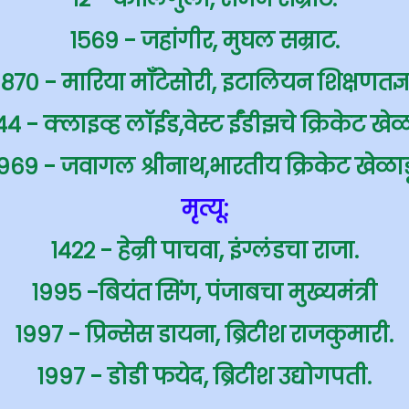
१५६९ - जहांगीर, मुघल सम्राट.
१८७० - मारिया मॉँटेसोरी, इटालियन शिक्षणतज्ञ
४४ - क्लाइव्ह लॉईड,वेस्ट ईंडीझचे क्रिकेट खेळा
९६९ - जवागल श्रीनाथ,भारतीय क्रिकेट खेळाड
मृत्यू:
१४२२ - हेन्री पाचवा, इंग्लंडचा राजा.
१९९५ -बियंत सिंग, पंजाबचा मुख्यमंत्री
१९९७ - प्रिन्सेस डायना, ब्रिटीश राजकुमारी.
१९९७ - डोडी फयेद, ब्रिटीश उद्योगपती.