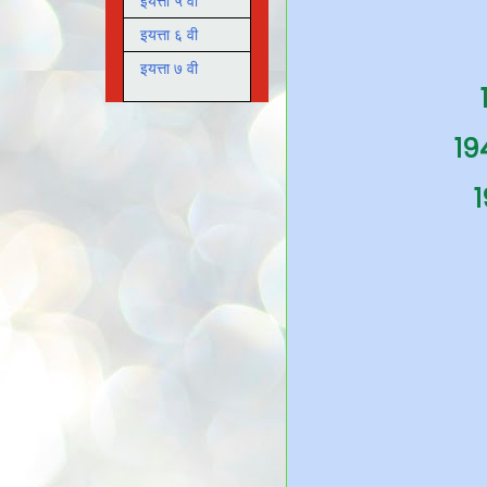
इयत्ता ५ वी
इयत्ता ६ वी
इयत्ता ७ वी
१९
१