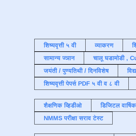
शिष्यवृत्ती ५ वी
व्याकरण
श
सामान्य ज्ञान
चालू घडामोडी , C
जयंती / पुण्यतिथी / दिनविशेष
विद्
शिष्यवृत्ती पेपर्स PDF ५ वी व ८ वी
शैक्षणिक व्हिडीओ
डिजिटल वार्षि
NMMS परीक्षा सराव टेस्ट