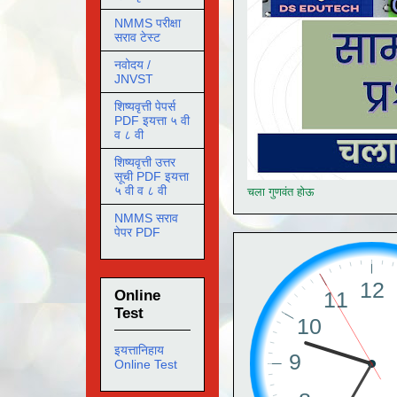
NMMS परीक्षा
सराव टेस्ट
नवोदय /
JNVST
शिष्यवृत्ती पेपर्स
PDF इयत्ता ५ वी
व ८ वी
शिष्यवृत्ती उत्तर
सूची PDF इयत्ता
५ वी व ८ वी
चला गुणवंत होऊ
NMMS सराव
पेपर PDF
Online
Test
इयत्तानिहाय
Online Test