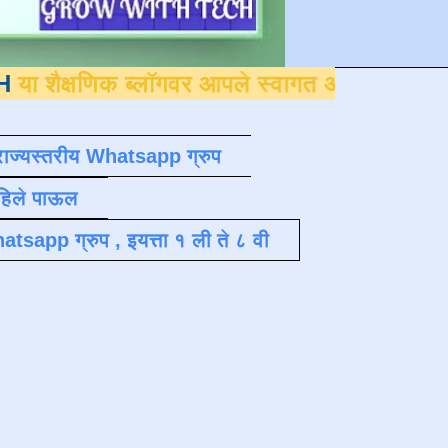
िक ब्लॉगवर आपले स्वागत आहे
,
देवराव जाधव ९४
राज्यस्तरीय Whatsapp ग्रुप
पहिले पाऊल
atsapp ग्रुप , इयत्ता १ ली ते ८ वी