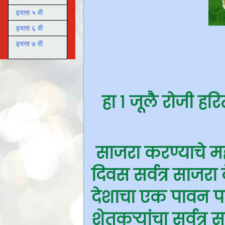
इयत्ता ५ वी
इयत्ता ६ वी
इयत्ता ७ वी
हा १ जूलै रोजी हरि
साजरा करण्याचे महा
दिवस सर्वत्र साजरा
देशाचा एक पावन पर
शेतकऱ्यांचा सर्वत्