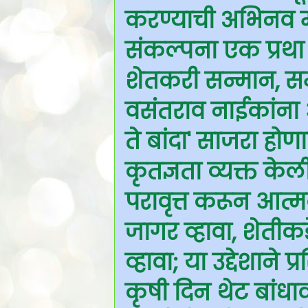
करण्याची अभिनव मो
संकल्पना एक प्रथा
शेतकरी सन्मान, स
वसंंतराव नाईकांना
ते बांदा' साजरा होणा
कृतज्ञता व्यक्त केल
परावृत्त करून आत्
जागर व्हावा, शेतीक
व्हावा; या उद्देशाने
कृषी दिन थेट बांध