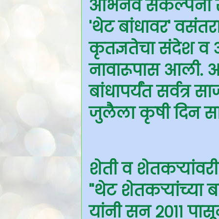
अभिनव संकल्पना रूज
'थेट बांधावर' वसंतर
कृतज्ञतेचा संदेश 
नावारूपास आली. आ
बांधापर्यंत सर्वत्र
जुलैला कृषी दिन साज
शेती व शेतकऱ्यांवरी
''थेट शेतकऱ्यांच्या
यांनी सन २०११ पासू