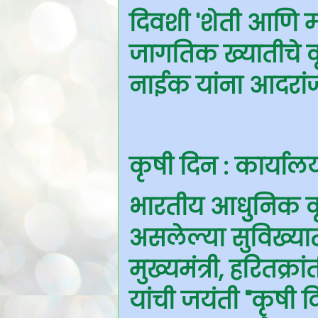
दिवशी 'शेती आणि म
जागतिक ख्यातीचे क
नाईक यांना आदरांज
कृषी दिन : कार्यालय
भारतीय आधुुनिक कृषी
असलेल्या सुविख्यात
मुख्यमंत्री, हरित
यांची जयंती "कृषी 