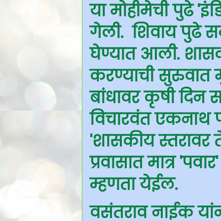
या मोहीमेची पुढे '
गेली. शिवाय पुढे
घेण्यात आली. शास
करण्याची सुरुवात म
बांधावर कृषी दिन 
विचारवंत एकनाथ पव
'शासकीय स्तरावर ते
प्रवासात मात्र 'पवा
म्हणता येईल.
वसंतराव नाईक यांनी 