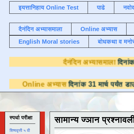
इयत्तानिहाय Online Test
पाढे
नवोद
दैनंदिन अभ्यासमाला
Online अभ्यास
English Moral stories
बोधकथा व मनो
दैनंदिन अ
e अभ्यास
दिनांक 31 मार्च पर्यंत डाउनलोडसाठी उप
स्पर्धा परीक्षा
सामान्य ज्ञान प्रश्नावल
शिष्यवृत्ती ५ वी