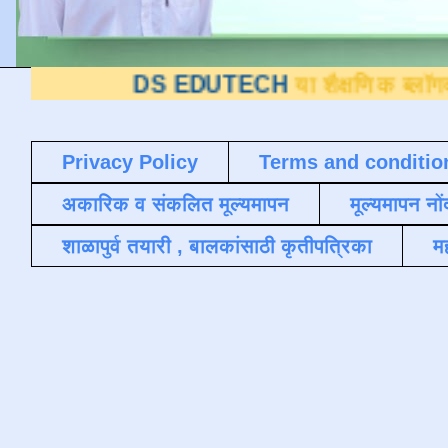
DS EDUTECH
या शैक्षणिक ब्लॉगवर आपले स्वाग
Privacy Policy
Terms and conditio
अकारिक व संकलित मूल्यमापन
मूल्यमापन नों
शाळापुर्व तयारी , बालकांसाठी कृतीपत्रिका
मह