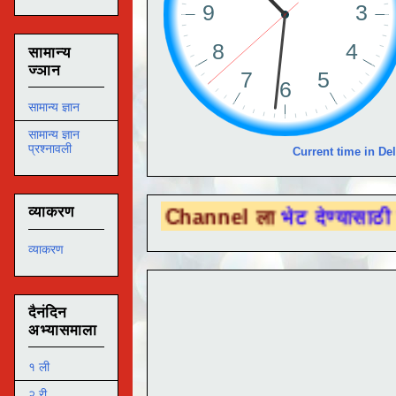
सामान्य
ज्ञान
सामान्य ज्ञान
सामान्य ज्ञान
प्रश्नावली
Current time in Del
व्याकरण
ube Channel ला
भेट देण्यासाठी येथे क्लिक करा
व्याकरण
दैनंदिन
अभ्यासमाला
१ ली
२ री