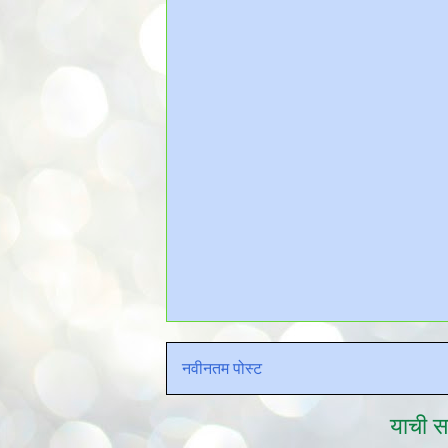
नवीनतम पोस्ट
याची सद