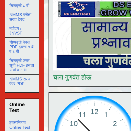
शिष्यवृत्ती ८ वी
NMMS परीक्षा
सराव टेस्ट
नवोदय /
JNVST
शिष्यवृत्ती पेपर्स
PDF इयत्ता ५ वी
व ८ वी
शिष्यवृत्ती उत्तर
सूची PDF इयत्ता
५ वी व ८ वी
चला गुणवंत होऊ
NMMS सराव
पेपर PDF
Online
Test
इयत्तानिहाय
Online Test