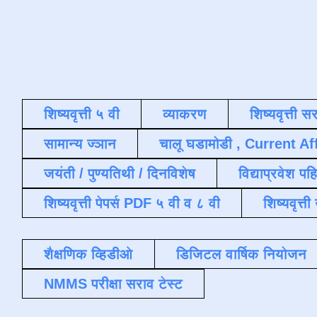
शिष्यवृत्ती ५ वी
व्याकरण
शिष्यवृत्ती स
सामान्य ज्ञान
चालू घडामोडी , Current Af
जयंती / पुण्यतिथी / दिनविशेष
विद्याप्रवेश पह
शिष्यवृत्ती पेपर्स PDF ५ वी व ८ वी
शिष्यवृत्
शैक्षणिक व्हिडीओ
डिजिटल वार्षिक नियोजन
NMMS परीक्षा सराव टेस्ट