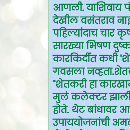
आणली. याशिवाय पं
देखील वसंतराव ना
पहिल्यांदाच चार कृ
सारख्या भिषण दुष्
कारकिर्दीत कधी 'श
गवसला नव्हता.शेतकऱ्य
"शेतकरी हा कारखान
मुलं कलेक्टर झाली 
होते. थेट बांधावर आ
उपाययोजनांची अम