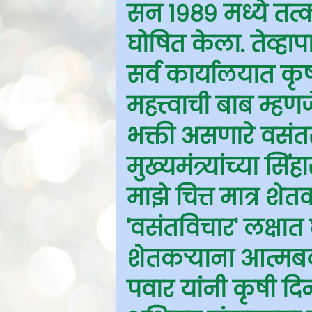
सन १९८९ मध्ये तत्क
घोषित केला. तेव्ह
सर्व कार्यालयात कृ
महत्त्वाची बाब म्हण
भक्ती असणारे वसंत
मुख्यमंत्र्यांच्या
माझे चित्त मात्र शेत
'वसंतविचार' लक्षात 
शेतकऱ्याना आत्मबळ
पवार यांनी कृषी दि