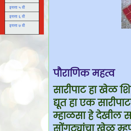
इयत्ता ५ वी
इयत्ता ६ वी
इयत्ता ७ वी
पौराणिक महत्व
सारीपाट हा खेळ श
द्यूत हा एक सारीपा
म्हाळसा हे देखील
सोंगट्यांचा खेळ म