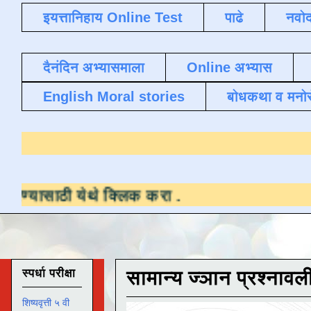
इयत्तानिहाय Online Test
पाढे
नवोद
दैनंदिन अभ्यासमाला
Online अभ्यास
English Moral stories
बोधकथा व मनो
ेथे क्लिक करा
.
स्पर्धा परीक्षा
सामान्य ज्ञान प्रश्नावल
शिष्यवृत्ती ५ वी