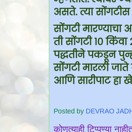
असते. त्या सोंगटीस
सोंगटी मारण्याचा 
ती सोंगटी १० किंवा 
पद्धतीने पकडून पुन
सोंगटी मारली जाते 
आणि सारीपाट हा खेेळ
Posted by
DEVRAO JAD
कोणत्याही टिप्पण्‍या नाही