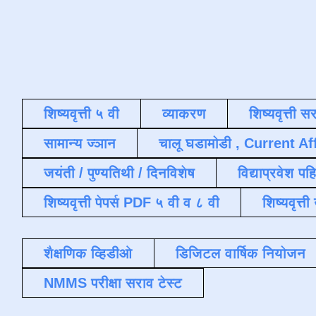
शिष्यवृत्ती ५ वी
व्याकरण
शिष्यवृत्ती स
सामान्य ज्ञान
चालू घडामोडी , Current Af
जयंती / पुण्यतिथी / दिनविशेष
विद्याप्रवेश पह
शिष्यवृत्ती पेपर्स PDF ५ वी व ८ वी
शिष्यवृत्
शैक्षणिक व्हिडीओ
डिजिटल वार्षिक नियोजन
NMMS परीक्षा सराव टेस्ट