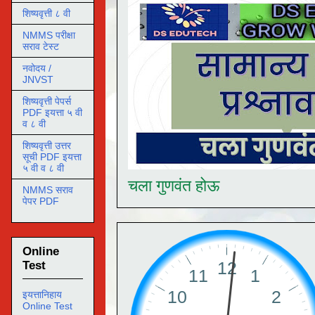
शिष्यवृत्ती ८ वी
NMMS परीक्षा
सराव टेस्ट
नवोदय /
JNVST
शिष्यवृत्ती पेपर्स
PDF इयत्ता ५ वी
व ८ वी
शिष्यवृत्ती उत्तर
सूची PDF इयत्ता
५ वी व ८ वी
चला गुणवंत होऊ
NMMS सराव
पेपर PDF
Online
Test
इयत्तानिहाय
Online Test