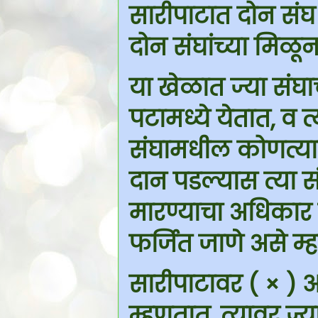
सारीपाटात दोन संघ
दोन संघांच्या मिळू
या खेळात ज्या संघाच
पटामध्ये येतात, व त्य
संघामधील कोणत्याह
दान पडल्यास त्या स
मारण्याचा अधिकार 
फर्जित जाणे असे म्
सारीपाटावर ( × )
म्हणतात. त्यावर ज्य