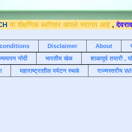
षणिक ब्लॉगवर आपले स्वागत आहे
,
देवराव जाधव ९
conditions
Disclaimer
About
ल्यमापन नोंदी
भारतीय खेळ
शाळापुर्व तयारी , 
ा
महाराष्ट्रातील पर्यटन स्थळे
राज्यस्तरीय Wh