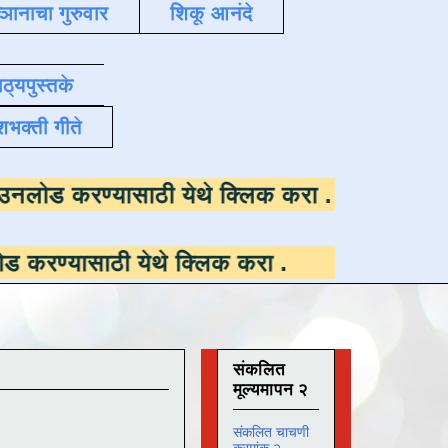
्ञानाचा गुरुवार
शिकू आनंदे
ाठ्यपुस्तके
शभक्ती गीते
उपलब्ध ,
डाउनलोड करण्यासाठी येथे क्लिक करा
.
ी येथे क्लिक करा
.
संकलित
मूल्यमापन २
संकलित चाचणी
क्रमांक २