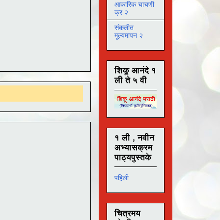
आकारिक चाचणी
क्र २
संकलीत
मूल्यमापन २
शिकू आनंदे १
ली ते ५ वी
१ ली , नवीन
अभ्यासक्रम
पाठ्यपुस्तके
पहिली
चित्रमय