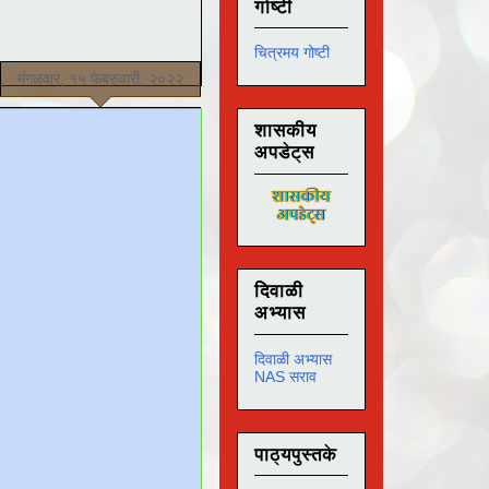
गोष्टी
चित्रमय गोष्टी
मंगळवार, १५ फेब्रुवारी, २०२२
शासकीय
अपडेट्स
दिवाळी
अभ्यास
दिवाळी अभ्यास
NAS सराव
पाठ्यपुस्तके