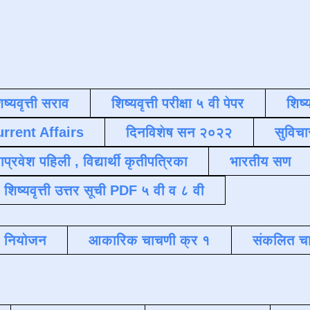
िष्यवृत्ती सराव
शिष्यवृत्ती परीक्षा ५ वी पेपर
शिष्य
urrent Affairs
दिनविशेष सन २०२२
सुविचा
याप्रवेश पहिली , विद्यार्थी कृतीपत्रिका
भारतीय सण
शिष्यवृत्ती उत्तर सूची PDF ५ वी व ८ वी
क नियोजन
आकारिक चाचणी क्र १
संकलित चा