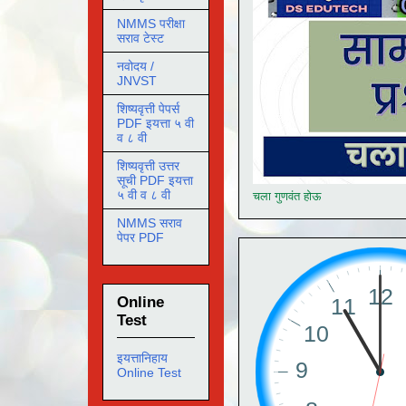
NMMS परीक्षा
सराव टेस्ट
नवोदय /
JNVST
शिष्यवृत्ती पेपर्स
PDF इयत्ता ५ वी
व ८ वी
शिष्यवृत्ती उत्तर
सूची PDF इयत्ता
५ वी व ८ वी
चला गुणवंत होऊ
NMMS सराव
पेपर PDF
Online
Test
इयत्तानिहाय
Online Test