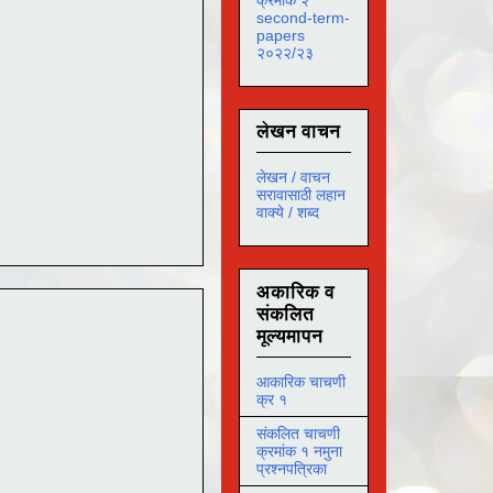
second-term-
papers
२०२२/२३
लेखन वाचन
लेखन / वाचन
सरावासाठी लहान
वाक्ये / शब्द
अकारिक व
संकलित
मूल्यमापन
आकारिक चाचणी
क्र १
संकलित चाचणी
क्रमांक १ नमुना
प्रश्नपत्रिका