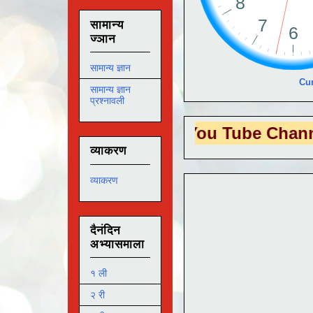
सामान्य
ज्ञान
सामान्य ज्ञान
Cur
सामान्य ज्ञान
प्रश्नावली
S EDUTECH
या You Tube Channel ला
भेट 
व्याकरण
व्याकरण
दैनंदिन
अभ्यासमाला
१ ली
२ री