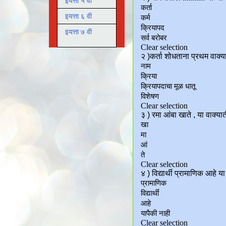
इयत्ता ५ वी
इयत्ता ६ वी
इयत्ता ७ वी