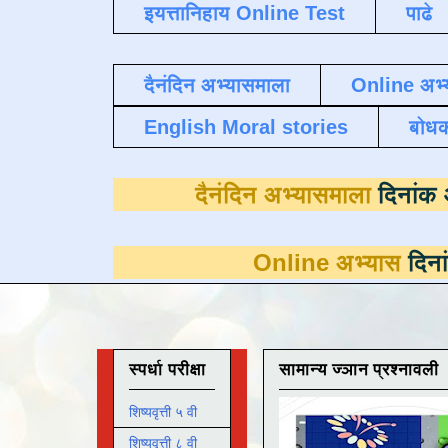
इयत्तानिहाय Online Test
पाढे
दैनंदिन अभ्यासमाला
Online अभ्
English Moral stories
बोध
दैनंदिन अभ्यासम
Online अभ्यास
दिनांक 31 मार्च
स्पर्धा परीक्षा
सामान्य ज्ञान प्रश्नावली
शिष्यवृत्ती ५ वी
शिष्यवृत्ती ८ वी