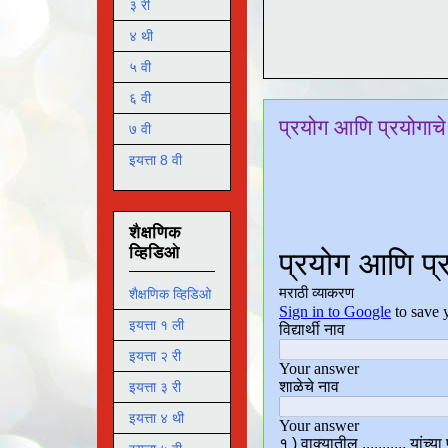
३ री
४ थी
५ वी
६ वी
प्रयोग आणि प्रयोगाचे
७ वी
इयत्ता 8 वी
शैक्षणिक
व्हिडिओ
शैक्षणिक व्हिडिओ
इयत्ता १ ली
इयत्ता २ री
इयत्ता ३ री
इयत्ता ४ थी