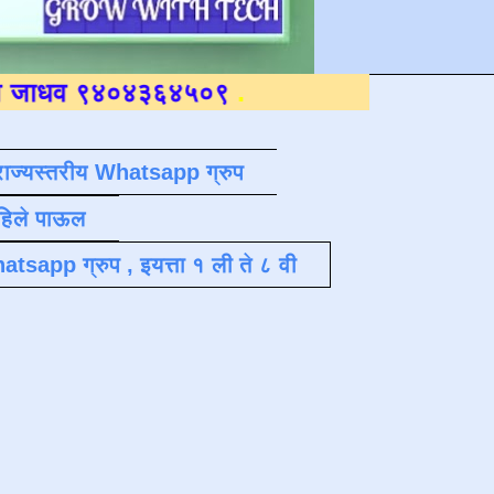
४०४३६४५०९
.
राज्यस्तरीय Whatsapp ग्रुप
पहिले पाऊल
atsapp ग्रुप , इयत्ता १ ली ते ८ वी