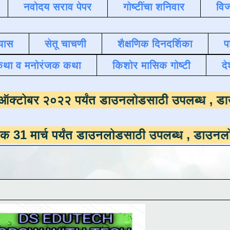
नवोदय सराव पेपर
गोष्टींचा शनिवार
विज
यास
सेतू चाचणी
शैक्षणिक दिनदर्शिका
प
कथा व मनोरंजक कथा
किशोर मासिक गोष्टी
दे
ाला
दिनांक ऑक्टोबर २०२२ पर्यंत डाउनलोडसाठी 
 पर्यंत डाउनलोडसाठी उपलब्ध ,
डाउनलोड करण्यासाठ