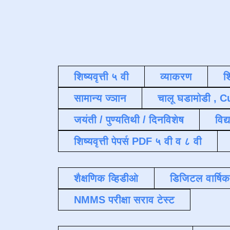
शिष्यवृत्ती ५ वी
व्याकरण
श
सामान्य ज्ञान
चालू घडामोडी , C
जयंती / पुण्यतिथी / दिनविशेष
विद्
शिष्यवृत्ती पेपर्स PDF ५ वी व ८ वी
शैक्षणिक व्हिडीओ
डिजिटल वार्षि
NMMS परीक्षा सराव टेस्ट