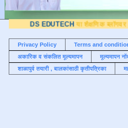
S EDUTECH
या शैक्षणिक ब्लॉगवर आपले स्वागत
Privacy Policy
Terms and conditio
अकारिक व संकलित मूल्यमापन
मूल्यमापन नों
शाळापुर्व तयारी , बालकांसाठी कृतीपत्रिका
मह