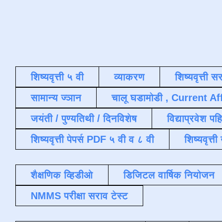
शिष्यवृत्ती ५ वी
व्याकरण
शिष्यवृत्ती स
सामान्य ज्ञान
चालू घडामोडी , Current Af
जयंती / पुण्यतिथी / दिनविशेष
विद्याप्रवेश पह
शिष्यवृत्ती पेपर्स PDF ५ वी व ८ वी
शिष्यवृत्
शैक्षणिक व्हिडीओ
डिजिटल वार्षिक नियोजन
NMMS परीक्षा सराव टेस्ट