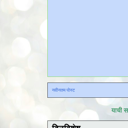
नवीनतम पोस्ट
याची सद