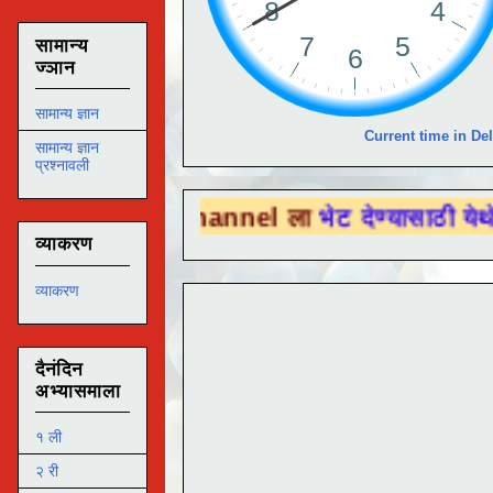
सामान्य
ज्ञान
सामान्य ज्ञान
Current time in Del
सामान्य ज्ञान
प्रश्नावली
ube Channel ला
भेट देण्यासाठी येथे क्लिक करा 
व्याकरण
व्याकरण
दैनंदिन
अभ्यासमाला
१ ली
२ री