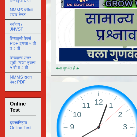
शिष्यवृत्ती ८ वी
NMMS परीक्षा
सराव टेस्ट
नवोदय /
JNVST
शिष्यवृत्ती पेपर्स
PDF इयत्ता ५ वी
व ८ वी
शिष्यवृत्ती उत्तर
सूची PDF इयत्ता
५ वी व ८ वी
चला गुणवंत होऊ
NMMS सराव
पेपर PDF
Online
Test
इयत्तानिहाय
Online Test