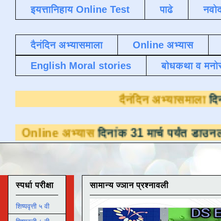
इयत्तानिहाय Online Test
पाढे
नवोद
दैनंदिन अभ्यासमाला
Online अभ्यास
English Moral stories
बोधकथा व मनो
दैनंदिन 
 अभ्यास
दिनांक 31 मार्च पर्यंत डाउनलोडसाठी उपल
स्पर्धा परीक्षा
सामान्य ज्ञान प्रश्नावली
शिष्यवृत्ती ५ वी