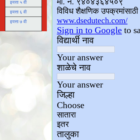
इयत्ता ५ वी
इयत्ता ६ वी
इयत्ता ७ वी