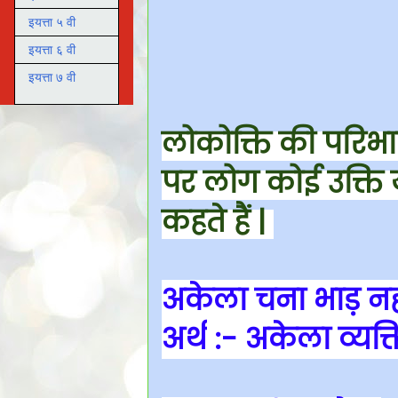
इयत्ता ५ वी
इयत्ता ६ वी
इयत्ता ७ वी
लोकोक्ति की परिभ
पर लोग कोई उक्ति य
कहते हैं |
अकेला चना भाड़ न
अर्थ
:- अकेला व्यक्