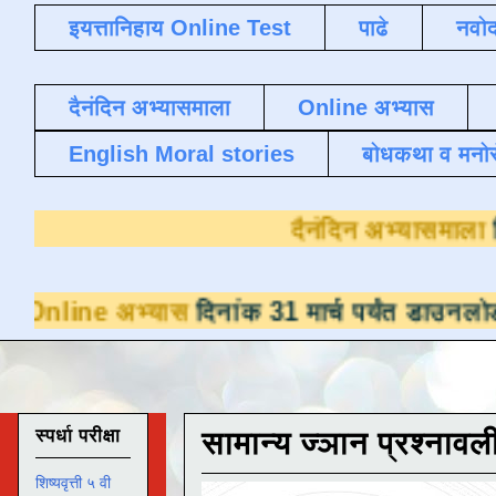
इयत्तानिहाय Online Test
पाढे
नवोद
दैनंदिन अभ्यासमाला
Online अभ्यास
English Moral stories
बोधकथा व मनो
दैनंद
यास
दिनांक 31 मार्च पर्यंत डाउनलोडसाठी उपलब्ध 
स्पर्धा परीक्षा
सामान्य ज्ञान प्रश्नावल
शिष्यवृत्ती ५ वी