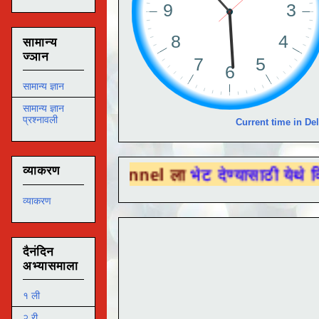
सामान्य
ज्ञान
सामान्य ज्ञान
सामान्य ज्ञान
प्रश्नावली
Current time in Del
व्याकरण
 Channel ला
भेट देण्यासाठी येथे क्लिक करा .
व्याकरण
दैनंदिन
अभ्यासमाला
१ ली
२ री