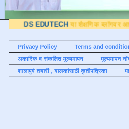
EDUTECH
या शैक्षणिक ब्लॉगवर आपले स्वागत आह
Privacy Policy
Terms and conditio
अकारिक व संकलित मूल्यमापन
मूल्यमापन नों
शाळापुर्व तयारी , बालकांसाठी कृतीपत्रिका
मह