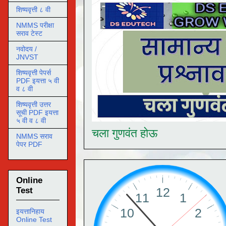
शिष्यवृत्ती ८ वी
NMMS परीक्षा
सराव टेस्ट
नवोदय /
JNVST
शिष्यवृत्ती पेपर्स
PDF इयत्ता ५ वी
व ८ वी
शिष्यवृत्ती उत्तर
सूची PDF इयत्ता
५ वी व ८ वी
चला गुणवंत होऊ
NMMS सराव
पेपर PDF
Online
Test
इयत्तानिहाय
Online Test