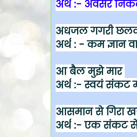
अर्थ
:- अवसर निकल ज
अधजल गगरी छल
अर्थ
: - कम ज्ञान व
आ बैल मुझे मार
अर्थ
:- स्वयं संकट 
आसमान से गिरा खज
अर्थ
:- एक संकट से 