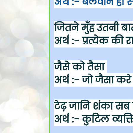
अर्थ
:- बलवान ही स
जितने मुँह उतनी बात
अर्थ
:- प्रत्येक की
जैसे को तैसा
अर्थ
:- जो जैसा करे 
टेढ़ जानि शंका सब
अर्थ
:- कुटिल व्यक्ति