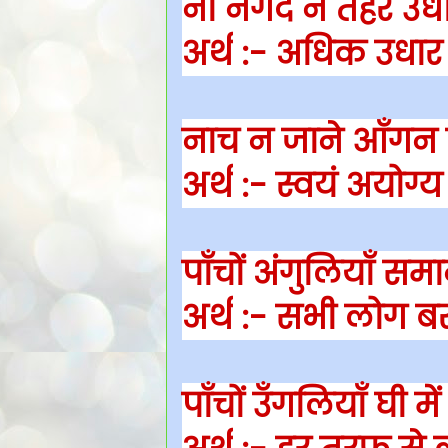
नौ नगद न तेहर उध
अर्थ
:- अधिक उधार से
नाच न जाने आँगन 
अर्थ
:- स्वयं अयोग्य
पाँचों अंगुलियाँ सम
अर्थ
:- सभी लोग बरा
पाँचों उँगलियाँ घी मे