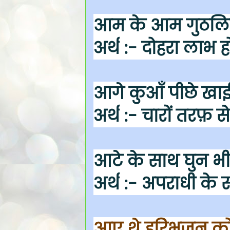
आम के आम गुठलिय
अर्थ
:- दोहरा लाभ ह
आगे कुआँ पीछे खा
अर्थ
:- चारों तरफ़ से
आटे के साथ घुन भी
अर्थ
:- अपराधी के स
आए थे हरिभजन क