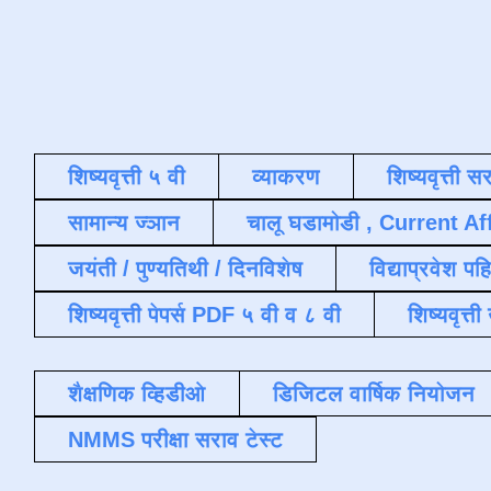
शिष्यवृत्ती ५ वी
व्याकरण
शिष्यवृत्ती स
सामान्य ज्ञान
चालू घडामोडी , Current Af
जयंती / पुण्यतिथी / दिनविशेष
विद्याप्रवेश पह
शिष्यवृत्ती पेपर्स PDF ५ वी व ८ वी
शिष्यवृत्
शैक्षणिक व्हिडीओ
डिजिटल वार्षिक नियोजन
NMMS परीक्षा सराव टेस्ट