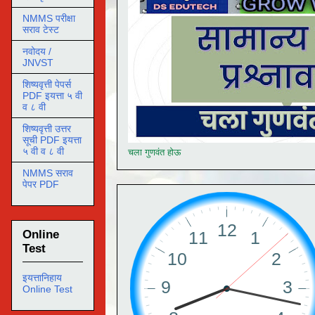
NMMS परीक्षा
सराव टेस्ट
नवोदय /
JNVST
शिष्यवृत्ती पेपर्स
PDF इयत्ता ५ वी
व ८ वी
शिष्यवृत्ती उत्तर
सूची PDF इयत्ता
५ वी व ८ वी
चला गुणवंत होऊ
NMMS सराव
पेपर PDF
Online
Test
इयत्तानिहाय
Online Test