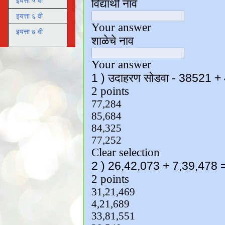
इयत्ता ५ वी
इयत्ता ६ वी
इयत्ता ७ वी