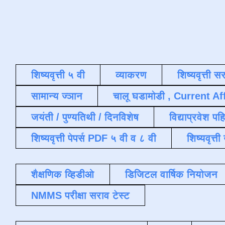
शिष्यवृत्ती ५ वी
व्याकरण
शिष्यवृत्ती स
सामान्य ज्ञान
चालू घडामोडी , Current Af
जयंती / पुण्यतिथी / दिनविशेष
विद्याप्रवेश पह
शिष्यवृत्ती पेपर्स PDF ५ वी व ८ वी
शिष्यवृत्
शैक्षणिक व्हिडीओ
डिजिटल वार्षिक नियोजन
NMMS परीक्षा सराव टेस्ट