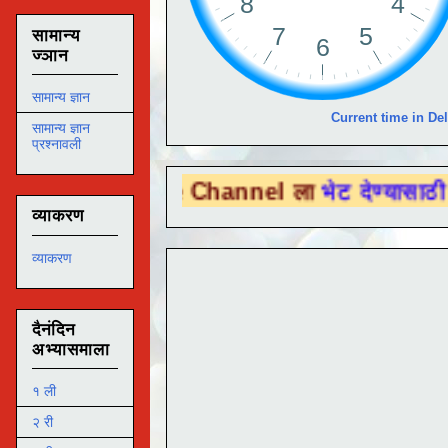
सामान्य
ज्ञान
सामान्य ज्ञान
Current time in Del
सामान्य ज्ञान
प्रश्नावली
Tube Channel ला
भेट देण्यासाठी येथे क्लिक कर
व्याकरण
व्याकरण
दैनंदिन
अभ्यासमाला
१ ली
२ री