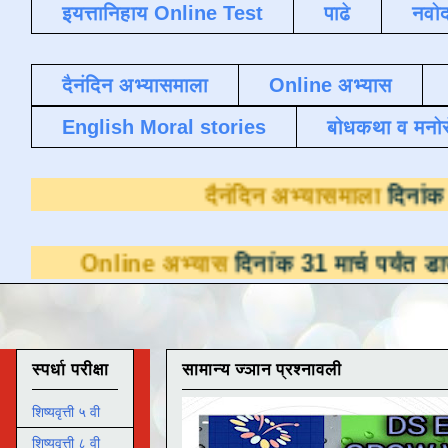
इयत्तानिहाय Online Test
पाढे
नवोद
दैनंदिन अभ्यासमाला
Online अभ्यास
English Moral stories
बोधकथा व मनो
दैनंदिन अभ
e अभ्यास
दिनांक 31 मार्च पर्यंत डाउनलोडसाठी उ
स्पर्धा परीक्षा
सामान्य ज्ञान प्रश्नावली
शिष्यवृत्ती ५ वी
शिष्यवृत्ती ८ वी