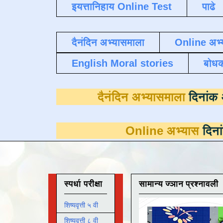
इयत्तानिहाय Online Test
पाढे
दैनंदिन अभ्यासमाला
Online अभ्
English Moral stories
बोध
दैनंदिन अभ्यास
Online अभ्यास
दिनांक 31 मार्च
स्पर्धा परीक्षा
सामान्य ज्ञान प्रश्नावली
शिष्यवृत्ती ५ वी
शिष्यवृत्ती ८ वी