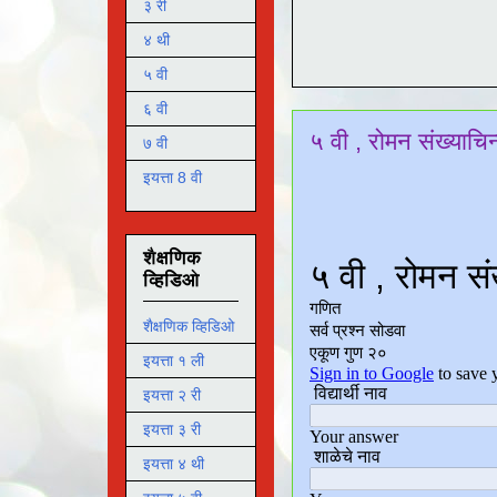
३ री
४ थी
५ वी
६ वी
५ वी , रोमन संख्याचिन्
७ वी
इयत्ता 8 वी
शैक्षणिक
व्हिडिओ
शैक्षणिक व्हिडिओ
इयत्ता १ ली
इयत्ता २ री
इयत्ता ३ री
इयत्ता ४ थी