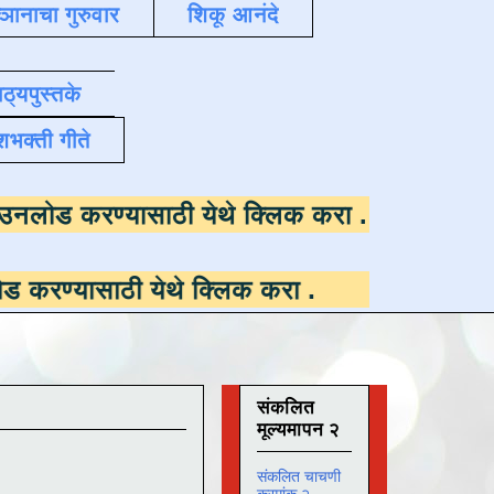
्ञानाचा गुरुवार
शिकू आनंदे
ाठ्यपुस्तके
शभक्ती गीते
उपलब्ध ,
डाउनलोड करण्यासाठी येथे क्लिक करा
.
ी येथे क्लिक करा
.
संकलित
मूल्यमापन २
संकलित चाचणी
क्रमांक २