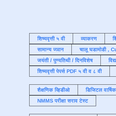
शिष्यवृत्ती ५ वी
व्याकरण
श
सामान्य ज्ञान
चालू घडामोडी , C
जयंती / पुण्यतिथी / दिनविशेष
विद्
शिष्यवृत्ती पेपर्स PDF ५ वी व ८ वी
शैक्षणिक व्हिडीओ
डिजिटल वार्षि
NMMS परीक्षा सराव टेस्ट