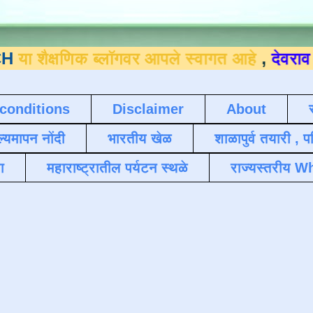
णिक ब्लॉगवर आपले स्वागत आहे
,
देवराव जाधव ९४
conditions
Disclaimer
About
ल्यमापन नोंदी
भारतीय खेळ
शाळापुर्व तयारी , 
ा
महाराष्ट्रातील पर्यटन स्थळे
राज्यस्तरीय Wh