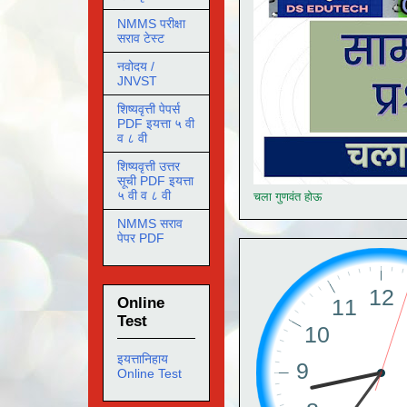
NMMS परीक्षा
सराव टेस्ट
नवोदय /
JNVST
शिष्यवृत्ती पेपर्स
PDF इयत्ता ५ वी
व ८ वी
शिष्यवृत्ती उत्तर
सूची PDF इयत्ता
५ वी व ८ वी
चला गुणवंत होऊ
NMMS सराव
पेपर PDF
Online
Test
इयत्तानिहाय
Online Test