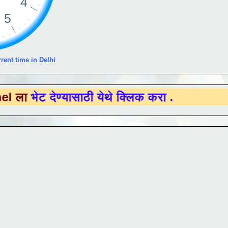
rent time in Delhi
ेण्यासाठी येथे क्लिक करा .