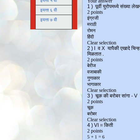
इयत्ता ५ वी
इयत्ता ६ वी
इयत्ता ७ वी