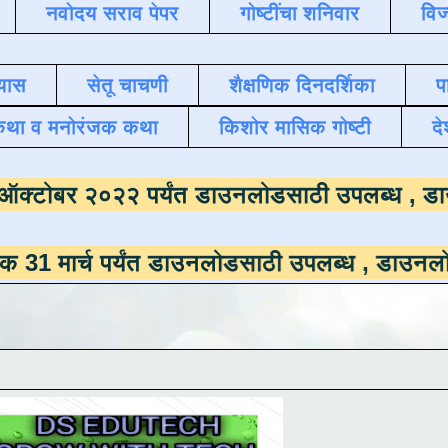
नवोदय सराव पेपर
गोष्टींचा शनिवार
विज
यास
सेतू चाचणी
शैक्षणिक दिनदर्शिका
प
कथा व मनोरंजक कथा
किशोर मासिक गोष्टी
दे
माला
दिनांक ऑक्टोबर २०२२ पर्यंत डाउनलोडसाठी 
 पर्यंत डाउनलोडसाठी उपलब्ध ,
डाउनलोड करण्यासाठ