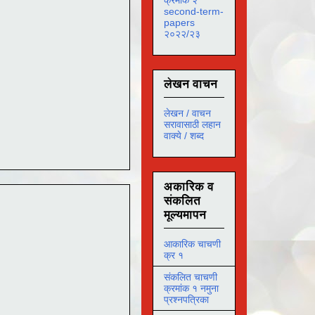
second-term-
papers
२०२२/२३
लेखन वाचन
लेखन / वाचन
सरावासाठी लहान
वाक्ये / शब्द
अकारिक व
संकलित
मूल्यमापन
आकारिक चाचणी
क्र १
संकलित चाचणी
क्रमांक १ नमुना
प्रश्नपत्रिका