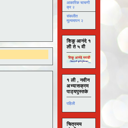
आकारिक चाचणी
क्र २
संकलीत
मूल्यमापन २
शिकू आनंदे १
ली ते ५ वी
१ ली , नवीन
अभ्यासक्रम
पाठ्यपुस्तके
पहिली
चित्रमय