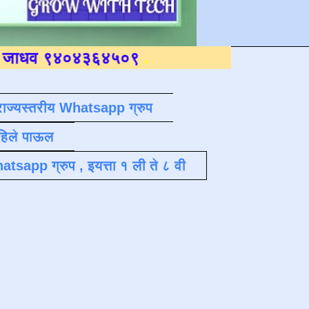
०४३६४५०९
.
राज्यस्तरीय Whatsapp ग्रुप
पहिले पाऊल
atsapp ग्रुप , इयत्ता १ ली ते ८ वी