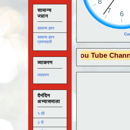
सामान्य
ज्ञान
सामान्य ज्ञान
Cur
सामान्य ज्ञान
प्रश्नावली
 EDUTECH
या You Tube Channel ला
भेट द
व्याकरण
व्याकरण
दैनंदिन
अभ्यासमाला
१ ली
२ री