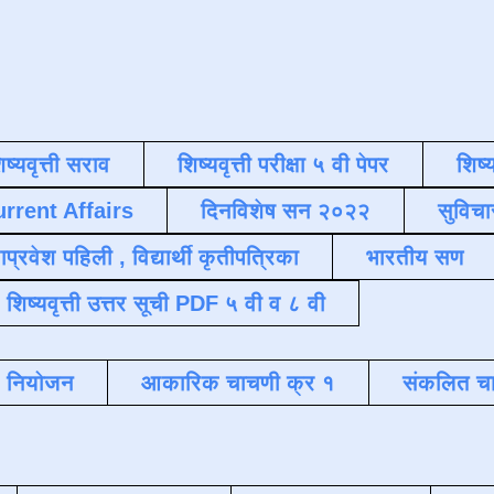
िष्यवृत्ती सराव
शिष्यवृत्ती परीक्षा ५ वी पेपर
शिष्य
urrent Affairs
दिनविशेष सन २०२२
सुविचा
याप्रवेश पहिली , विद्यार्थी कृतीपत्रिका
भारतीय सण
शिष्यवृत्ती उत्तर सूची PDF ५ वी व ८ वी
क नियोजन
आकारिक चाचणी क्र १
संकलित चा