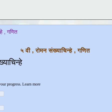
हे , गणित
५ वी , रोमन संख्याचिन्हे , गणित