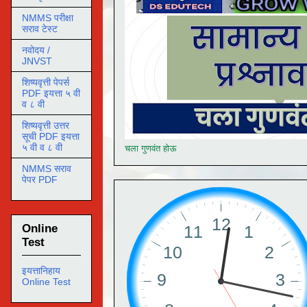
NMMS परीक्षा
सराव टेस्ट
नवोदय /
JNVST
शिष्यवृत्ती पेपर्स
PDF इयत्ता ५ वी
व ८ वी
शिष्यवृत्ती उत्तर
सूची PDF इयत्ता
५ वी व ८ वी
चला गुणवंत होऊ
NMMS सराव
पेपर PDF
Online
Test
इयत्तानिहाय
Online Test