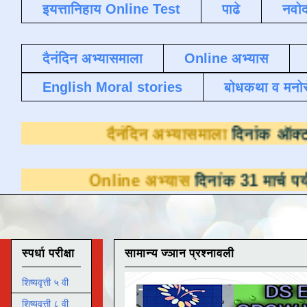
इयत्तानिहाय Online Test
पाढे
नवोद
दैनंदिन अभ्यासमाला
Online अभ्यास
English Moral stories
बोधकथा व मनो
दैनंदिन अभ्यासम
nline अभ्यास
दिनांक 31 मार्च पर्यंत डाउनलोडसा
स्पर्धा परीक्षा
सामान्य ज्ञान प्रश्नावली
शिष्यवृत्ती ५ वी
शिष्यवृत्ती ८ वी