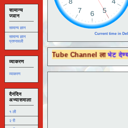
सामान्य
ज्ञान
सामान्य ज्ञान
Current time in Del
सामान्य ज्ञान
प्रश्नावली
You Tube Channel ला
भेट देण्यासाठी येथे क्ल
व्याकरण
व्याकरण
दैनंदिन
अभ्यासमाला
१ ली
२ री