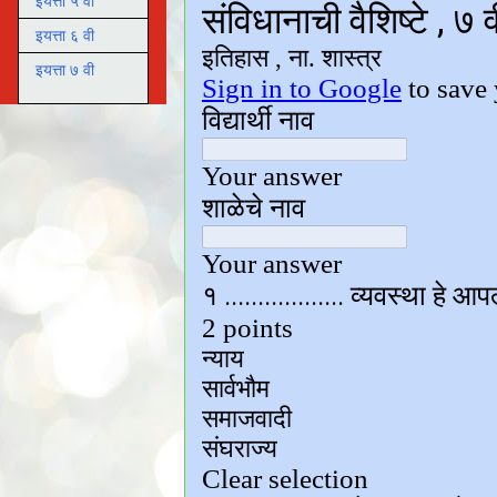
इयत्ता ५ वी
इयत्ता ६ वी
इयत्ता ७ वी