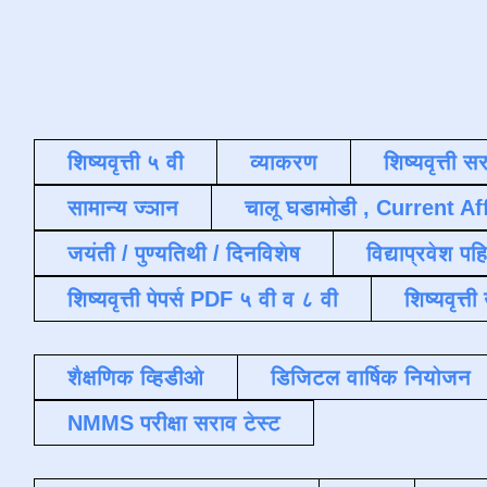
शिष्यवृत्ती ५ वी
व्याकरण
शिष्यवृत्ती स
सामान्य ज्ञान
चालू घडामोडी , Current Af
जयंती / पुण्यतिथी / दिनविशेष
विद्याप्रवेश पह
शिष्यवृत्ती पेपर्स PDF ५ वी व ८ वी
शिष्यवृत्
शैक्षणिक व्हिडीओ
डिजिटल वार्षिक नियोजन
NMMS परीक्षा सराव टेस्ट