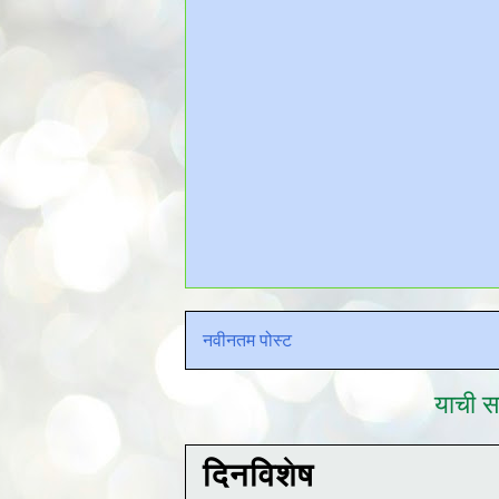
नवीनतम पोस्ट
याची सद
दिनविशेष