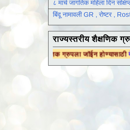
८ मार्च जागतिक महिला दिन संक्षिप
बिंदू नामावली GR , रोष्टर , R
राज्यस्तरीय शैक्षणिक ग्र
ीय शैक्षणिक ग्रुपला जॉईन होण्यासाठी
येथे क्लिक कर