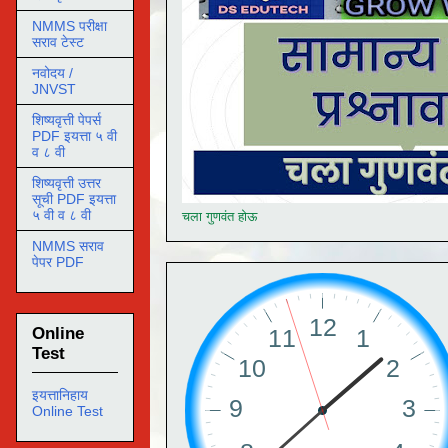
NMMS परीक्षा
सराव टेस्ट
नवोदय /
JNVST
शिष्यवृत्ती पेपर्स
PDF इयत्ता ५ वी
व ८ वी
शिष्यवृत्ती उत्तर
सूची PDF इयत्ता
५ वी व ८ वी
चला गुणवंत होऊ
NMMS सराव
पेपर PDF
Online
Test
इयत्तानिहाय
Online Test