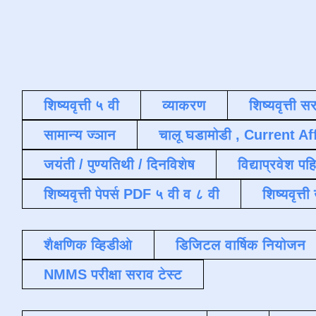
शिष्यवृत्ती ५ वी
व्याकरण
शिष्यवृत्ती स
सामान्य ज्ञान
चालू घडामोडी , Current Af
जयंती / पुण्यतिथी / दिनविशेष
विद्याप्रवेश पह
शिष्यवृत्ती पेपर्स PDF ५ वी व ८ वी
शिष्यवृत्
शैक्षणिक व्हिडीओ
डिजिटल वार्षिक नियोजन
NMMS परीक्षा सराव टेस्ट