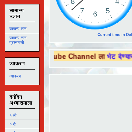
सामान्य
ज्ञान
सामान्य ज्ञान
Current time in Del
सामान्य ज्ञान
प्रश्नावली
 You Tube Channel ला
भेट देण्यासाठी येथे क
व्याकरण
व्याकरण
दैनंदिन
अभ्यासमाला
१ ली
२ री