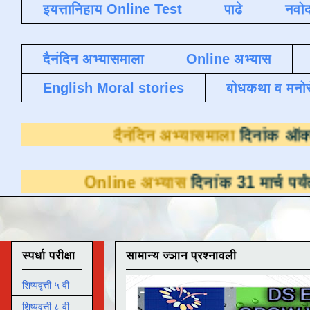
इयत्तानिहाय Online Test
पाढे
नवोद
दैनंदिन अभ्यासमाला
Online अभ्यास
English Moral stories
बोधकथा व मनो
दैनंदिन अभ्यासमाल
Online अभ्यास
दिनांक 31 मार्च पर्यंत डाउनलो
स्पर्धा परीक्षा
सामान्य ज्ञान प्रश्नावली
शिष्यवृत्ती ५ वी
शिष्यवृत्ती ८ वी