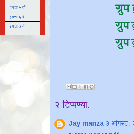
ग्रु
इयत्ता ५ वी
इयत्ता ६ वी
ग्रु
इयत्ता ७ वी
ग्रु
२ टिप्पण्या:
Jay manza
३ ऑगस्ट, 