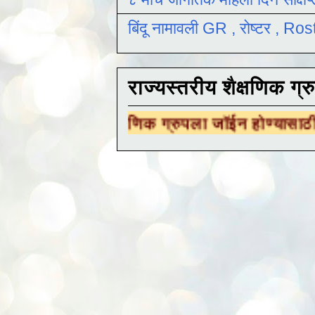
बिंदू नामावली GR , रोष्टर , R
राज्यस्तरीय शैक्षणिक ग्र
रीय शैक्षणिक ग्रुपला जॉईन होण्यासाठी
येथे क्लिक 