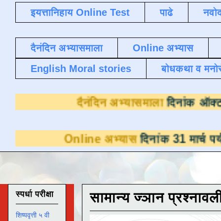
इयत्तानिहाय Online Test
पाढे
नवोद
दैनंदिन अभ्यासमाला
Online अभ्यास
English Moral stories
बोधकथा व मनो
दैनंदिन अभ्यासमाल
Online अभ्यास
दिनांक 31 मार्च पर्यंत डाउनलो
स्पर्धा परीक्षा
सामान्य ज्ञान प्रश्नावल
शिष्यवृत्ती ५ वी