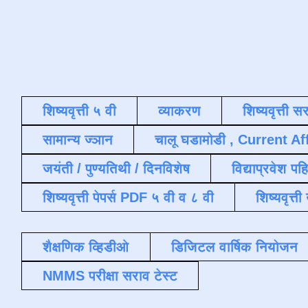
शिष्यवृत्ती ५ वी
व्याकरण
शिष्यवृत्ती स
सामान्य ज्ञान
चालू घडामोडी , Current Af
जयंती / पुण्यतिथी / दिनविशेष
विद्याप्रवेश पह
शिष्यवृत्ती पेपर्स PDF ५ वी व ८ वी
शिष्यवृत्
शैक्षणिक व्हिडीओ
डिजिटल वार्षिक नियोजन
NMMS परीक्षा सराव टेस्ट