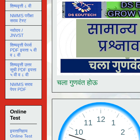
शिष्यवृत्ती ८ वी
NMMS परीक्षा
सराव टेस्ट
नवोदय /
JNVST
शिष्यवृत्ती पेपर्स
PDF इयत्ता ५ वी
व ८ वी
शिष्यवृत्ती उत्तर
सूची PDF इयत्ता
५ वी व ८ वी
चला गुणवंत होऊ
NMMS सराव
पेपर PDF
Online
Test
इयत्तानिहाय
Online Test