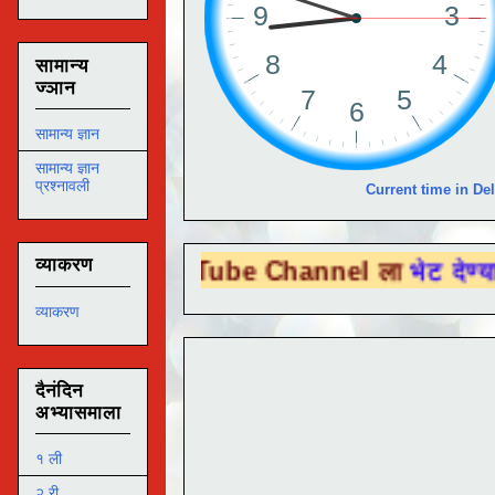
सामान्य
ज्ञान
सामान्य ज्ञान
सामान्य ज्ञान
प्रश्नावली
Current time in Del
व्याकरण
 You Tube Channel ला
भेट देण्यासाठी येथे क
व्याकरण
दैनंदिन
अभ्यासमाला
१ ली
२ री