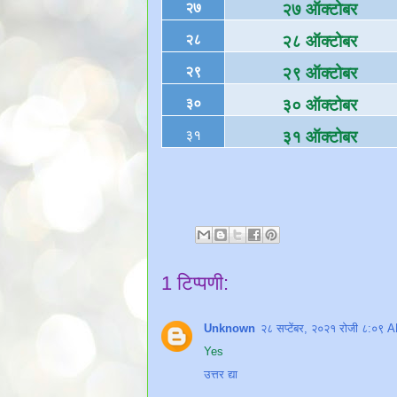
२७
२७ ऑक्टोबर
२८
२८ ऑक्टोबर
२९
२९ ऑक्टोबर
३०
३० ऑक्टोबर
३१
३१ ऑक्टोबर
1 टिप्पणी:
Unknown
२८ सप्टेंबर, २०२१ रोजी ८:०९ 
Yes
उत्तर द्या