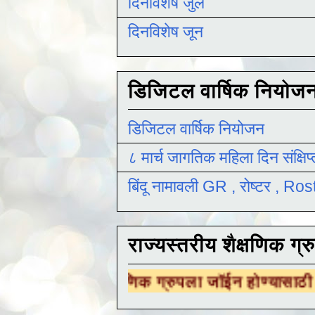
दिनविशेष जुलै
दिनविशेष जून
डिजिटल वार्षिक नियोज
डिजिटल वार्षिक नियोजन
८ मार्च जागतिक महिला दिन संक्षिप
बिंदू नामावली GR , रोष्टर , R
राज्यस्तरीय शैक्षणिक ग्र
 शैक्षणिक ग्रुपला जॉईन होण्यासाठी
येथे क्लिक करा 