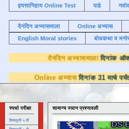
इयत्तानिहाय Online Test
पाढे
नवोद
दैनंदिन अभ्यासमाला
Online अभ्यास
English Moral stories
बोधकथा व मनो
दैनंदिन अभ्यास
line अभ्यास
दिनांक 31 मार्च पर्यंत डाउनलोडसा
स्पर्धा परीक्षा
सामान्य ज्ञान प्रश्नावली
शिष्यवृत्ती ५ वी