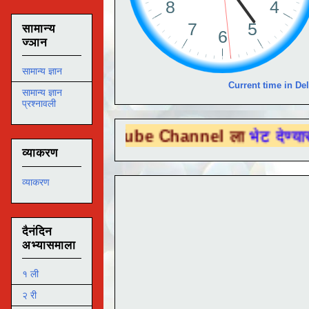
सामान्य
ज्ञान
सामान्य ज्ञान
Current time in Del
सामान्य ज्ञान
प्रश्नावली
ou Tube Channel ला
भेट देण्यासाठी येथे क्लि
व्याकरण
व्याकरण
दैनंदिन
अभ्यासमाला
१ ली
२ री