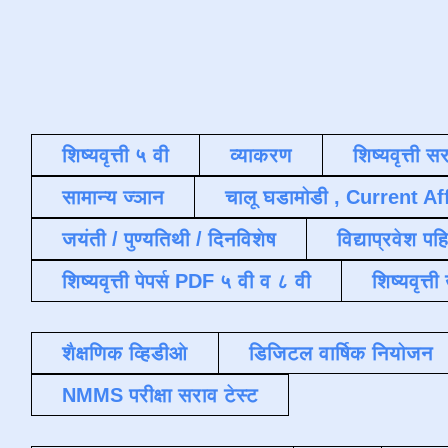
शिष्यवृत्ती ५ वी
व्याकरण
शिष्यवृत्ती स
सामान्य ज्ञान
चालू घडामोडी , Current Af
जयंती / पुण्यतिथी / दिनविशेष
विद्याप्रवेश पह
शिष्यवृत्ती पेपर्स PDF ५ वी व ८ वी
शिष्यवृत्
शैक्षणिक व्हिडीओ
डिजिटल वार्षिक नियोजन
NMMS परीक्षा सराव टेस्ट