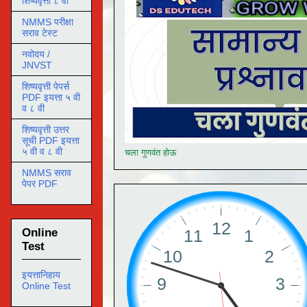
शिष्यवृत्ती ८ वी
NMMS परीक्षा
सराव टेस्ट
नवोदय /
JNVST
शिष्यवृत्ती पेपर्स
PDF इयत्ता ५ वी
व ८ वी
शिष्यवृत्ती उत्तर
सूची PDF इयत्ता
५ वी व ८ वी
चला गुणवंत होऊ
NMMS सराव
पेपर PDF
Online
Test
इयत्तानिहाय
Online Test