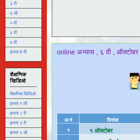
३ री
४ थी
५ वी
६ वी
७ वी
online अभ्यास , ६ वी , ऑक्टोब
इयत्ता 8 वी
शैक्षणिक
व्हिडिओ
शैक्षणिक व्हिडिओ
इयत्ता १ ली
इयत्ता २ री
अ नं
दिनांक
इयत्ता ३ री
१
१
ऑक्टोबर
इयत्ता ४ थी