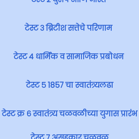
टेस्ट ३ ब्रिटीश सत्तेचे परिणाम
टेस्ट ४ धार्मिक व सामाजिक प्रबोधन
टेस्ट ५ 1857 चा स्वातंत्र्यलढा
टेस्ट क्र ६ स्वातंत्र्य चळवळीच्या युगास प्रारंभ
टेस्ट ७ असहकार चळवळ