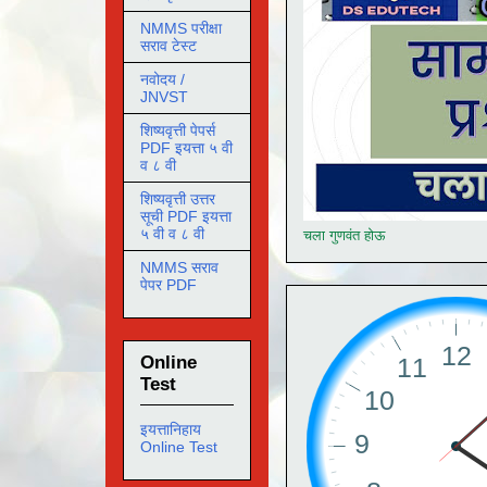
NMMS परीक्षा
सराव टेस्ट
नवोदय /
JNVST
शिष्यवृत्ती पेपर्स
PDF इयत्ता ५ वी
व ८ वी
शिष्यवृत्ती उत्तर
सूची PDF इयत्ता
५ वी व ८ वी
चला गुणवंत होऊ
NMMS सराव
पेपर PDF
Online
Test
इयत्तानिहाय
Online Test