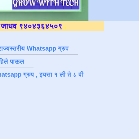
४०४३६४५०९
.
राज्यस्तरीय Whatsapp ग्रुप
पहिले पाऊल
atsapp ग्रुप , इयत्ता १ ली ते ८ वी