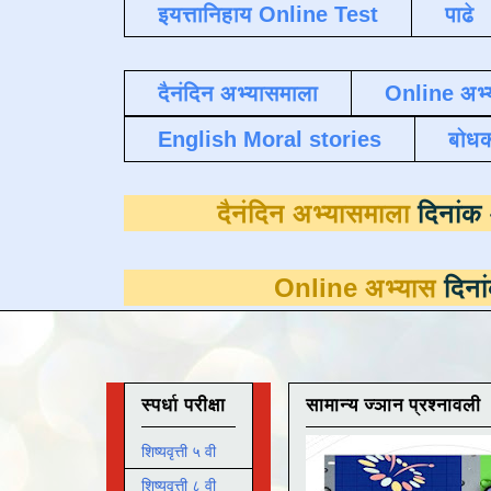
इयत्तानिहाय Online Test
पाढे
दैनंदिन अभ्यासमाला
Online अभ्
English Moral stories
बोध
दैनंदिन अभ्यास
Online अभ्यास
दिनांक 31 मार्च
स्पर्धा परीक्षा
सामान्य ज्ञान प्रश्नावली
शिष्यवृत्ती ५ वी
शिष्यवृत्ती ८ वी