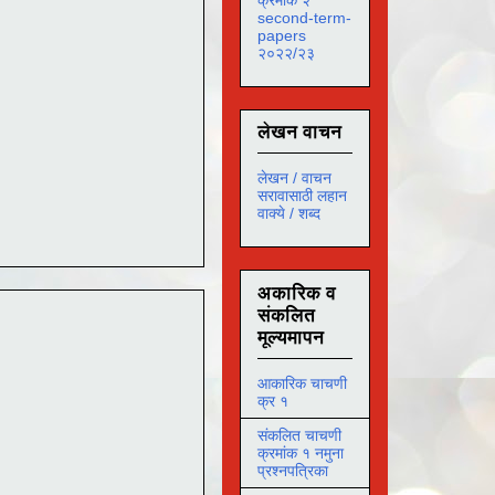
second-term-
papers
२०२२/२३
लेखन वाचन
लेखन / वाचन
सरावासाठी लहान
वाक्ये / शब्द
अकारिक व
संकलित
मूल्यमापन
आकारिक चाचणी
क्र १
संकलित चाचणी
क्रमांक १ नमुना
प्रश्नपत्रिका