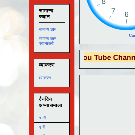
सामान्य
ज्ञान
सामान्य ज्ञान
Cur
सामान्य ज्ञान
प्रश्नावली
 EDUTECH
या You Tube Channel ला
भेट 
व्याकरण
व्याकरण
दैनंदिन
अभ्यासमाला
१ ली
२ री