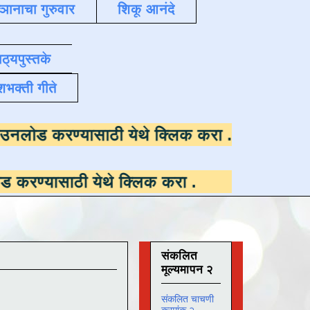
्ञानाचा गुरुवार
शिकू आनंदे
ाठ्यपुस्तके
शभक्ती गीते
उपलब्ध ,
डाउनलोड करण्यासाठी येथे क्लिक करा
.
ी येथे क्लिक करा
.
संकलित
मूल्यमापन २
संकलित चाचणी
क्रमांक २