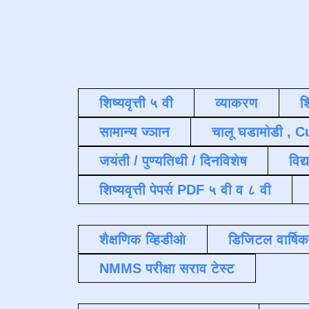
शिष्यवृत्ती ५ वी
व्याकरण
श
सामान्य ज्ञान
चालू घडामोडी , C
जयंती / पुण्यतिथी / दिनविशेष
विद्
शिष्यवृत्ती पेपर्स PDF ५ वी व ८ वी
शैक्षणिक व्हिडीओ
डिजिटल वार्षि
NMMS परीक्षा सराव टेस्ट