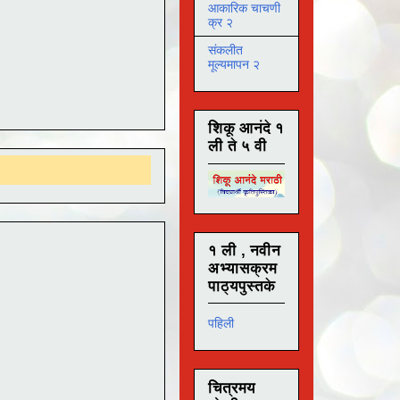
आकारिक चाचणी
क्र २
संकलीत
मूल्यमापन २
शिकू आनंदे १
ली ते ५ वी
१ ली , नवीन
अभ्यासक्रम
पाठ्यपुस्तके
पहिली
चित्रमय