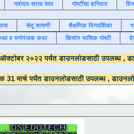
नवोदय सराव पेपर
गोष्टींचा शनिवार
विज
यास
सेतू चाचणी
शैक्षणिक दिनदर्शिका
प
कथा व मनोरंजक कथा
किशोर मासिक गोष्टी
दे
माला
दिनांक ऑक्टोबर २०२२ पर्यंत डाउनलोडसाठी 
 पर्यंत डाउनलोडसाठी उपलब्ध ,
डाउनलोड करण्यासाठ