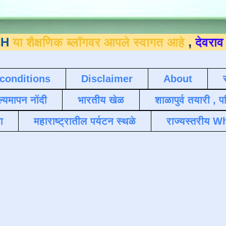
णिक ब्लॉगवर आपले स्वागत आहे
,
देवराव जाधव ९
conditions
Disclaimer
About
ल्यमापन नोंदी
भारतीय खेळ
शाळापुर्व तयारी , 
ा
महाराष्ट्रातील पर्यटन स्थळे
राज्यस्तरीय Wh