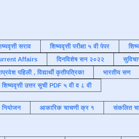
िष्यवृत्ती सराव
शिष्यवृत्ती परीक्षा ५ वी पेपर
शिष्य
urrent Affairs
दिनविशेष सन २०२२
सुविचा
याप्रवेश पहिली , विद्यार्थी कृतीपत्रिका
भारतीय सण
शिष्यवृत्ती उत्तर सूची PDF ५ वी व ८ वी
क नियोजन
आकारिक चाचणी क्र १
संकलित चा