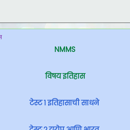
स
NMMS
विषय इतिहास
टेस्ट १ इतिहासाची साधने
टेस्ट २ युरोप आणि भारत