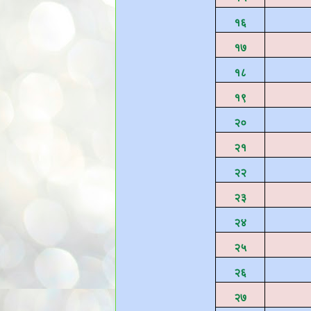
१६
१७
१८
१९
२०
२१
२२
२३
२४
२५
२६
२७