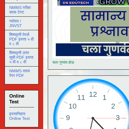
NMMS परीक्षा
सराव टेस्ट
नवोदय /
JNVST
शिष्यवृत्ती पेपर्स
PDF इयत्ता ५ वी
व ८ वी
शिष्यवृत्ती उत्तर
सूची PDF इयत्ता
५ वी व ८ वी
चला गुणवंत होऊ
NMMS सराव
पेपर PDF
Online
Test
इयत्तानिहाय
Online Test