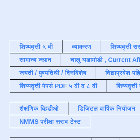
शिष्यवृत्ती ५ वी
व्याकरण
शिष्यवृत्ती स
सामान्य ज्ञान
चालू घडामोडी , Current Af
जयंती / पुण्यतिथी / दिनविशेष
विद्याप्रवेश पह
शिष्यवृत्ती पेपर्स PDF ५ वी व ८ वी
शिष्यवृत्
शैक्षणिक व्हिडीओ
डिजिटल वार्षिक नियोजन
NMMS परीक्षा सराव टेस्ट