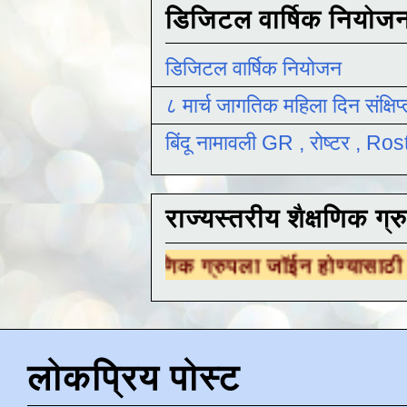
डिजिटल वार्षिक नियोज
डिजिटल वार्षिक नियोजन
८ मार्च जागतिक महिला दिन संक्षिप
बिंदू नामावली GR , रोष्टर , R
राज्यस्तरीय शैक्षणिक ग्र
 शैक्षणिक ग्रुपला जॉईन होण्यासाठी
येथे क्लिक करा
लोकप्रिय पोस्ट