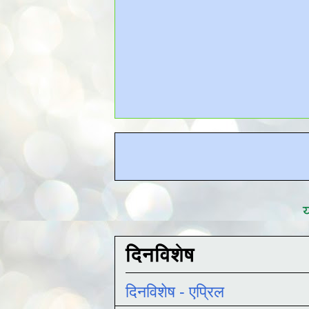
य
दिनविशेष
दिनविशेष - एप्रिल