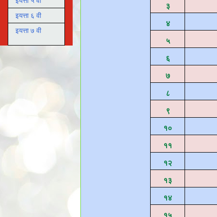
इयत्ता ५ वी
३
इयत्ता ६ वी
४
इयत्ता ७ वी
५
६
७
८
९
१०
११
१२
१३
१४
१५