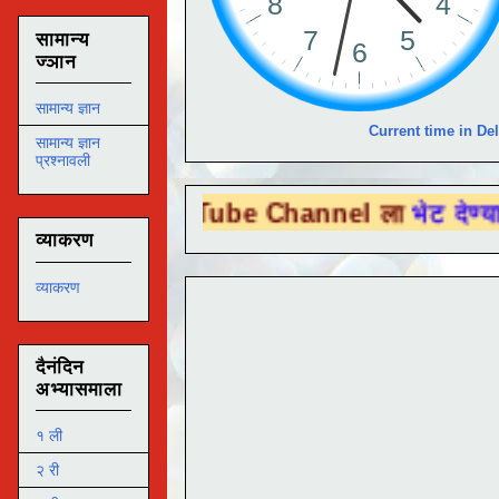
सामान्य
ज्ञान
सामान्य ज्ञान
Current time in Del
सामान्य ज्ञान
प्रश्नावली
You Tube Channel ला
भेट देण्यासाठी येथे क्ल
व्याकरण
व्याकरण
दैनंदिन
अभ्यासमाला
१ ली
२ री