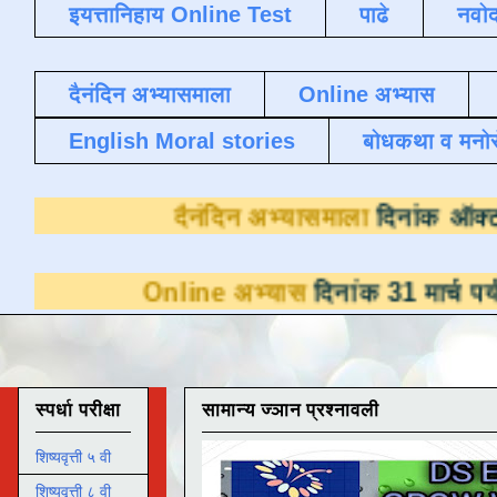
इयत्तानिहाय Online Test
पाढे
नवोद
दैनंदिन अभ्यासमाला
Online अभ्यास
English Moral stories
बोधकथा व मनो
दैनंदिन अभ्यासम
Online अभ्यास
दिनांक 31 मार्च पर्यंत डाउनलोडस
स्पर्धा परीक्षा
सामान्य ज्ञान प्रश्नावली
शिष्यवृत्ती ५ वी
शिष्यवृत्ती ८ वी