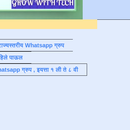
D
राज्यस्तरीय Whatsapp ग्रुप
पहिले पाऊल
atsapp ग्रुप , इयत्ता १ ली ते ८ वी