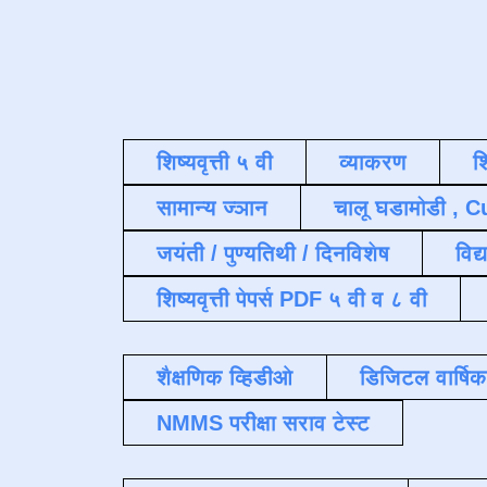
शिष्यवृत्ती ५ वी
व्याकरण
श
सामान्य ज्ञान
चालू घडामोडी , C
जयंती / पुण्यतिथी / दिनविशेष
विद्
शिष्यवृत्ती पेपर्स PDF ५ वी व ८ वी
शैक्षणिक व्हिडीओ
डिजिटल वार्षि
NMMS परीक्षा सराव टेस्ट