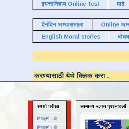
इयत्तानिहाय Online Test
पाढे
दैनंदिन अभ्यासमाला
Online अभ्
English Moral stories
बोध
 करण्यासाठी येथे क्लिक करा
.
स्पर्धा परीक्षा
सामान्य ज्ञान प्रश्नावली
शिष्यवृत्ती ५ वी
शिष्यवृत्ती ८ वी