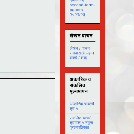
second-term-
papers
२०२२/२३
लेखन वाचन
लेखन / वाचन
सरावासाठी लहान
वाक्ये / शब्द
अकारिक व
संकलित
मूल्यमापन
आकारिक चाचणी
क्र १
संकलित चाचणी
क्रमांक १ नमुना
प्रश्नपत्रिका