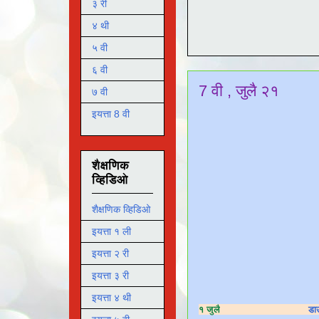
३ री
४ थी
५ वी
६ वी
7 वी , जुलै २१
७ वी
इयत्ता 8 वी
शैक्षणिक
व्हिडिओ
शैक्षणिक व्हिडिओ
इयत्ता १ ली
इयत्ता २ री
इयत्ता ३ री
इयत्ता ४ थी
१ जुलै
डा