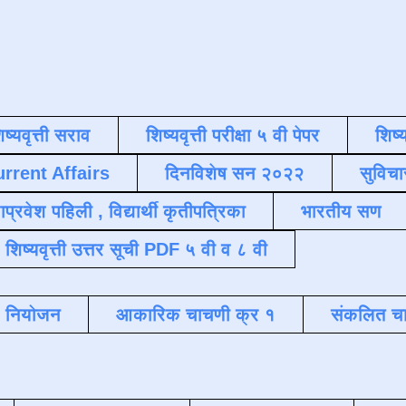
िष्यवृत्ती सराव
शिष्यवृत्ती परीक्षा ५ वी पेपर
शिष्य
urrent Affairs
दिनविशेष सन २०२२
सुविचा
याप्रवेश पहिली , विद्यार्थी कृतीपत्रिका
भारतीय सण
शिष्यवृत्ती उत्तर सूची PDF ५ वी व ८ वी
क नियोजन
आकारिक चाचणी क्र १
संकलित चा