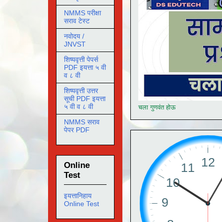
NMMS परीक्षा
सराव टेस्ट
नवोदय /
JNVST
शिष्यवृत्ती पेपर्स
PDF इयत्ता ५ वी
व ८ वी
शिष्यवृत्ती उत्तर
सूची PDF इयत्ता
५ वी व ८ वी
चला गुणवंत होऊ
NMMS सराव
पेपर PDF
Online
Test
इयत्तानिहाय
Online Test