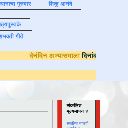
्ञानाचा गुरुवार
शिकू आनंदे
ाठ्यपुस्तके
शभक्ती गीते
दैनंदिन अभ्यासमाला
दिनांक
संकलित
मूल्यमापन २
संकलित चाचणी
क्रमांक २