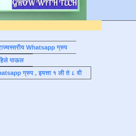
राज्यस्तरीय Whatsapp ग्रुप
पहिले पाऊल
atsapp ग्रुप , इयत्ता १ ली ते ८ वी