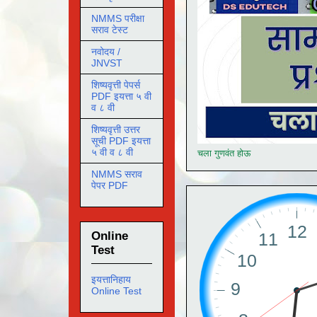
NMMS परीक्षा
सराव टेस्ट
नवोदय /
JNVST
शिष्यवृत्ती पेपर्स
PDF इयत्ता ५ वी
व ८ वी
शिष्यवृत्ती उत्तर
सूची PDF इयत्ता
५ वी व ८ वी
चला गुणवंत होऊ
NMMS सराव
पेपर PDF
Online
Test
इयत्तानिहाय
Online Test