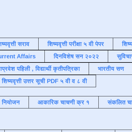
िष्यवृत्ती सराव
शिष्यवृत्ती परीक्षा ५ वी पेपर
शिष्य
urrent Affairs
दिनविशेष सन २०२२
सुविचा
याप्रवेश पहिली , विद्यार्थी कृतीपत्रिका
भारतीय सण
शिष्यवृत्ती उत्तर सूची PDF ५ वी व ८ वी
क नियोजन
आकारिक चाचणी क्र १
संकलित चा