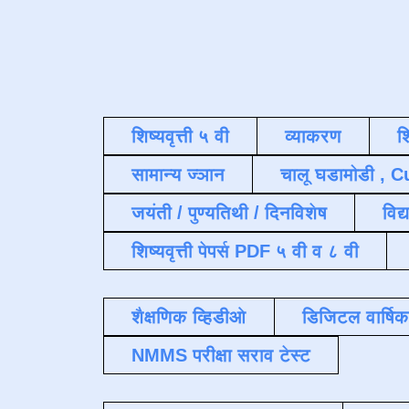
शिष्यवृत्ती ५ वी
व्याकरण
श
सामान्य ज्ञान
चालू घडामोडी , C
जयंती / पुण्यतिथी / दिनविशेष
विद्
शिष्यवृत्ती पेपर्स PDF ५ वी व ८ वी
शैक्षणिक व्हिडीओ
डिजिटल वार्षि
NMMS परीक्षा सराव टेस्ट