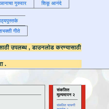
्ञानाचा गुरुवार
शिकू आनंदे
ाठ्यपुस्तके
शभक्ती गीते
त डाउनलोडसाठी उपलब्ध ,
डाउनलोड करण्यासाठी य
संकलित
मूल्यमापन २
संकलित चाचणी
क्रमांक २