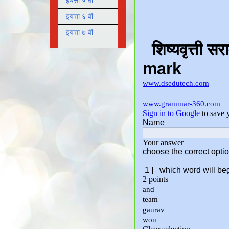
इयत्ता ५ वी
इयत्ता ६ वी
इयत्ता ७ वी