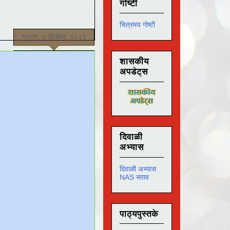
गोष्टी
चित्रमय गोष्टी
गुरुवार, ७ डिसेंबर, २०२३
शासकीय
अपडेट्स
दिवाळी
अभ्यास
दिवाळी अभ्यास
NAS सराव
पाठ्यपुस्तके