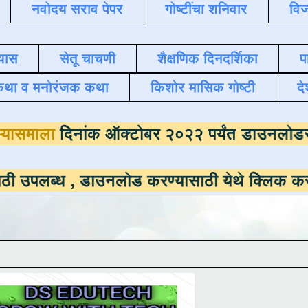
नवोदय सराव पेपर
गोष्टींचा शनिवार
विज
यास
सेतू चाचणी
शैक्षणिक दिनदर्शिका
प
कथा व मनोरंजक कथा
किशोर मासिक गोष्टी
दे
दैनंदिन अभ्यासमाला
दिनांक ऑक्टोबर २०२२ पर्यं
 ,
डाउनलोड करण्यासाठी येथे क्लिक करा
.