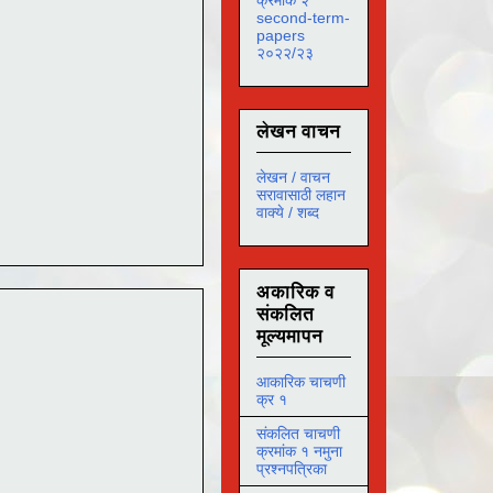
second-term-
papers
२०२२/२३
लेखन वाचन
लेखन / वाचन
सरावासाठी लहान
वाक्ये / शब्द
अकारिक व
संकलित
मूल्यमापन
आकारिक चाचणी
क्र १
संकलित चाचणी
क्रमांक १ नमुना
प्रश्नपत्रिका