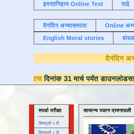
इयत्तानिहाय Online Test
पाढे
दैनंदिन अभ्यासमाला
Online अभ्
English Moral stories
बोध
्यास
दिनांक 31 मार्च पर्यंत डाउनलोडसाठी उपलब्ध
स्पर्धा परीक्षा
सामान्य ज्ञान प्रश्नावली
शिष्यवृत्ती ५ वी
शिष्यवृत्ती ८ वी