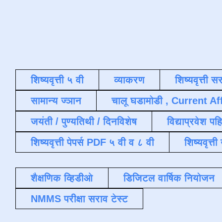
शिष्यवृत्ती ५ वी
व्याकरण
शिष्यवृत्ती स
सामान्य ज्ञान
चालू घडामोडी , Current Af
जयंती / पुण्यतिथी / दिनविशेष
विद्याप्रवेश पह
शिष्यवृत्ती पेपर्स PDF ५ वी व ८ वी
शिष्यवृत्
शैक्षणिक व्हिडीओ
डिजिटल वार्षिक नियोजन
NMMS परीक्षा सराव टेस्ट