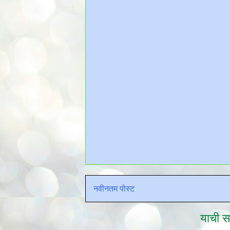
नवीनतम पोस्ट
याची सद