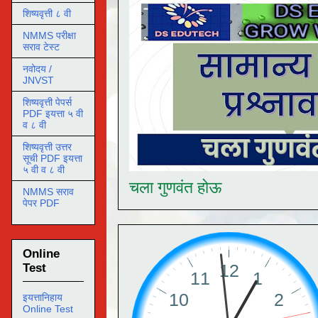
शिष्यवृत्ती ८ वी
NMMS परीक्षा
सराव टेस्ट
नवोदय /
JNVST
शिष्यवृत्ती पेपर्स
PDF इयत्ता ५ वी
व ८ वी
शिष्यवृत्ती उत्तर
सूची PDF इयत्ता
५ वी व ८ वी
चला गुणवंत होऊ
NMMS सराव
पेपर PDF
Online
Test
इयत्तानिहाय
Online Test