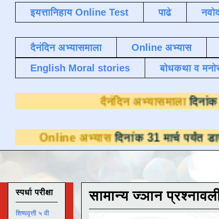
इयत्तानिहाय Online Test
पाढे
नवोद
दैनंदिन अभ्यासमाला
Online अभ्यास
English Moral stories
बोधकथा व मनो
दैनंदिन अभ्
ne अभ्यास
दिनांक 31 मार्च पर्यंत डाउनलोडसाठी 
स्पर्धा परीक्षा
सामान्य ज्ञान प्रश्नावल
शिष्यवृत्ती ५ वी