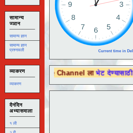
सामान्य
ज्ञान
सामान्य ज्ञान
सामान्य ज्ञान
प्रश्नावली
Current time in Del
व्याकरण
 Tube Channel ला
भेट देण्यासाठी येथे क्लिक क
व्याकरण
दैनंदिन
अभ्यासमाला
१ ली
२ री