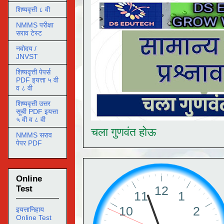
शिष्यवृत्ती ८ वी
NMMS परीक्षा
सराव टेस्ट
नवोदय /
JNVST
शिष्यवृत्ती पेपर्स
PDF इयत्ता ५ वी
व ८ वी
शिष्यवृत्ती उत्तर
सूची PDF इयत्ता
५ वी व ८ वी
चला गुणवंत होऊ
NMMS सराव
पेपर PDF
Online
Test
इयत्तानिहाय
Online Test