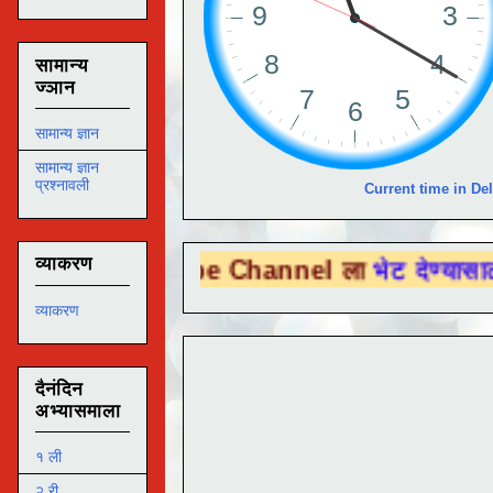
सामान्य
ज्ञान
सामान्य ज्ञान
सामान्य ज्ञान
प्रश्नावली
Current time in Del
व्याकरण
u Tube Channel ला
भेट देण्यासाठी येथे क्लिक 
व्याकरण
दैनंदिन
अभ्यासमाला
१ ली
२ री