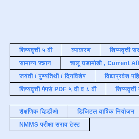
शिष्यवृत्ती ५ वी
व्याकरण
शिष्यवृत्ती स
सामान्य ज्ञान
चालू घडामोडी , Current Af
जयंती / पुण्यतिथी / दिनविशेष
विद्याप्रवेश पह
शिष्यवृत्ती पेपर्स PDF ५ वी व ८ वी
शिष्यवृत्
शैक्षणिक व्हिडीओ
डिजिटल वार्षिक नियोजन
NMMS परीक्षा सराव टेस्ट