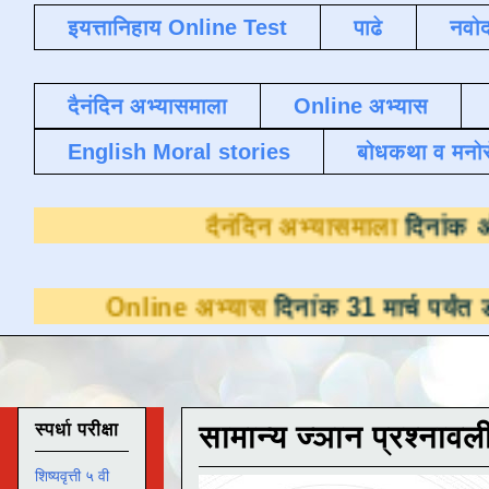
इयत्तानिहाय Online Test
पाढे
नवोद
दैनंदिन अभ्यासमाला
Online अभ्यास
English Moral stories
बोधकथा व मनो
दैनंदिन अभ्या
ine अभ्यास
दिनांक 31 मार्च पर्यंत डाउनलोडसाठी
स्पर्धा परीक्षा
सामान्य ज्ञान प्रश्नावल
शिष्यवृत्ती ५ वी