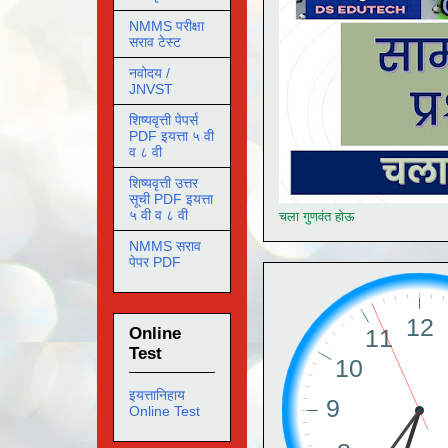
NMMS परीक्षा
सराव टेस्ट
नवोदय /
JNVST
शिष्यवृत्ती पेपर्स
PDF इयत्ता ५ वी
व ८ वी
शिष्यवृत्ती उत्तर
सूची PDF इयत्ता
५ वी व ८ वी
चला गुणवंत होऊ
NMMS सराव
पेपर PDF
Online
Test
इयत्तानिहाय
Online Test