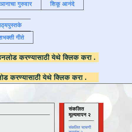
्ञानाचा गुरुवार
शिकू आनंदे
ाठ्यपुस्तके
शभक्ती गीते
पलब्ध ,
डाउनलोड करण्यासाठी येथे क्लिक करा
.
ाठी येथे क्लिक करा
.
संकलित
मूल्यमापन २
संकलित चाचणी
क्रमांक २