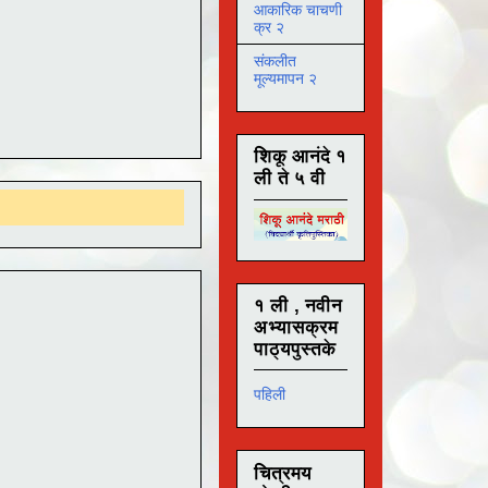
आकारिक चाचणी
क्र २
संकलीत
मूल्यमापन २
शिकू आनंदे १
ली ते ५ वी
१ ली , नवीन
अभ्यासक्रम
पाठ्यपुस्तके
पहिली
चित्रमय