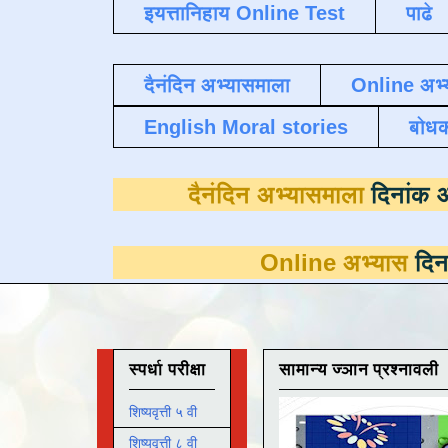
इयत्तानिहाय Online Test
पाढे
दैनंदिन अभ्यासमाला
Online अभ्
English Moral stories
बोध
दैनंदिन अभ्यासमा
Online अभ्यास
दिनांक 31 मार्
स्पर्धा परीक्षा
सामान्य ज्ञान प्रश्नावली
शिष्यवृत्ती ५ वी
शिष्यवृत्ती ८ वी