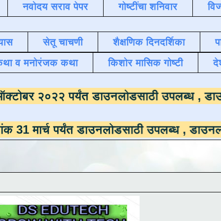
नवोदय सराव पेपर
गोष्टींचा शनिवार
विज
यास
सेतू चाचणी
शैक्षणिक दिनदर्शिका
प
कथा व मनोरंजक कथा
किशोर मासिक गोष्टी
दे
ला
दिनांक ऑक्टोबर २०२२ पर्यंत डाउनलोडसाठी उ
च पर्यंत डाउनलोडसाठी उपलब्ध ,
डाउनलोड करण्यास