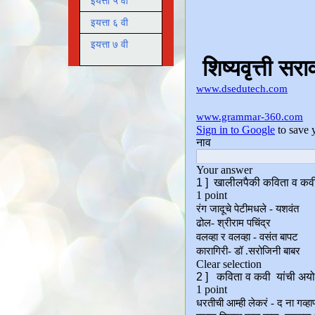
इयत्ता ५ वी
इयत्ता ६ वी
इयत्ता ७ वी