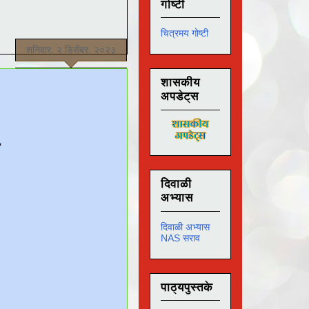
गोष्टी
चित्रमय गोष्टी
शनिवार, २ डिसेंबर, २०२३
शासकीय
अपडेट्स
दिवाळी
अभ्यास
दिवाळी अभ्यास
NAS सराव
पाठ्यपुस्तके