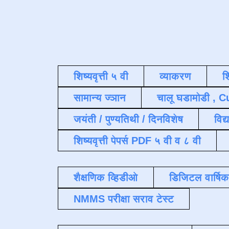
शिष्यवृत्ती ५ वी
व्याकरण
श
सामान्य ज्ञान
चालू घडामोडी , C
जयंती / पुण्यतिथी / दिनविशेष
विद्
शिष्यवृत्ती पेपर्स PDF ५ वी व ८ वी
शैक्षणिक व्हिडीओ
डिजिटल वार्षि
NMMS परीक्षा सराव टेस्ट