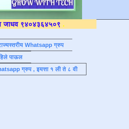
९४०४३६४५०९
.
राज्यस्तरीय Whatsapp ग्रुप
पहिले पाऊल
atsapp ग्रुप , इयत्ता १ ली ते ८ वी