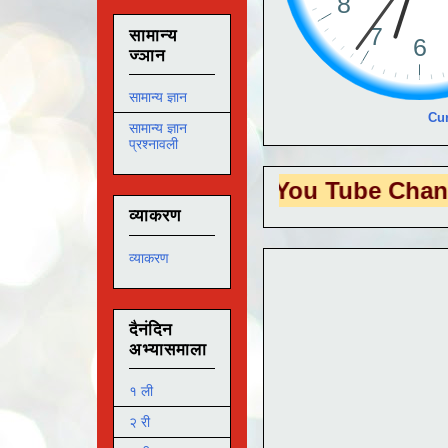
सामान्य
ज्ञान
सामान्य ज्ञान
Cur
सामान्य ज्ञान
प्रश्नावली
S EDUTECH
या You Tube Channel ला
भेट
व्याकरण
व्याकरण
दैनंदिन
अभ्यासमाला
१ ली
२ री