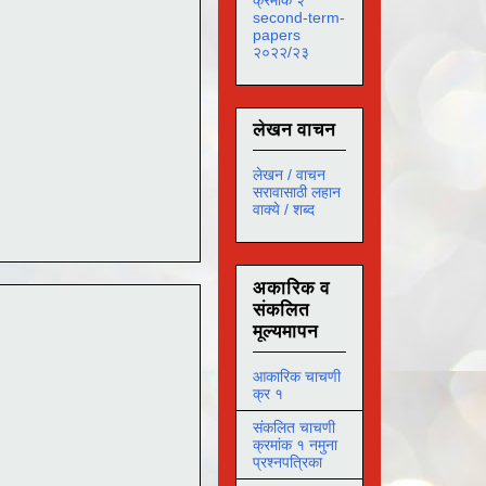
second-term-
papers
२०२२/२३
लेखन वाचन
लेखन / वाचन
सरावासाठी लहान
वाक्ये / शब्द
अकारिक व
संकलित
मूल्यमापन
आकारिक चाचणी
क्र १
संकलित चाचणी
क्रमांक १ नमुना
प्रश्नपत्रिका